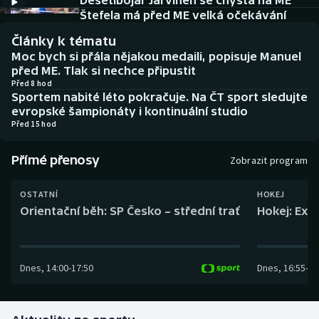
Desetibojař Järvinen se chystá na ME
Baseball a softbal
Soutěže
Štefela má před ME velká očekávání
Články k tématu
Basketbal
Historické návraty
Moc bych si přála nějakou medaili, popisuje Manuel
před ME. Tlak si nechce připustit
Biatlon
Aplikace ČT sport
Před 8 hod
Sportem nabité léto pokračuje. Na ČT sport sledujte
evropské šampionáty i kontinuální studio
Boby a skeleton
AZ kvíz
Před 15 hod
Box
Přímé přenosy
Zobrazit program
Curling
OSTATNÍ
HOKEJ
Orientační běh: SP Česko – střední trať
Hokej: Exh
Dostihy
Florbal
Dnes
,
14:00
-
17:50
Dnes
,
16:55
-
19
Futsal
Golf