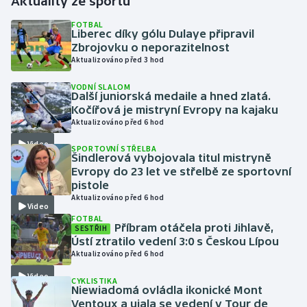
Aktuality ze sportu
FOTBAL
Gymnastika
Liberec díky gólu Dulaye připravil
Zbrojovku o neporazitelnost
Aktualizováno před 3 hod
Házená
VODNÍ SLALOM
Další juniorská medaile a hned zlatá.
Jezdectví
Kočířová je mistryní Evropy na kajaku
Aktualizováno před 6 hod
Judo
Video
SPORTOVNÍ STŘELBA
Šindlerová vybojovala titul mistryně
Krasobruslení
Evropy do 23 let ve střelbě ze sportovní
pistole
Lezení
Aktualizováno před 6 hod
Video
FOTBAL
Příbram otáčela proti Jihlavě,
Lyže a snowboard
SESTŘIH
Ústí ztratilo vedení 3:0 s Českou Lípou
Aktualizováno před 6 hod
Moderní pětiboj
Video
CYKLISTIKA
Niewiadomá ovládla ikonické Mont
Motorsport
Ventoux a ujala se vedení v Tour de