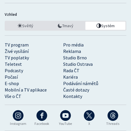
Vzhled
Světlý
Tmavý
Systém
TV program
Pro média
Živé vysílání
Reklama
TV poplatky
Studio Brno
Teletext
Studio Ostrava
Podcasty
Rada ČT
Počasí
Kariéra
E-shop
Podávání námětů
Mobilní a TV aplikace
Časté dotazy
Vše o ČT
Kontakty
Instagram
Facebook
YouTube
X
Threads