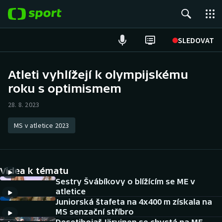
POPULÁRNÍ
SLEDOVAT
Fotbal
Atleti vyhlížejí k olympijskému
roku s optimismem
Hokej
28. 8. 2023
Tenis
MS v atletice 2023
Atletika
Cyklistika
Videa k tématu
DALŠÍ SPORTY
Sestry Švábíkovy o blížícím se ME v
atletice
Juniorská štafeta na 4x400 m získala na
Americký fotbal
NEPŘEHLÉDNĚTE
MS senzační stříbro