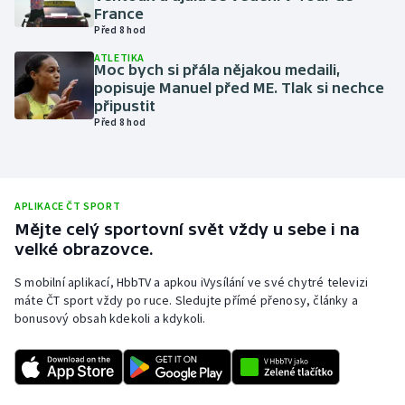
France
Olympijské hry
Před 8 hod
ATLETIKA
Parasport
Moc bych si přála nějakou medaili,
popisuje Manuel před ME. Tlak si nechce
připustit
Plavání
Před 8 hod
Plážový volejbal
Ragby
APLIKACE ČT SPORT
Mějte celý sportovní svět vždy u sebe i na
Rychlobruslení
velké obrazovce.
S mobilní aplikací, HbbTV a apkou iVysílání ve své chytré televizi
Rychlostní kanoistika
máte ČT sport vždy po ruce. Sledujte přímé přenosy, články a
bonusový obsah kdekoli a kdykoli.
Short track
Sportovní střelba