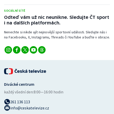
Stolní tenis
SOCIÁLNÍ SÍTĚ
Triatlon
Odteď vám už nic neunikne. Sledujte ČT sport
i na dalších platformách.
Veslování
Nenechte si nikde ujít nejnovější sportovní události. Sledujte nás i
na Facebooku, X, Instagramu, Threads či YouTube a buďte v obraze.
Vodní slalom
Volejbal
Ostatní
Divácké centrum
každý všední den:
8:00—16:00 hodin
261 136 113
info@ceskatelevize.cz