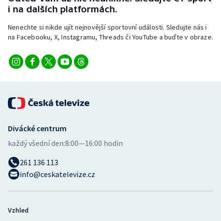
Stolní tenis
i na dalších platformách.
Nenechte si nikde ujít nejnovější sportovní události. Sledujte nás i
Triatlon
na Facebooku, X, Instagramu, Threads či YouTube a buďte v obraze.
Veslování
Vodní slalom
Volejbal
Ostatní
Divácké centrum
každý všední den:
8:00—16:00 hodin
261 136 113
info@ceskatelevize.cz
Vzhled