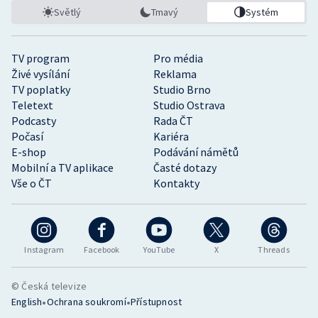
Světlý
Tmavý
Systém
TV program
Pro média
Živé vysílání
Reklama
TV poplatky
Studio Brno
Teletext
Studio Ostrava
Podcasty
Rada ČT
Počasí
Kariéra
E-shop
Podávání námětů
Mobilní a TV aplikace
Časté dotazy
Vše o ČT
Kontakty
Instagram
Facebook
YouTube
X
Threads
© Česká televize
•
•
English
Ochrana soukromí
Přístupnost