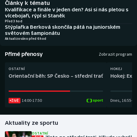
Články k tématu
Baseball a softbal
Soutěže
Kvalifikace a finále v jeden den? Asi si nás pletou s
vícebojaři, rýpl si Staněk
Basketbal
Historické návraty
Před 3 hod
Stýplařka Berková skončila pátá na juniorském
světovém šampionátu
Biatlon
Aplikace ČT sport
Aktualizováno před 6 hod
Boby a skeleton
AZ kvíz
Přímé přenosy
Zobrazit program
Box
OSTATNÍ
HOKEJ
Orientační běh: SP Česko – střední trať
Hokej: Exh
Curling
Dostihy
14:00
-
17:50
Dnes
,
16:55
-
19
ŽIVĚ
Florbal
Futsal
Aktuality ze sportu
OSTATNÍ
Golf