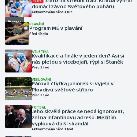
Zlato na střední trati. Křivda vyhrál
ŽIVĚ
domácí závod Světového poháru
Aktualizováno před 3 min
Gymnastika
Video
PLAVÁNÍ
Program ME v plavání
Házená
Před 49 min
Jezdectví
ATLETIKA
Kvalifikace a finále v jeden den? Asi si
Judo
nás pletou s vícebojaři, rýpl si Staněk
Před 3 hod
Krasobruslení
VESLOVÁNÍ
Párová čtyřka juniorek si vyjela v
Lezení
Plovdivu světové stříbro
Před 3 hod
Lyže a snowboard
FOTBAL
Jeho skvělá práce se nedá ignorovat,
Moderní pětiboj
zní na Infantinovu adresu. Mezitím
vyplouvá další skandál
Aktualizováno před 3 hod
Motorsport