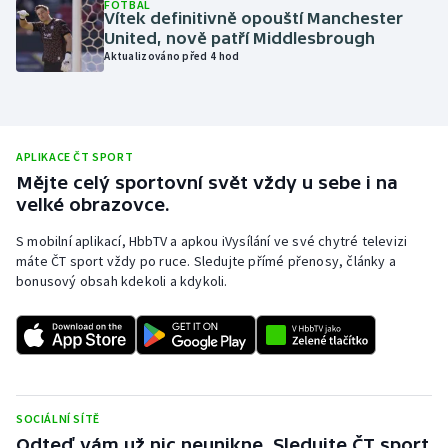
FOTBAL
Vítek definitivně opouští Manchester
Olympijské hry
United, nově patří Middlesbrough
Aktualizováno před 4 hod
Parasport
Plavání
APLIKACE ČT SPORT
Plážový volejbal
Mějte celý sportovní svět vždy u sebe i na
velké obrazovce.
Ragby
S mobilní aplikací, HbbTV a apkou iVysílání ve své chytré televizi
máte ČT sport vždy po ruce. Sledujte přímé přenosy, články a
Rychlobruslení
bonusový obsah kdekoli a kdykoli.
Rychlostní kanoistika
Short track
Sportovní střelba
SOCIÁLNÍ SÍTĚ
Odteď vám už nic neunikne. Sledujte ČT sport