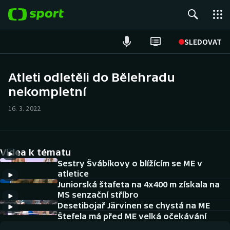
POPULÁRNÍ
SLEDOVAT
Fotbal
Atleti odletěli do Bělehradu
nekompletní
Hokej
16. 3. 2022
Tenis
Atletika
Videa k tématu
Cyklistika
Sestry Švábíkovy o blížícím se ME v
atletice
Juniorská štafeta na 4x400 m získala na
DALŠÍ SPORTY
MS senzační stříbro
Desetibojař Järvinen se chystá na ME
Americký fotbal
NEPŘEHLÉDNĚTE
Štefela má před ME velká očekávání