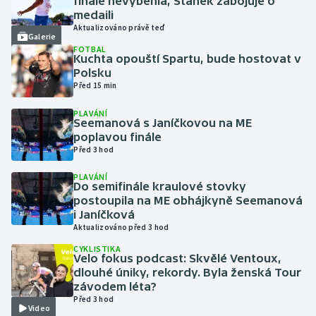
finále nevyběhla, Staněk zabojuje o
medaili
Aktualizováno právě teď
Futsal
Galerie
FOTBAL
Kuchta opouští Spartu, bude hostovat v
Golf
Polsku
Před 15 min
Gymnastika
PLAVÁNÍ
Seemanová s Janíčkovou na ME
Házená
poplavou finále
Před 3 hod
Jezdectví
PLAVÁNÍ
Do semifinále kraulové stovky
postoupila na ME obhájkyně Seemanová
Judo
i Janíčková
Aktualizováno před 3 hod
Krasobruslení
CYKLISTIKA
Velo fokus podcast: Skvělé Ventoux,
Lezení
dlouhé úniky, rekordy. Byla ženská Tour
závodem léta?
Před 3 hod
Lyže a snowboard
Video