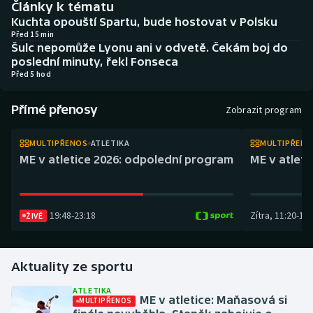
Články k tématu
Atletika
Soutěže
Kuchta opouští Spartu, bude hostovat v Polsku
Před 15 min
Baseball a softbal
Historické návraty
Šulc nepomůže Lyonu ani v odvetě. Čekám boj do
poslední minuty, řekl Fonseca
Před 5 hod
Basketbal
Aplikace ČT sport
Přímé přenosy
Biatlon
AZ kvíz
Zobrazit program
Boby a skeleton
MULTIPŘENOS
ATLETIKA
MULTIPŘEN
ME v atletice 2026: odpolední program
ME v atlet
Box
Curling
19:48
-
23:18
Zítra
,
11:20
-
14:
ŽIVĚ
Cyklistika
Aktuality ze sportu
Dostihy
ATLETIKA
ME v atletice: Maňasová si
MULTIPŘENOS
Florbal