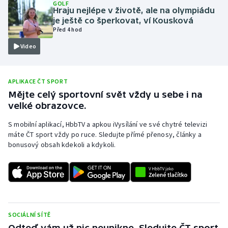
GOLF
Hraju nejlépe v životě, ale na olympiádu
Moderní pětiboj
je ještě co šperkovat, ví Kousková
Před 4 hod
Motorsport
Video
Olympijské hry
APLIKACE ČT SPORT
Parasport
Mějte celý sportovní svět vždy u sebe i na
velké obrazovce.
Plavání
S mobilní aplikací, HbbTV a apkou iVysílání ve své chytré televizi
máte ČT sport vždy po ruce. Sledujte přímé přenosy, články a
Plážový volejbal
bonusový obsah kdekoli a kdykoli.
Ragby
Rychlobruslení
Rychlostní kanoistika
SOCIÁLNÍ SÍTĚ
Odteď vám už nic neunikne. Sledujte ČT sport