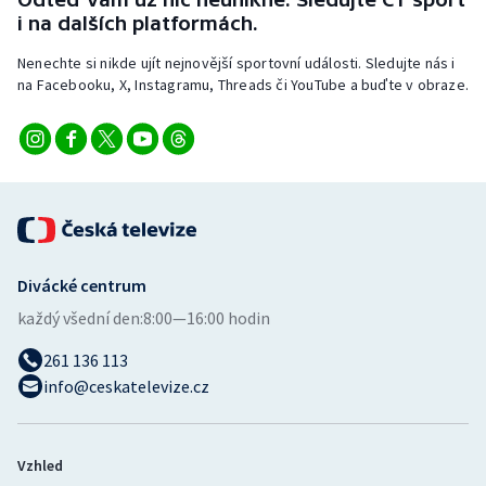
Short track
i na dalších platformách.
Nenechte si nikde ujít nejnovější sportovní události. Sledujte nás i
Sportovní střelba
na Facebooku, X, Instagramu, Threads či YouTube a buďte v obraze.
Stolní tenis
Triatlon
Veslování
Vodní slalom
Divácké centrum
každý všední den:
8:00—16:00 hodin
Volejbal
261 136 113
Ostatní
info@ceskatelevize.cz
Vzhled