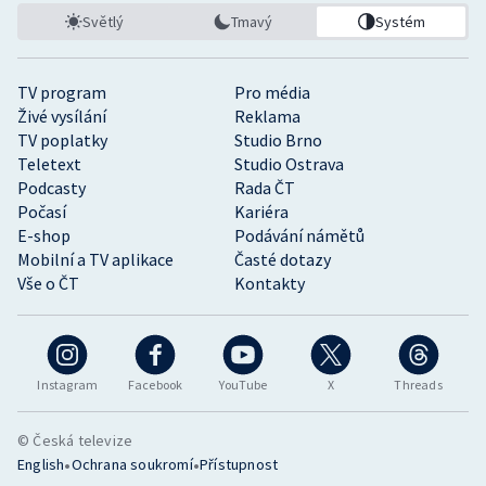
Světlý
Tmavý
Systém
TV program
Pro média
Živé vysílání
Reklama
TV poplatky
Studio Brno
Teletext
Studio Ostrava
Podcasty
Rada ČT
Počasí
Kariéra
E-shop
Podávání námětů
Mobilní a TV aplikace
Časté dotazy
Vše o ČT
Kontakty
Instagram
Facebook
YouTube
X
Threads
© Česká televize
•
•
English
Ochrana soukromí
Přístupnost