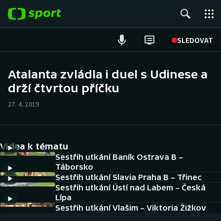
POPULÁRNÍ
SLEDOVAT
ME v atletice
Atalanta zvládla i duel s Udinese a
drží čtvrtou příčku
ME v plavání
27. 4. 2019
Fotbal
Hokej
Videa k tématu
Tenis
Sestřih utkání Baník Ostrava B –
Táborsko
Sestřih utkání Slavia Praha B – Třinec
DALŠÍ SPORTY
Sestřih utkání Ústí nad Labem – Česká
Lípa
Americký fotbal
NEPŘEHLÉDNĚTE
Sestřih utkání Vlašim – Viktoria Žižkov