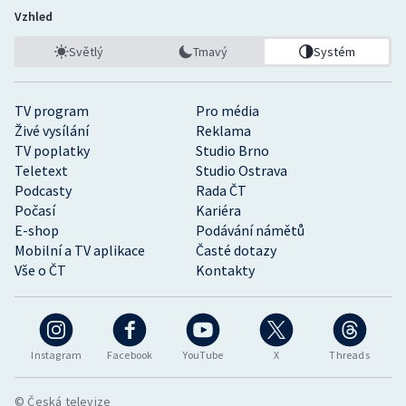
Vzhled
Světlý
Tmavý
Systém
TV program
Pro média
Živé vysílání
Reklama
TV poplatky
Studio Brno
Teletext
Studio Ostrava
Podcasty
Rada ČT
Počasí
Kariéra
E-shop
Podávání námětů
Mobilní a TV aplikace
Časté dotazy
Vše o ČT
Kontakty
Instagram
Facebook
YouTube
X
Threads
© Česká televize