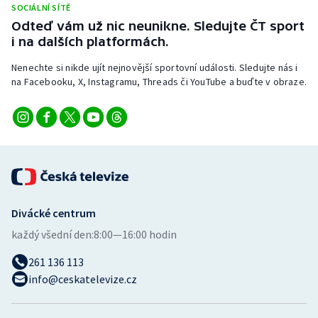
SOCIÁLNÍ SÍTĚ
Stolní tenis
Odteď vám už nic neunikne. Sledujte ČT sport
i na dalších platformách.
Triatlon
Nenechte si nikde ujít nejnovější sportovní události. Sledujte nás i
Veslování
na Facebooku, X, Instagramu, Threads či YouTube a buďte v obraze.
Vodní slalom
Volejbal
Ostatní
Divácké centrum
každý všední den:
8:00—16:00 hodin
261 136 113
info@ceskatelevize.cz