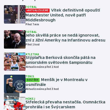
FOTBAL
Vítek definitivně opouští
AKTUALIZUJEME
Gymnastika
Manchester United, nově patří
Middlesbrough
Házená
Před 7 min
FOTBAL
Jezdectví
Jeho skvělá práce se nedá ignorovat,
zní z Jižní Ameriky na Infantinovu adresu
Před 1 hod
Judo
ATLETIKA
Stýplařka Berková skončila pátá na
Krasobruslení
juniorském světovém šampionátu
Aktualizováno před 2 hod
Lezení
TENIS
Menšík je v Montrealu v
SESTŘIH
Lyže a snowboard
osmifinále
Aktualizováno před 3 hod
Moderní pětiboj
Video
HOKEJ
Střelecká převaha nestačila. Osmnáctka
Motorsport
prohrála i se Švýcarskem