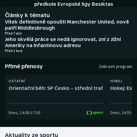
Baseball a softbal
Soutěže
předkole Evropské ligy Besiktas
Články k tématu
Basketbal
Historické návraty
Vítek definitivně opouští Manchester United, nově
patří Middlesbrough
Biatlon
Aplikace ČT sport
Před 7 min
Jeho skvělá práce se nedá ignorovat, zní z Jižní
Ameriky na Infantinovu adresu
Boby a skeleton
AZ kvíz
Před 1 hod
Box
Přímé přenosy
Zobrazit program
Curling
OSTATNÍ
HOKEJ
Orientační běh: SP Česko – střední trať
Hokej: Exh
Dostihy
Florbal
Dnes
,
14:00
-
17:50
Dnes
,
16:55
-
19
Futsal
Aktuality ze sportu
Golf