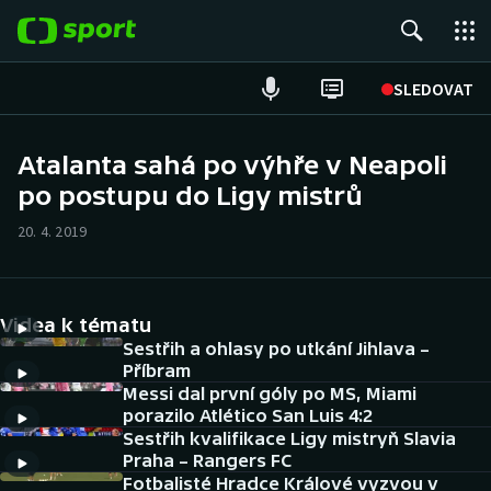
POPULÁRNÍ
SLEDOVAT
Fotbal
Atalanta sahá po výhře v Neapoli
po postupu do Ligy mistrů
Hokej
20. 4. 2019
Tenis
Atletika
Videa k tématu
Cyklistika
Sestřih a ohlasy po utkání Jihlava –
Příbram
Messi dal první góly po MS, Miami
DALŠÍ SPORTY
porazilo Atlético San Luis 4:2
Sestřih kvalifikace Ligy mistryň Slavia
Americký fotbal
NEPŘEHLÉDNĚTE
Praha – Rangers FC
Fotbalisté Hradce Králové vyzvou v