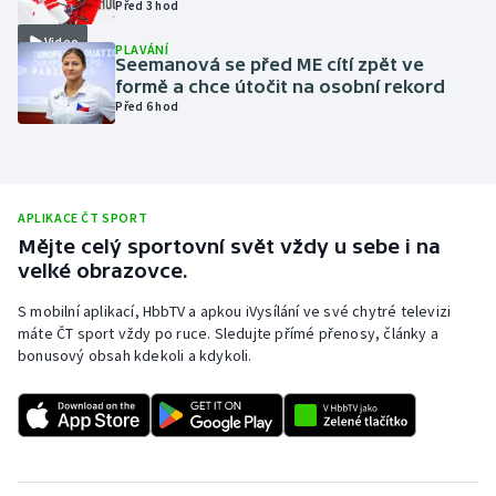
Před 3 hod
Olympijské hry
Video
PLAVÁNÍ
Seemanová se před ME cítí zpět ve
Parasport
formě a chce útočit na osobní rekord
Před 6 hod
Plavání
Plážový volejbal
APLIKACE ČT SPORT
Ragby
Mějte celý sportovní svět vždy u sebe i na
velké obrazovce.
Rychlobruslení
S mobilní aplikací, HbbTV a apkou iVysílání ve své chytré televizi
máte ČT sport vždy po ruce. Sledujte přímé přenosy, články a
Rychlostní kanoistika
bonusový obsah kdekoli a kdykoli.
Short track
Sportovní střelba