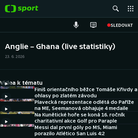
POPULÁRNÍ
SLEDOVAT
Fotbal
Anglie – Ghana (live statistiky)
Hokej
23. 6. 2026
Tenis
Videa k tématu
Atletika
Finiš orientačního běžce Tomáše Křivdy a
ohlasy po zlatém závodu
Cyklistika
Plavecká reprezentace odlétá do Paříže
na ME, Seemanová obhajuje 4 medaile
DALŠÍ SPORTY
Na Kunětické hoře se koná 16. ročník
charitativní akce Golf pro Paraple
Americký fotbal
Messi dal první góly po MS, Miami
NEPŘEHLÉDNĚTE
porazilo Atlético San Luis 4:2