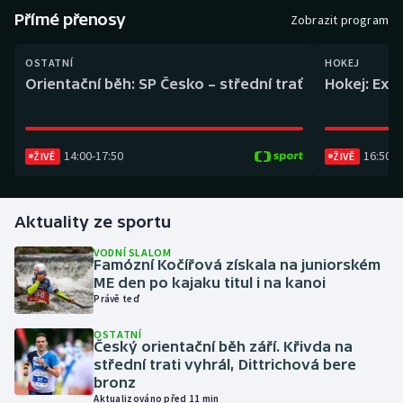
Baseball a softbal
Soutěže
Přímé přenosy
Zobrazit program
Basketbal
Historické návraty
OSTATNÍ
HOKEJ
Orientační běh: SP Česko – střední trať
Hokej: Exh
Biatlon
Aplikace ČT sport
Boby a skeleton
AZ kvíz
14:00
-
17:50
16:50
-
1
ŽIVĚ
ŽIVĚ
Box
Aktuality ze sportu
Curling
VODNÍ SLALOM
Famózní Kočířová získala na juniorském
Dostihy
ME den po kajaku titul i na kanoi
Právě teď
Florbal
OSTATNÍ
Český orientační běh září. Křivda na
Futsal
střední trati vyhrál, Dittrichová bere
bronz
Aktualizováno před 11 min
Golf