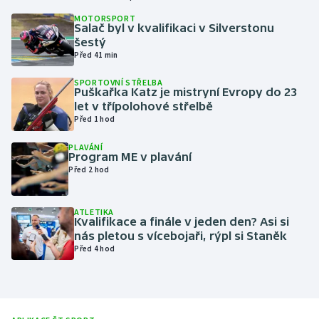
MOTORSPORT
Salač byl v kvalifikaci v Silverstonu
Gymnastika
šestý
Před 41 min
Házená
SPORTOVNÍ STŘELBA
Puškařka Katz je mistryní Evropy do 23
Jezdectví
let v třípolohové střelbě
Před 1 hod
Judo
PLAVÁNÍ
Program ME v plavání
Krasobruslení
Před 2 hod
Lezení
ATLETIKA
Kvalifikace a finále v jeden den? Asi si
nás pletou s vícebojaři, rýpl si Staněk
Lyže a snowboard
Před 4 hod
Moderní pětiboj
Motorsport