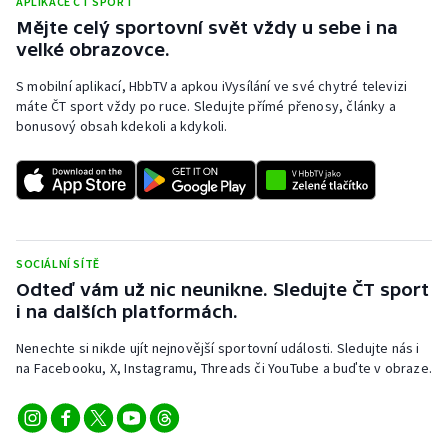
APLIKACE ČT SPORT
Mějte celý sportovní svět vždy u sebe i na
Olympijské hry
velké obrazovce.
Parasport
S mobilní aplikací, HbbTV a apkou iVysílání ve své chytré televizi
máte ČT sport vždy po ruce. Sledujte přímé přenosy, články a
Plavání
bonusový obsah kdekoli a kdykoli.
Plážový volejbal
Ragby
SOCIÁLNÍ SÍTĚ
Rychlobruslení
Odteď vám už nic neunikne. Sledujte ČT sport
i na dalších platformách.
Rychlostní kanoistika
Nenechte si nikde ujít nejnovější sportovní události. Sledujte nás i
Short track
na Facebooku, X, Instagramu, Threads či YouTube a buďte v obraze.
Sportovní střelba