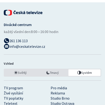
Stolní tenis
Triatlon
Divácké centrum
Veslování
každý všední den:
8:00—16:00 hodin
Vodní slalom
261 136 113
info@ceskatelevize.cz
Volejbal
Ostatní
Vzhled
Světlý
Tmavý
Systém
TV program
Pro média
Živé vysílání
Reklama
TV poplatky
Studio Brno
Teletext
Studio Ostrava