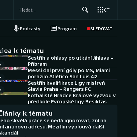
ČT
Podcasty
Program
SLEDOVAT
NEPŘEHLÉDNĚTE
Soutěže
idea k tématu
Sestřih a ohlasy po utkání Jihlava –
Historické návraty
Příbram
Messi dal první góly po MS, Miami
Aplikace ČT sport
porazilo Atlético San Luis 4:2
Sestřih kvalifikace Ligy mistryň
AZ kvíz
Slavia Praha – Rangers FC
Fotbalisté Hradce Králové vyzvou v
předkole Evropské ligy Besiktas
Články k tématu
Jeho skvělá práce se nedá ignorovat, zní na
Infantinovu adresu. Mezitím vyplouvá další
skandál