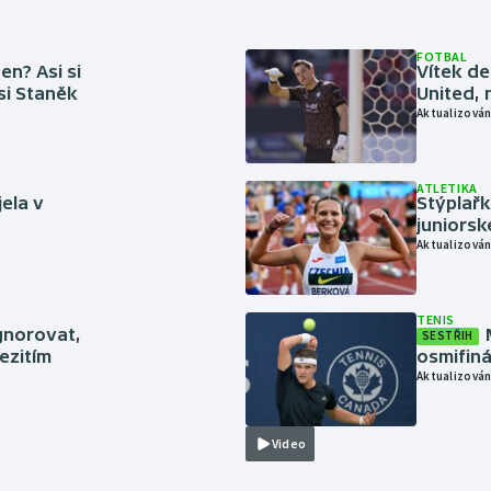
FOTBAL
en? Asi si
Vítek de
 si Staněk
United, 
Aktualizován
ATLETIKA
jela v
Stýplařk
juniors
Aktualizován
TENIS
gnorovat,
SESTŘIH
ezitím
osmifiná
Aktualizován
Video