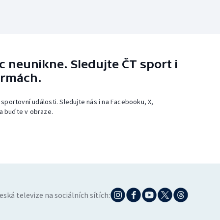
 neunikne. Sledujte ČT sport i
ormách.
 sportovní události. Sledujte nás i na Facebooku, X,
a buďte v obraze.
eská televize na sociálních sítích: