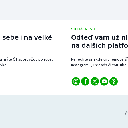
SOCIÁLNÍ SÍTĚ
 sebe i na velké
Odteď vám už nic
na dalších platf
izi máte ČT sport vždy po ruce.
Nenechte si nikde ujít nejnovější
ykoli.
Instagramu, Threads či YouTube 
Č