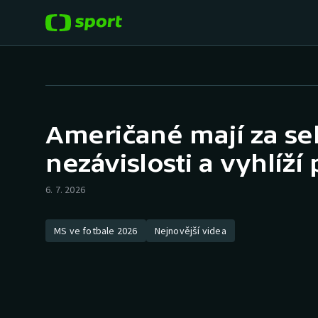
POPULÁRNÍ
DALŠÍ SPORTY
Fotbal
Americký fotbal
Američané mají za s
Hokej
Baseball a softbal
nezávislosti a vyhlíží
Tenis
Basketbal
6. 7. 2026
Atletika
Biatlon
MS ve fotbale 2026
Nejnovější videa
Cyklistika
Boby a skeleton
Box