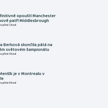
finitivně opouští Manchester
nově patří Middlesbrough
o před 2 hod
a Berková skončila pátá na
kém světovém šampionátu
o před 4 hod
Menšík je v Montrealu v
le
o před 6 hod