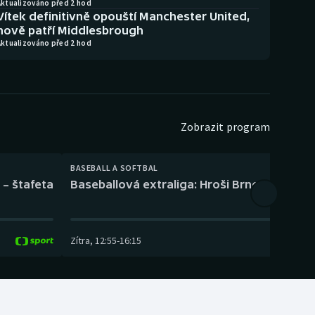
Aktualizováno před 2 hod
Vítek definitivně opouští Manchester United,
nově patří Middlesbrough
Aktualizováno před 2 hod
Zobrazit program
BASEBALL A SOFTBAL
 – štafeta
Baseballová extraliga: Hroši Brno – Eagles
Zítra
,
12:55
-
16:15