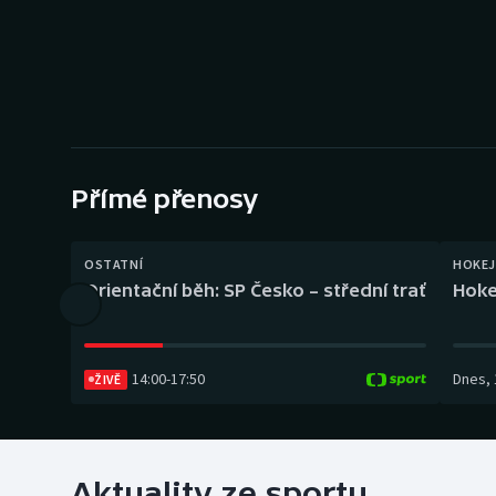
Curling
Dostihy
Florbal
Futsal
Přímé přenosy
Golf
OSTATNÍ
HOKEJ
Gymnastika
Orientační běh: SP Česko – střední trať
Hoke
14:00
-
17:50
Dnes
,
ŽIVĚ
Aktuality ze sportu