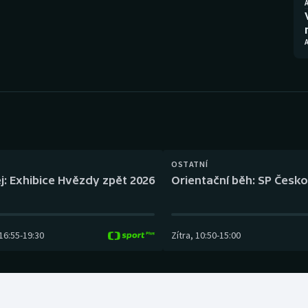
Moderní pětiboj
Triatlon
Motorsport
Veslování
Olympijské hry
Vodní slalom
Parasport
Volejbal
Plavání
Ostatní
OSTATNÍ
Plážový volejbal
j: Exhibice Hvězdy zpět 2026
Orientační běh: SP Česko
16:55
-
19:30
Zítra
,
10:50
-
15:00