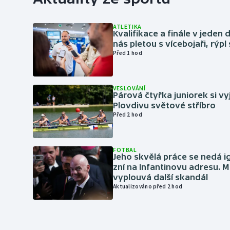
ATLETIKA
Kvalifikace a finále v jeden d
nás pletou s vícebojaři, rýpl
Před 1 hod
VESLOVÁNÍ
Párová čtyřka juniorek si vy
Plovdivu světové stříbro
Před 2 hod
FOTBAL
Jeho skvělá práce se nedá i
zní na Infantinovu adresu. M
vyplouvá další skandál
Aktualizováno před 2 hod