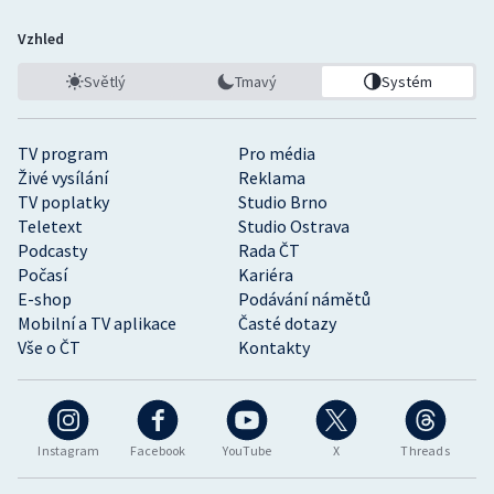
Vzhled
Světlý
Tmavý
Systém
TV program
Pro média
Živé vysílání
Reklama
TV poplatky
Studio Brno
Teletext
Studio Ostrava
Podcasty
Rada ČT
Počasí
Kariéra
E-shop
Podávání námětů
Mobilní a TV aplikace
Časté dotazy
Vše o ČT
Kontakty
Instagram
Facebook
YouTube
X
Threads