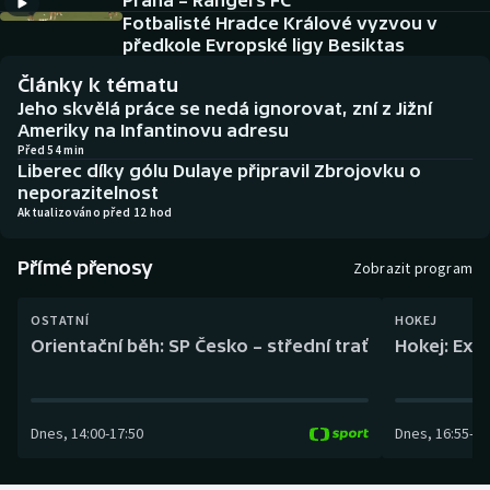
Praha – Rangers FC
Baseball a softbal
Soutěže
Fotbalisté Hradce Králové vyzvou v
předkole Evropské ligy Besiktas
Basketbal
Historické návraty
Články k tématu
Jeho skvělá práce se nedá ignorovat, zní z Jižní
Biatlon
Aplikace ČT sport
Ameriky na Infantinovu adresu
Před 54 min
Liberec díky gólu Dulaye připravil Zbrojovku o
Boby a skeleton
AZ kvíz
neporazitelnost
Aktualizováno před 12 hod
Box
Přímé přenosy
Zobrazit program
Curling
OSTATNÍ
HOKEJ
Dostihy
Orientační běh: SP Česko – střední trať
Hokej: Exh
Florbal
Dnes
,
14:00
-
17:50
Dnes
,
16:55
-
19
Futsal
Golf