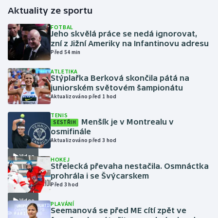
Aktuality ze sportu
Gymnastika
FOTBAL
Jeho skvělá práce se nedá ignorovat,
zní z Jižní Ameriky na Infantinovu adresu
Házená
Před 54 min
Jezdectví
ATLETIKA
Stýplařka Berková skončila pátá na
juniorském světovém šampionátu
Judo
Aktualizováno před 1 hod
Krasobruslení
TENIS
Menšík je v Montrealu v
SESTŘIH
osmifinále
Lezení
Aktualizováno před 3 hod
Video
HOKEJ
Lyže a snowboard
Střelecká převaha nestačila. Osmnáctka
prohrála i se Švýcarskem
Moderní pětiboj
Před 3 hod
Video
PLAVÁNÍ
Motorsport
Seemanová se před ME cítí zpět ve