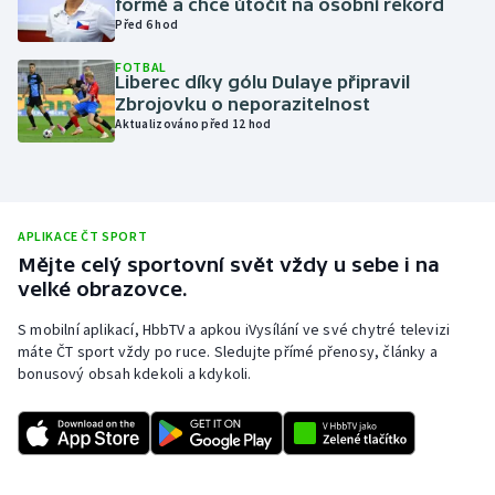
formě a chce útočit na osobní rekord
Před 6 hod
Olympijské hry
FOTBAL
Liberec díky gólu Dulaye připravil
Parasport
Zbrojovku o neporazitelnost
Aktualizováno před 12 hod
Plavání
Plážový volejbal
APLIKACE ČT SPORT
Ragby
Mějte celý sportovní svět vždy u sebe i na
velké obrazovce.
Rychlobruslení
S mobilní aplikací, HbbTV a apkou iVysílání ve své chytré televizi
Rychlostní kanoistika
máte ČT sport vždy po ruce. Sledujte přímé přenosy, články a
bonusový obsah kdekoli a kdykoli.
Short track
Sportovní střelba