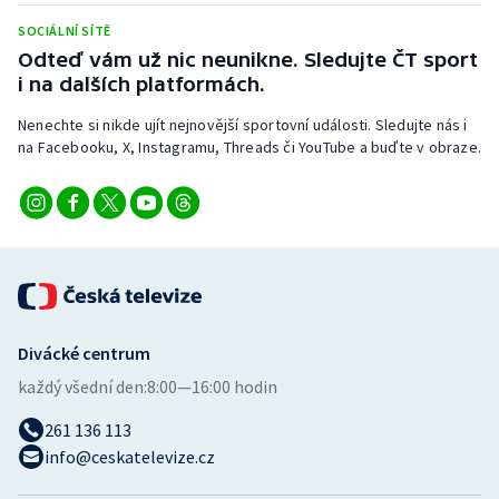
Stolní tenis
SOCIÁLNÍ SÍTĚ
Odteď vám už nic neunikne. Sledujte ČT sport
Triatlon
i na dalších platformách.
Veslování
Nenechte si nikde ujít nejnovější sportovní události. Sledujte nás i
na Facebooku, X, Instagramu, Threads či YouTube a buďte v obraze.
Vodní slalom
Volejbal
Ostatní
Divácké centrum
každý všední den:
8:00—16:00 hodin
261 136 113
info@ceskatelevize.cz