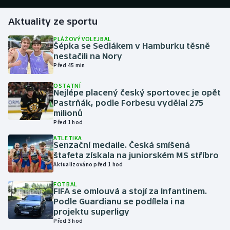
Aktuality ze sportu
Gymnastika
PLÁŽOVÝ VOLEJBAL
Šépka se Sedlákem v Hamburku těsně
Házená
nestačili na Nory
Před 45 min
Jezdectví
OSTATNÍ
Nejlépe placený český sportovec je opět
Judo
Pastrňák, podle Forbesu vydělal 275
milionů
Krasobruslení
Před 1 hod
ATLETIKA
Senzační medaile. Česká smíšená
Lezení
štafeta získala na juniorském MS stříbro
Aktualizováno před 1 hod
Lyže a snowboard
FOTBAL
FIFA se omlouvá a stojí za Infantinem.
Moderní pětiboj
Podle Guardianu se podílela i na
projektu superligy
Motorsport
Před 3 hod