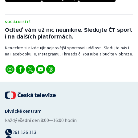
Stolní tenis
Triatlon
SOCIÁLNÍ SÍTĚ
Odteď vám už nic neunikne. Sledujte ČT sport
Veslování
i na dalších platformách.
Nenechte si nikde ujít nejnovější sportovní události. Sledujte nás i
Vodní slalom
na Facebooku, X, Instagramu, Threads či YouTube a buďte v obraze.
Volejbal
Ostatní
Divácké centrum
každý všední den:
8:00—16:00 hodin
261 136 113