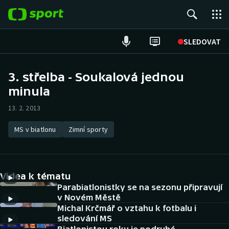
POPULÁRNÍ
SLEDOVAT
Fotbal
3. střelba - Soukalová jednou
minula
Hokej
13. 2. 2013
Tenis
MS v biatlonu
Zimní sporty
Atletika
Cyklistika
Videa k tématu
DALŠÍ SPORTY
Parabiatlonistky se na sezonu připravují
v Novém Městě
Michal Krčmář o vztahu k fotbalu i
Americký fotbal
NEPŘEHLÉDNĚTE
sledování MS