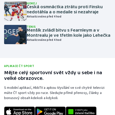
HOKEJ
Česká osmnáctka ztrátu proti Finsku
Olympijské hry
nedotáhla a o medaile si nezahraje
Aktualizováno před 4 hod
Parasport
TENIS
Menšík zvládl bitvu s Fearnleym a v
Plavání
Montrealu je ve třetím kole jako Lehečka
Aktualizováno před 4 hod
Plážový volejbal
Ragby
APLIKACE ČT SPORT
Rychlobruslení
Mějte celý sportovní svět vždy u sebe i na
velké obrazovce.
Rychlostní kanoistika
S mobilní aplikací, HbbTV a apkou iVysílání ve své chytré televizi
máte ČT sport vždy po ruce. Sledujte přímé přenosy, články a
Short track
bonusový obsah kdekoli a kdykoli.
Sportovní střelba