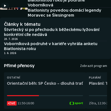
Biatlonistou roku je podruhé
Baseball a softbal
Soutěže
Voborníková
Biatlonisty povedou domácí legendy
Basketbal
Historické návraty
Moravec se Šlesingrem
Články k tématu
Biatlon
Aplikace ČT sport
Štvrtecký si po přechodu k běžeckému lyžování
konkrétní cíle nedává
Boby a skeleton
AZ kvíz
28. 7. 2026
Voborníková podruhé v kariéře vyhrála anketu
Biatlonista roku
Box
1. 6. 2026
Curling
Přímé přenosy
Zobrazit program
Dostihy
OSTATNÍ
PLAVÁNÍ
Orientační běh: SP Česko – dlouhá trať
Plavání: TK
Florbal
Futsal
11:50
-
16:00
Zítra
,
12:30
-
13:
ŽIVĚ
Golf