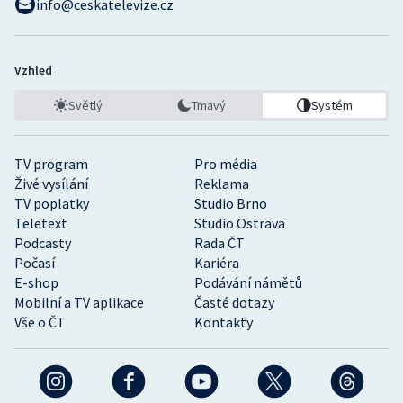
info@ceskatelevize.cz
Vzhled
Světlý
Tmavý
Systém
TV program
Pro média
Živé vysílání
Reklama
TV poplatky
Studio Brno
Teletext
Studio Ostrava
Podcasty
Rada ČT
Počasí
Kariéra
E-shop
Podávání námětů
Mobilní a TV aplikace
Časté dotazy
Vše o ČT
Kontakty