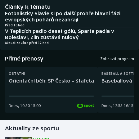
Baseball a softbal
Soutěže
Články k tématu
Fotbalistky Slavie si po další prohře hlavní fázi
Basketbal
Historické návraty
evropských pohárů nezahrají
Před 10 hod
V Teplicích padlo deset gólů, Sparta padla v
Biatlon
Aplikace ČT sport
Boleslavi, Zlín zůstává nulový
Aktualizováno před 12 hod
Boby a skeleton
AZ kvíz
Přímé přenosy
Zobrazit program
Box
OSTATNÍ
BASEBALL A SOFTBA
Curling
Orientační běh: SP Česko – štafeta
Baseballová ex
Dostihy
Dnes
,
10:50
-
15:00
Dnes
,
12:55
-
16:15
Florbal
Futsal
Aktuality ze sportu
Golf
ATLETIKA