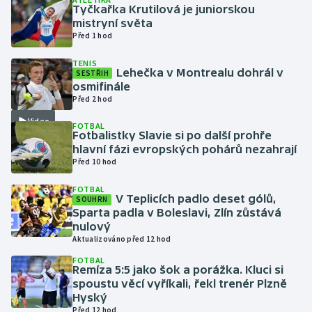
Tyčkařka Krutilová je juniorskou
mistryní světa
Gymnastika
Před 1 hod
TENIS
Házená
Lehečka v Montrealu dohrál v
SESTŘIH
osmifinále
Jezdectví
Před 2 hod
Video
FOTBAL
Judo
Fotbalistky Slavie si po další prohře
hlavní fázi evropských pohárů nezahrají
Před 10 hod
Krasobruslení
FOTBAL
Lezení
V Teplicích padlo deset gólů,
SOUHRN
Sparta padla v Boleslavi, Zlín zůstává
nulový
Lyže a snowboard
Aktualizováno před 12 hod
FOTBAL
Moderní pětiboj
Remíza 5:5 jako šok a porážka. Kluci si
spoustu věcí vyříkali, řekl trenér Plzně
Hyský
Motorsport
Před 12 hod