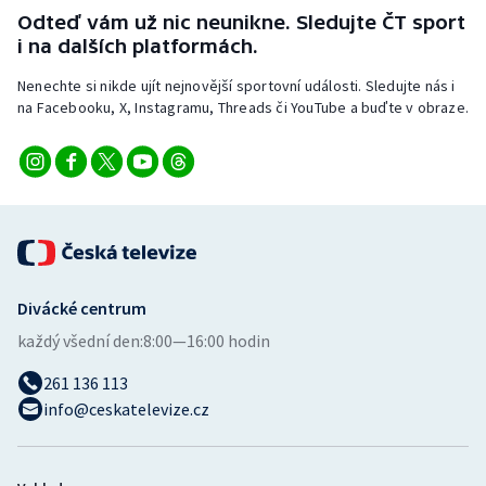
Stolní tenis
Odteď vám už nic neunikne. Sledujte ČT sport
i na dalších platformách.
Triatlon
Nenechte si nikde ujít nejnovější sportovní události. Sledujte nás i
na Facebooku, X, Instagramu, Threads či YouTube a buďte v obraze.
Veslování
Vodní slalom
Volejbal
Ostatní
Divácké centrum
každý všední den:
8:00—16:00 hodin
261 136 113
info@ceskatelevize.cz