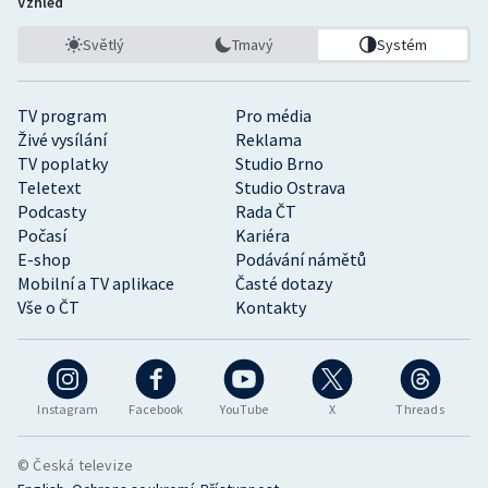
Vzhled
Světlý
Tmavý
Systém
TV program
Pro média
Živé vysílání
Reklama
TV poplatky
Studio Brno
Teletext
Studio Ostrava
Podcasty
Rada ČT
Počasí
Kariéra
E-shop
Podávání námětů
Mobilní a TV aplikace
Časté dotazy
Vše o ČT
Kontakty
Instagram
Facebook
YouTube
X
Threads
© Česká televize