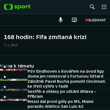
POPULÁRNÍ
SLEDOVAT
Fotbal
168 hodin: Fifa zmítaná krizí
Hokej
3. 1. 2016
Tenis
Videa k tématu
Atletika
PSV Eindhoven s Kovářem na úvod ligy
doma jen remizoval s Fortunou Sittard
Cyklistika
Záložník Pavel Bucha pomohl Cincinnati
ke třetí výhře v řadě
DALŠÍ SPORTY
Sestřih a ohlasy po utkání Jihlava –
Příbram
Americký fotbal
Messi dal první góly po MS, Miami
NEPŘEHLÉDNĚTE
porazilo Atlético San Luis 4:2