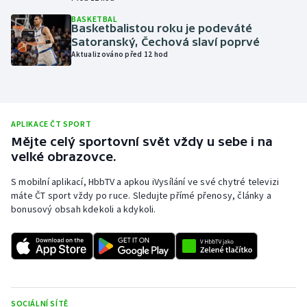
Olympijské hry
BASKETBAL
Basketbalistou roku je podeváté
Satoranský, Čechová slaví poprvé
Parasport
Aktualizováno před 12 hod
Plavání
Plážový volejbal
APLIKACE ČT SPORT
Mějte celý sportovní svět vždy u sebe i na
Ragby
velké obrazovce.
S mobilní aplikací, HbbTV a apkou iVysílání ve své chytré televizi
Rychlobruslení
máte ČT sport vždy po ruce. Sledujte přímé přenosy, články a
bonusový obsah kdekoli a kdykoli.
Rychlostní kanoistika
Short track
Sportovní střelba
SOCIÁLNÍ SÍTĚ