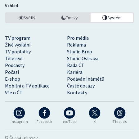
Vzhled
Světlý
Tmavý
Systém
TV program
Pro média
Živé vysílání
Reklama
TV poplatky
Studio Brno
Teletext
Studio Ostrava
Podcasty
Rada ČT
Počasí
Kariéra
E-shop
Podávání námětů
Mobilní a TV aplikace
Časté dotazy
Vše o ČT
Kontakty
Instagram
Facebook
YouTube
X
Threads
© Česká televize