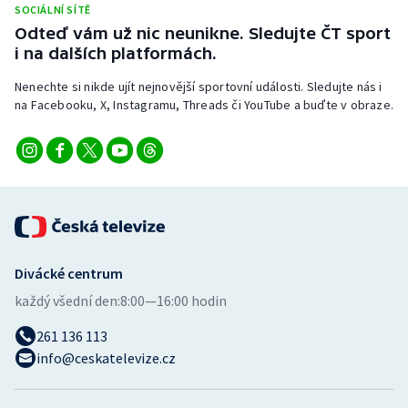
SOCIÁLNÍ SÍTĚ
Stolní tenis
Odteď vám už nic neunikne. Sledujte ČT sport
i na dalších platformách.
Triatlon
Nenechte si nikde ujít nejnovější sportovní události. Sledujte nás i
Veslování
na Facebooku, X, Instagramu, Threads či YouTube a buďte v obraze.
Vodní slalom
Volejbal
Ostatní
Divácké centrum
každý všední den:
8:00—16:00 hodin
261 136 113
info@ceskatelevize.cz