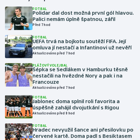
FOTBAL
Polidar dal dost možná první gól hlavou.
Gymnastika
Palici nemám úplně špatnou, zářil
Před 7 hod
Házená
FOTBAL
UEFA trvá na bojkotu soutěží FIFA. Její
Jezdectví
omluva jí nestačí a Infantinovi už nevěří
Aktualizováno před 7 hod
Judo
PLÁŽOVÝ VOLEJBAL
Šépka se Sedlákem v Hamburku těsně
Krasobruslení
nestačili na hvězdné Nory a pak i na
Francouze
Aktualizováno před 7 hod
Lezení
FOTBAL
Jablonec doma splnil roli favorita a
Lyže a snowboard
úspěšně zahájil dvojutkání s Rigou
Aktualizováno před 8 hod
Moderní pětiboj
FOTBAL
Hradec nevyužil šance ani přesilovku po
Motorsport
červené kartě. Doma padl s Besiktasem