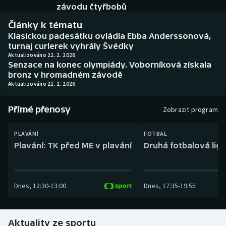
Baseball a softbal
Soutěže
závodu čtyřbobů
Články k tématu
Basketbal
Historické návraty
Klasickou padesátku ovládla Ebba Anderssonová,
turnaj curlerek vyhrály Švédky
Biatlon
Aplikace ČT sport
Aktualizováno 22. 2. 2026
Senzace na konec olympiády. Voborníková získala
bronz v hromadném závodě
Boby a skeleton
AZ kvíz
Aktualizováno 21. 2. 2026
Box
Přímé přenosy
Zobrazit program
Curling
PLAVÁNÍ
FOTBAL
Plavání: TK před ME v plavání
Druhá fotbalová liga
Dostihy
Florbal
Dnes
,
12:30
-
13:00
Dnes
,
17:35
-
19:55
Futsal
Aktuality ze sportu
Golf