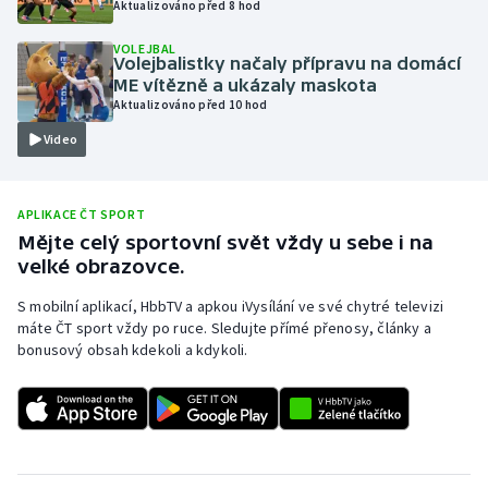
Aktualizováno před 8 hod
Olympijské hry
VOLEJBAL
Volejbalistky načaly přípravu na domácí
Parasport
ME vítězně a ukázaly maskota
Aktualizováno před 10 hod
Plavání
Video
Plážový volejbal
APLIKACE ČT SPORT
Ragby
Mějte celý sportovní svět vždy u sebe i na
velké obrazovce.
Rychlobruslení
S mobilní aplikací, HbbTV a apkou iVysílání ve své chytré televizi
máte ČT sport vždy po ruce. Sledujte přímé přenosy, články a
Rychlostní kanoistika
bonusový obsah kdekoli a kdykoli.
Short track
Sportovní střelba