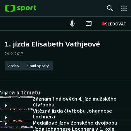
POPULÁRNÍ
SLEDOVAT
Fotbal
1. jízda Elisabeth Vathjeové
Hokej
24. 2. 2017
Tenis
Archiv
Zimní sporty
Atletika
Videa k tématu
Cyklistika
Záznam finálových 4. jízd mužského
čtyřbobu
DALŠÍ SPORTY
Vítězná jízda čtyřbobu Johannese
Lochnera
Americký fotbal
NEPŘEHLÉDNĚTE
Medailové jízdy ženského dvojbobu
Jízda Johannese Lochnera v 1. kole