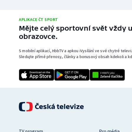
APLIKACE ČT SPORT
Mějte celý sportovní svět vždy u
obrazovce.
S mobilní aplikací, HbbTV a apkou iVysílání ve své chytré telev
Sledujte přímé přenosy, články a bonusový obsah kdekoli a kd
TV program
Pro média