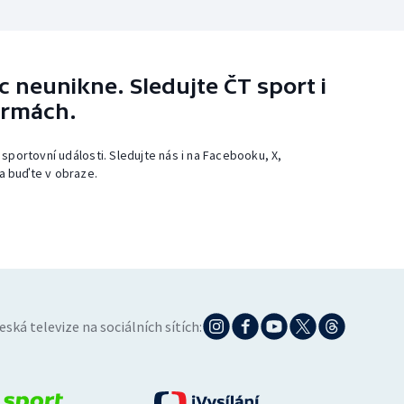
 neunikne. Sledujte ČT sport i
ormách.
 sportovní události. Sledujte nás i na Facebooku, X,
a buďte v obraze.
eská televize na sociálních sítích: