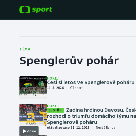
POPULÁRNÍ
DALŠÍ SPORTY
Fotbal
Americký fotbal
TÉMA
Spenglerův pohár
Hokej
Baseball a softbal
Tenis
Basketbal
HOKEJ
Češi si letos ve Spenglerově poháru 
|
Atletika
11. 5. 2026
ČT sport
Biatlon
Cyklistika
HOKEJ
Boby a skeleton
Zadina hrdinou Davosu. Čes
SESTŘIH
rozhodl o triumfu domácího týmu n
Spenglerově poháru
Box
|
Aktualizováno 31. 12. 2025
Tomáš Řanda
Video