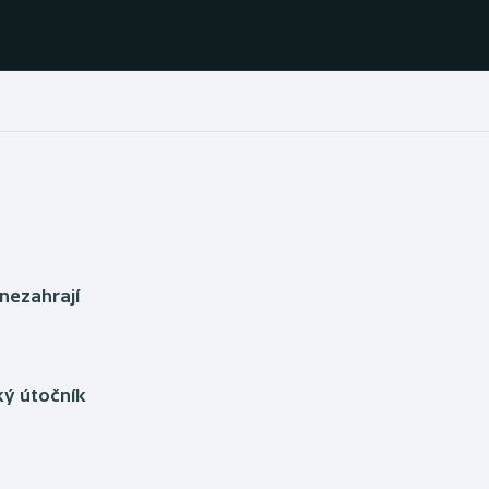
Házená
Ragby
Jezdectví
Rychlobruslení
Rychlostní
Judo
kanoistika
nezahrají
Krasobruslení
Short track
Lezení
Sportovní střelba
ký útočník
a
Lyže a snowboard
Stolní tenis