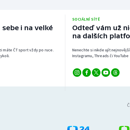
SOCIÁLNÍ SÍTĚ
 sebe i na velké
Odteď vám už nic
na dalších platf
izi máte ČT sport vždy po ruce.
Nenechte si nikde ujít nejnovější
ykoli.
Instagramu, Threads či YouTube 
Č