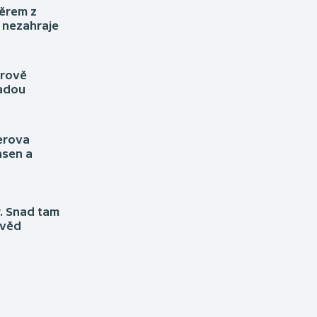
Moderní pětiboj
Triatlon
běrem z
 nezahraje
Motorsport
Veslování
Olympijské hry
Vodní slalom
erově
nadou
Parasport
Volejbal
Plavání
Ostatní
erova
nsen a
Plážový volejbal
r. Snad tam
dvěd