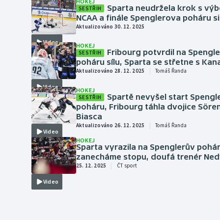
HOKEJ
Curling
Sparta neudržela krok s vý
SESTŘIH
NCAA a finále Spenglerova poháru si
Dostihy
Aktualizováno 30. 12. 2025
Video
HOKEJ
Florbal
Fribourg potvrdil na Spengl
SESTŘIH
poháru sílu, Sparta se střetne s Ka
|
Aktualizováno 28. 12. 2025
Tomáš Řanda
Futsal
Video
HOKEJ
Golf
Spartě nevyšel start Spengl
SESTŘIH
poháru, Fribourg táhla dvojice Söre
Biasca
Gymnastika
|
Aktualizováno 26. 12. 2025
Tomáš Řanda
Video
HOKEJ
Sparta vyrazila na Spenglerův pohá
zanecháme stopu, doufá trenér Ne
|
25. 12. 2025
ČT sport
Video