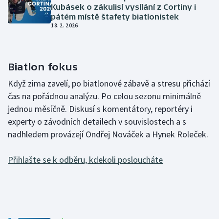
Baseball a softbal
Soutěže
Kubásek o zákulisí vysílání z Cortiny i
pátém místě štafety biatlonistek
18. 2. 2026
Basketbal
Historické návraty
Biatlon
Aplikace ČT sport
Biatlon fokus
Boby a skeleton
AZ kvíz
Když zima zavelí, po biatlonové zábavě a stresu přichází
čas na pořádnou analýzu. Po celou sezonu minimálně
Box
jednou měsíčně. Diskusí s komentátory, reportéry i
experty o závodních detailech v souvislostech a s
Curling
nadhledem provázejí Ondřej Nováček a Hynek Roleček.
Dostihy
Přihlašte se k odběru, kdekoli posloucháte
Florbal
Futsal
Golf