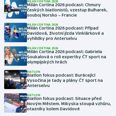
MILÁN CORTINA 2026
Milán Cortina 2026 podcast: Chmury
českých biatlonistů, vzestup Bulharek,
Gymnastika
souboj Norsko – Francie
Házená
MILÁN CORTINA 2026
Milán Cortina 2026 podcast: Případ
Davidová, životní jízda Vinklárkové a
Jezdectví
vyhlídky pro Anterselvu
MILÁN CORTINA 2026
Judo
Milán Cortina 2026 podcast: Gabriela
Soukalová o roli expertky ČT sport na
Krasobruslení
olympijských hrách
BIATLON
Lezení
Biatlon fokus podcast: Burácející
Vysočina je tady a plány ČT sport na
Anterselvu
Lyže a snowboard
BIATLON
Biatlon fokus podcast: Situace před
Moderní pětiboj
Novým Městem. Mikyska stoupá vzhůru,
otazníky kolem Davidové
Motorsport