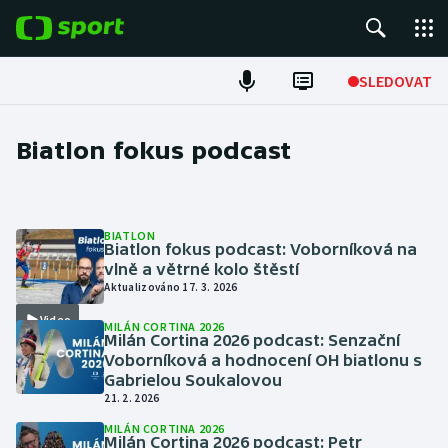
POPULÁRNÍ
SLEDOVAT
Fotbal
Biatlon fokus podcast
Hokej
Tenis
BIATLON
Biatlon fokus podcast: Voborníková na
vlně a větrné kolo štěstí
Atletika
Aktualizováno 17. 3. 2026
Cyklistika
Video
MILÁN CORTINA 2026
Milán Cortina 2026 podcast: Senzační
Voborníková a hodnocení OH biatlonu s
DALŠÍ SPORTY
Gabrielou Soukalovou
21. 2. 2026
Americký fotbal
NEPŘEHLÉDNĚTE
MILÁN CORTINA 2026
Milán Cortina 2026 podcast: Petr