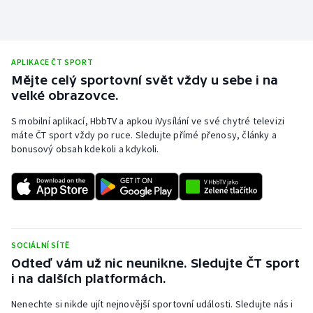
Stolní tenis
Triatlon
APLIKACE ČT SPORT
Veslování
Mějte celý sportovní svět vždy u sebe i na
velké obrazovce.
Vodní slalom
S mobilní aplikací, HbbTV a apkou iVysílání ve své chytré televizi
máte ČT sport vždy po ruce. Sledujte přímé přenosy, články a
Volejbal
bonusový obsah kdekoli a kdykoli.
Ostatní
SOCIÁLNÍ SÍTĚ
Odteď vám už nic neunikne. Sledujte ČT sport
i na dalších platformách.
Nenechte si nikde ujít nejnovější sportovní události. Sledujte nás i