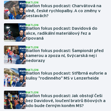
BIATLON
Biatlon fokus podcast: Charvátová na
Olympijské hry
vlně, české rychlopalby. A co změny v
sestavách?
Parasport
BIATLON
Biatlon fokus podcast: Davidová do
Plavání
akce, radikální materiálový řez a
tipovaná
Plážový volejbal
BIATLON
Biatlon fokus podcast: Šampionát před
Ragby
kamerou a zpoza ní, švýcarská nej i
nedorazy
Rychlobruslení
BIATLON
Biatlon fokus podcast: Stříbrná euforie a
kulisy "rodinného" MS v Lenzerheide
Rychlostní kanoistika
Short track
BIATLON
Biatlon fokus podcast: Jak obstojí Češi
bez Davidové, loučení bratrů Böových a
Sportovní střelba
kdo bude černým koněm MS?