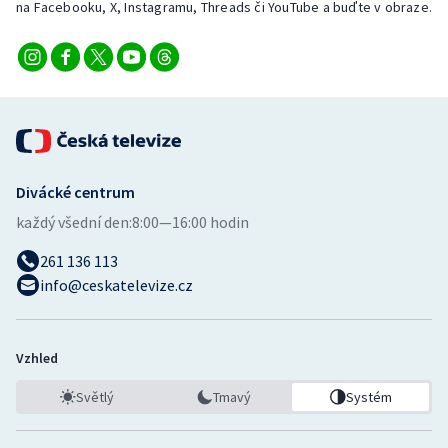
na Facebooku, X, Instagramu, Threads či YouTube a buďte v obraze.
Divácké centrum
každý všední den:
8:00—16:00 hodin
261 136 113
info@ceskatelevize.cz
Vzhled
Světlý
Tmavý
Systém