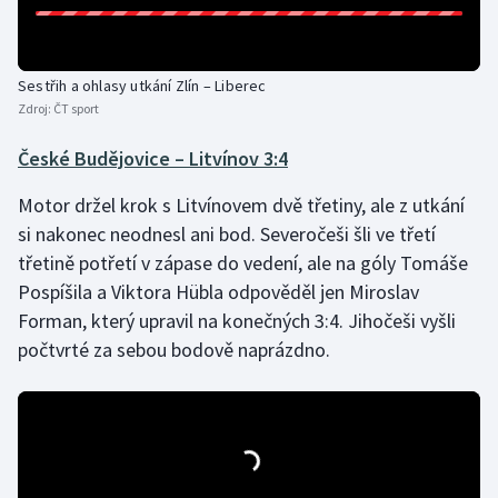
Stolní tenis
Triatlon
Sestřih a ohlasy utkání Zlín – Liberec
Zdroj:
ČT sport
Veslování
České Budějovice – Litvínov 3:4
Vodní slalom
Motor držel krok s Litvínovem dvě třetiny, ale z utkání
Volejbal
si nakonec neodnesl ani bod. Severočeši šli ve třetí
třetině potřetí v zápase do vedení, ale na góly Tomáše
Ostatní
Pospíšila a Viktora Hübla odpověděl jen Miroslav
Forman, který upravil na konečných 3:4. Jihočeši vyšli
počtvrté za sebou bodově naprázdno.