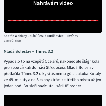
Nahrávám video
Sestřih a ohlasy utkání České Budějovice – Litvínov
Zdroj:
ČT sport
Mladá Boleslav – Třinec 3:2
Vypadalo to na vzepětí Ocelářů, nakonec ale šlágr kola
pro sebe získali domácí Středočeši. Mladá Boleslav
přetlačila Třinec 3:2 díky vítěznému gólu Jakuba Kotaly
ze 49. minuty a na Slezany ztrácí ze třetího místa už jen
jeden bod. Bruslaři navíc uťali sérii tří proher.