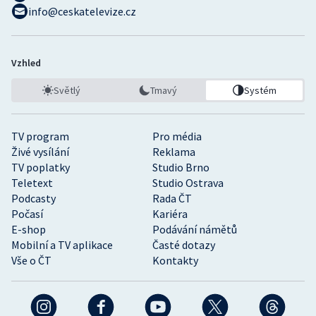
info@ceskatelevize.cz
Vzhled
Světlý
Tmavý
Systém
TV program
Pro média
Živé vysílání
Reklama
TV poplatky
Studio Brno
Teletext
Studio Ostrava
Podcasty
Rada ČT
Počasí
Kariéra
E-shop
Podávání námětů
Mobilní a TV aplikace
Časté dotazy
Vše o ČT
Kontakty