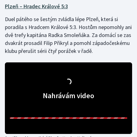
Plzeň – Hradec Králové 5:3
Gymnastika
Duel pátého se šestým zvládla lépe Plzeň, která si
poradila s Hradcem Králové 5:3. Hostům nepomohly ani
Házená
dvě trefy kapitána Radka Smoleňáka. Za domácí se zas
dvakrát prosadil Filip Přikryl a pomohl západočeskému
Jezdectví
klubu přerušit sérii čtyř porážek v řadě.
Judo
Krasobruslení
Lezení
Nahrávám video
Lyže a snowboard
Moderní pětiboj
Motorsport