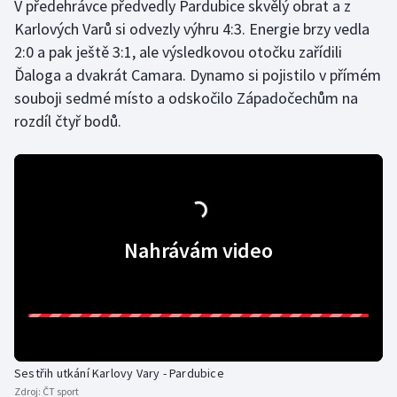
V předehrávce předvedly Pardubice skvělý obrat a z
Karlových Varů si odvezly výhru 4:3. Energie brzy vedla
2:0 a pak ještě 3:1, ale výsledkovou otočku zařídili
Ďaloga a dvakrát Camara. Dynamo si pojistilo v přímém
souboji sedmé místo a odskočilo Západočechům na
rozdíl čtyř bodů.
Nahrávám video
Sestřih utkání Karlovy Vary - Pardubice
Zdroj:
ČT sport