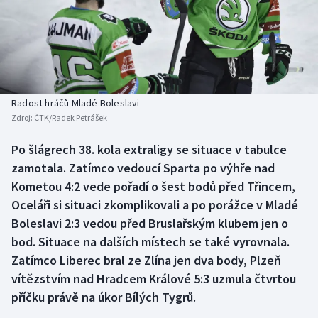
Baseball a softbal
Soutěže
Basketbal
Historické návraty
Biatlon
Aplikace ČT sport
Radost hráčů Mladé Boleslavi
Boby a skeleton
AZ kvíz
Zdroj:
ČTK/Radek Petrášek
Box
Po šlágrech 38. kola extraligy se situace v tabulce
zamotala. Zatímco vedoucí Sparta po výhře nad
Curling
Kometou 4:2 vede pořadí o šest bodů před Třincem,
Oceláři si situaci zkomplikovali a po porážce v Mladé
Dostihy
Boleslavi 2:3 vedou před Bruslařským klubem jen o
bod. Situace na dalších místech se také vyrovnala.
Florbal
Zatímco Liberec bral ze Zlína jen dva body, Plzeň
vítězstvím nad Hradcem Králové 5:3 uzmula čtvrtou
Futsal
příčku právě na úkor Bílých Tygrů.
Golf