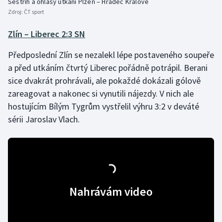
Sestřih a ohlasy utkání Plzeň – Hradec Králové
Zdroj:
ČT sport
Olympijské hry
Zlín – Liberec 2:3 SN
Parasport
Předposlední Zlín se nezalekl lépe postaveného soupeře
Plavání
a před utkáním čtvrtý Liberec pořádně potrápil. Berani
sice dvakrát prohrávali, ale pokaždé dokázali gólově
Plážový volejbal
zareagovat a nakonec si vynutili nájezdy. V nich ale
hostujícím Bílým Tygrům vystřelil výhru 3:2 v deváté
Ragby
sérii Jaroslav Vlach.
Rychlobruslení
Rychlostní kanoistika
Short track
Nahrávám video
Sportovní střelba