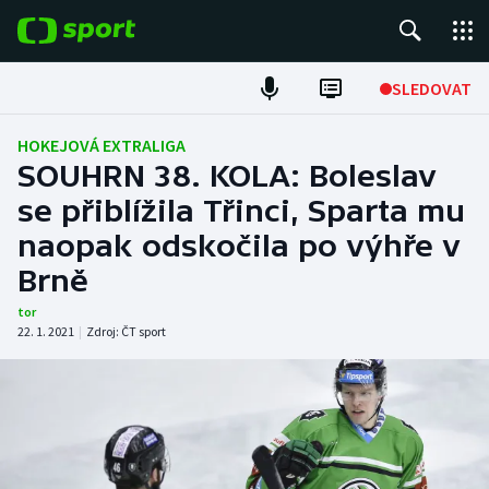
POPULÁRNÍ
SLEDOVAT
Fotbal
HOKEJOVÁ EXTRALIGA
SOUHRN 38. KOLA: Boleslav
Hokej
se přiblížila Třinci, Sparta mu
naopak odskočila po výhře v
Tenis
Brně
Atletika
tor
22. 1. 2021
|
Zdroj:
ČT sport
Cyklistika
DALŠÍ SPORTY
Americký fotbal
NEPŘEHLÉDNĚTE