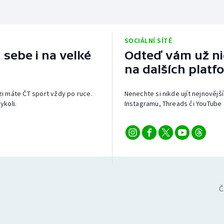
SOCIÁLNÍ SÍTĚ
 sebe i na velké
Odteď vám už nic
na dalších platf
izi máte ČT sport vždy po ruce.
Nenechte si nikde ujít nejnovější
ykoli.
Instagramu, Threads či YouTube 
Č