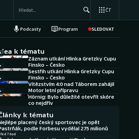
ČT
Podcasty
Program
SLEDOVAT
NEPŘEHLÉDNĚTE
Soutěže
idea k tématu
Záznam utkání Hlinka Gretzky Cupu
Historické návraty
Finsko – Česko
Sestřih utkání Hlinka Gretzky Cupu
Aplikace ČT sport
Finsko – Česko
Vítězstvím 4:0 nad Táborem zahájil
AZ kvíz
Motor letní přípravu
Hörnig: Bylo důležité otevřít skóre
co nejdřív
Články k tématu
Nejlépe placený český sportovec je opět
Pastrňák, podle Forbesu vydělal 275 milionů
Před 7 hod