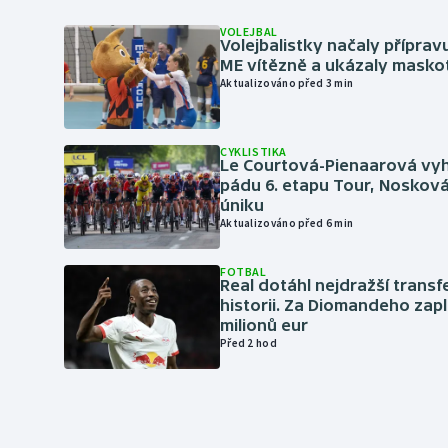
VOLEJBAL
Volejbalistky načaly přípra
ME vítězně a ukázaly masko
Aktualizováno před 3 min
CYKLISTIKA
Le Courtová-Pienaarová vyh
pádu 6. etapu Tour, Nosková
úniku
Aktualizováno před 6 min
FOTBAL
Real dotáhl nejdražší transf
historii. Za Diomandeho zapla
milionů eur
Před 2 hod