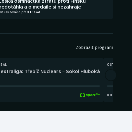
Česká osmnáctka ztrátu proti Finsku
nedotáhla a o medaile si nezahraje
Aktualizováno před 10 hod
Zobrazit program
TBAL
OSTATNÍ
extraliga: Třebíč Nuclears – Sokol Hluboká
Orientační
8.8.
,
14:00
-
17: