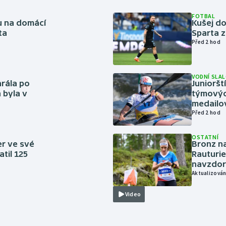
FOTBAL
vu na domácí
Kušej do
ta
Sparta z
Před 2 hod
VODNÍ SLA
rála po
Junioršt
 byla v
týmovýc
medailo
Před 2 hod
OSTATNÍ
er ve své
Bronz na
til 125
Rauturie
navzdor
Aktualizován
Video