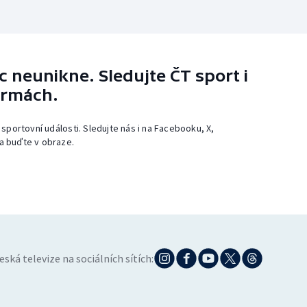
 neunikne. Sledujte ČT sport i
ormách.
 sportovní události. Sledujte nás i na Facebooku, X,
a buďte v obraze.
eská televize na sociálních sítích: