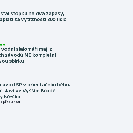
stal stopku na dva zápasy,
aplatí za výtržnosti 300 tisíc
LOM
í vodní slalomáři mají z
h závodů ME kompletní
vou sbírku
 úvod SP v orientačním běhu.
r slaví ve Vyšším Brodě
y křečím
o před 3 hod