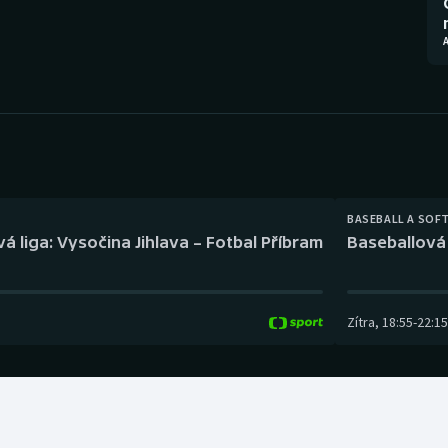
Moderní pětiboj
Triatlon
Motorsport
Veslování
Olympijské hry
Vodní slalom
Parasport
Volejbal
Plavání
Ostatní
BASEBALL A SOF
á liga: Vysočina Jihlava – Fotbal Příbram
Baseballová 
Plážový volejbal
Zítra
,
18:55
-
22:15