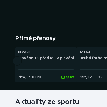
Curling
Dostihy
Florbal
Futsal
Přímé přenosy
Golf
PLAVÁNÍ
FOTBAL
Plavání: TK před ME v plavání
Druhá fotbalov
Gymnastika
Zítra
,
12:30
-
13:00
Zítra
,
17:35
-
19:55
Aktuality ze sportu