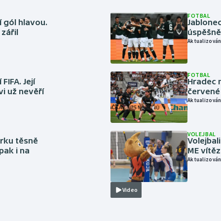
FOTBAL
 gól hlavou.
Jablonec
zářil
úspěšně 
Aktualizován
FOTBAL
FIFA. Její
Hradec n
vi už nevěří
červené
Aktualizován
VOLEJBAL
rku těsně
Volejbal
pak i na
ME vítě
Aktualizován
Video