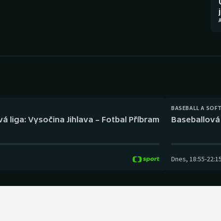
Moderní pětiboj
Triatlon
Motorsport
Veslování
Olympijské hry
Vodní slalom
Parasport
Volejbal
Plavání
Ostatní
BASEBALL A SOF
á liga: Vysočina Jihlava – Fotbal Příbram
Baseballová 
Plážový volejbal
Dnes
,
18:55
-
22:1