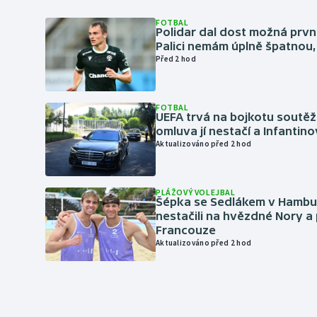
FOTBAL
Polidar dal dost možná první
Palici nemám úplně špatnou, 
Před 2 hod
FOTBAL
UEFA trvá na bojkotu soutěží 
omluva jí nestačí a Infantino
Aktualizováno před 2 hod
PLÁŽOVÝ VOLEJBAL
Šépka se Sedlákem v Hambu
nestačili na hvězdné Nory a 
Francouze
Aktualizováno před 2 hod