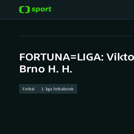
POPULÁRNÍ
DALŠÍ SPORTY
Fotbal
Americký fotbal
FORTUNA=LIGA: Viktor
Hokej
Baseball a softbal
Brno H. H.
Tenis
Basketbal
Atletika
Fotbal
1. liga fotbalistek
Biatlon
Cyklistika
Boby a skeleton
Box