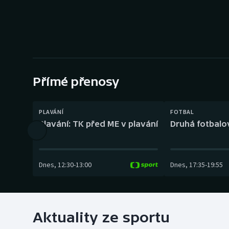
Curling
Dostihy
Florbal
Futsal
Přímé přenosy
Golf
PLAVÁNÍ
FOTBAL
Plavání: TK před ME v plavání
Druhá fotbalov
Gymnastika
Dnes
,
12:30
-
13:00
Dnes
,
17:35
-
19:55
Aktuality ze sportu