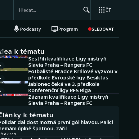
ČT
Podcasty
Program
SLEDOVAT
NEPŘEHLÉDNĚTE
Soutěže
idea k tématu
Sestřih kvalifikace Ligy mistryň
Historické návraty
Slavia Praha – Rangers FC
Fotbalisté Hradce Králové vyzvou v
Aplikace ČT sport
předkole Evropské ligy Besiktas
Jablonec čeká ve 3. předkole
AZ kvíz
Konferenční ligy RFS Riga
Záznam kvalifikace Ligy mistryň
Slavia Praha – Rangers FC
Články k tématu
Polidar dal dost možná první gól hlavou. Palici
nemám úplně špatnou, zářil
Před 2 hod