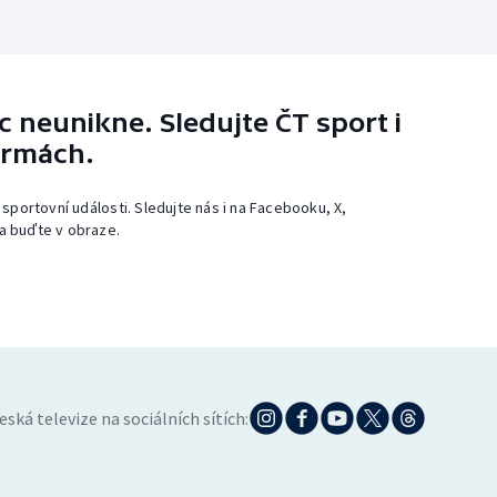
 neunikne. Sledujte ČT sport i
ormách.
 sportovní události. Sledujte nás i na Facebooku, X,
a buďte v obraze.
eská televize na sociálních sítích: