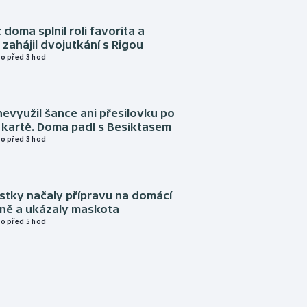
 doma splnil roli favorita a
zahájil dvojutkání s Rigou
o před 3 hod
evyužil šance ani přesilovku po
 kartě. Doma padl s Besiktasem
o před 3 hod
istky načaly přípravu na domácí
zně a ukázaly maskota
o před 5 hod