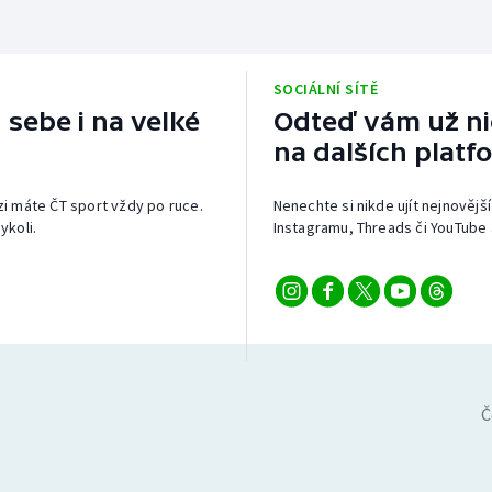
SOCIÁLNÍ SÍTĚ
 sebe i na velké
Odteď vám už nic
na dalších platf
izi máte ČT sport vždy po ruce.
Nenechte si nikde ujít nejnovější
ykoli.
Instagramu, Threads či YouTube 
Č