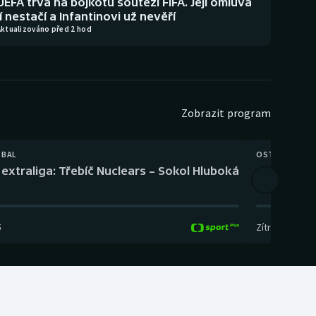
UEFA trvá na bojkotu soutěží FIFA. Její omluva
jí nestačí a Infantinovi už nevěří
Aktualizováno před 2 hod
Zobrazit program
TBAL
OSTATNÍ
extraliga: Třebíč Nuclears – Sokol Hluboká
Orientační
5
Zítra
,
14:00
-
17