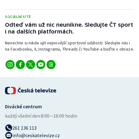
Stolní tenis
SOCIÁLNÍ SÍTĚ
Triatlon
Odteď vám už nic neunikne. Sledujte ČT sport
i na dalších platformách.
Veslování
Nenechte si nikde ujít nejnovější sportovní události. Sledujte nás i
Vodní slalom
na Facebooku, X, Instagramu, Threads či YouTube a buďte v obraze.
Volejbal
Ostatní
Divácké centrum
každý všední den:
8:00—16:00 hodin
261 136 113
info@ceskatelevize.cz