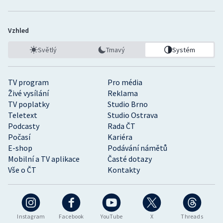
Vzhled
Světlý
Tmavý
Systém
TV program
Pro média
Živé vysílání
Reklama
TV poplatky
Studio Brno
Teletext
Studio Ostrava
Podcasty
Rada ČT
Počasí
Kariéra
E-shop
Podávání námětů
Mobilní a TV aplikace
Časté dotazy
Vše o ČT
Kontakty
Instagram
Facebook
YouTube
X
Threads