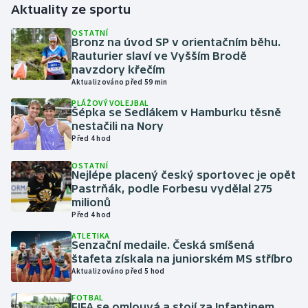
Aktuality ze sportu
Gymnastika
OSTATNÍ
Bronz na úvod SP v orientačním běhu.
Rauturier slaví ve Vyšším Brodě
Házená
navzdory křečím
Aktualizováno před 59 min
Jezdectví
PLÁŽOVÝ VOLEJBAL
Šépka se Sedlákem v Hamburku těsně
nestačili na Nory
Judo
Před 4 hod
Krasobruslení
OSTATNÍ
Nejlépe placený český sportovec je opět
Pastrňák, podle Forbesu vydělal 275
Lezení
milionů
Před 4 hod
Lyže a snowboard
ATLETIKA
Senzační medaile. Česká smíšená
štafeta získala na juniorském MS stříbro
Moderní pětiboj
Aktualizováno před 5 hod
Motorsport
FOTBAL
FIFA se omlouvá a stojí za Infantinem.