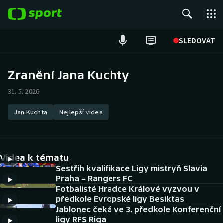
POPULÁRNÍ
SLEDOVAT
Fotbal
Zranění Jana Kuchty
Hokej
31. 5. 2026
Tenis
Jan Kuchta
Nejlepší videa
Atletika
Videa k tématu
Cyklistika
Sestřih kvalifikace Ligy mistryň Slavia
Praha – Rangers FC
DALŠÍ SPORTY
Fotbalisté Hradce Králové vyzvou v
předkole Evropské ligy Besiktas
Americký fotbal
NEPŘEHLÉDNĚTE
Jablonec čeká ve 3. předkole Konferenční
ligy RFS Riga