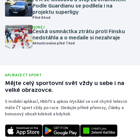
Podle Guardianu se podílela i na
Olympijské hry
projektu superligy
Před 6 hod
Parasport
HOKEJ
Česká osmnáctka ztrátu proti Finsku
nedotáhla a o medaile si nezahraje
Plavání
Aktualizováno před 7 hod
Plážový volejbal
Ragby
APLIKACE ČT SPORT
Mějte celý sportovní svět vždy u sebe i na
Rychlobruslení
velké obrazovce.
Rychlostní kanoistika
S mobilní aplikací, HbbTV a apkou iVysílání ve své chytré televizi
máte ČT sport vždy po ruce. Sledujte přímé přenosy, články a
bonusový obsah kdekoli a kdykoli.
Short track
Sportovní střelba