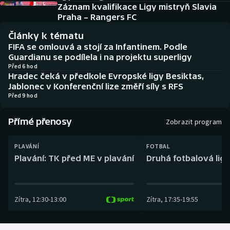
Baseball a softbal
Soutěže
Záznam kvalifikace Ligy mistryň Slavia
Praha – Rangers FC
Basketbal
Historické návraty
Články k tématu
FIFA se omlouvá a stojí za Infantinem. Podle
Biatlon
Aplikace ČT sport
Guardianu se podílela i na projektu superligy
Před 6 hod
Hradec čeká v předkole Evropské ligy Besiktas,
Boby a skeleton
AZ kvíz
Jablonec v Konferenční lize změří síly s RFS
Před 9 hod
Box
Přímé přenosy
Zobrazit program
Curling
PLAVÁNÍ
FOTBAL
Dostihy
Plavání: TK před ME v plavání
Druhá fotbalová liga
Florbal
Zítra
,
12:30
-
13:00
Zítra
,
17:35
-
19:55
Futsal
Golf