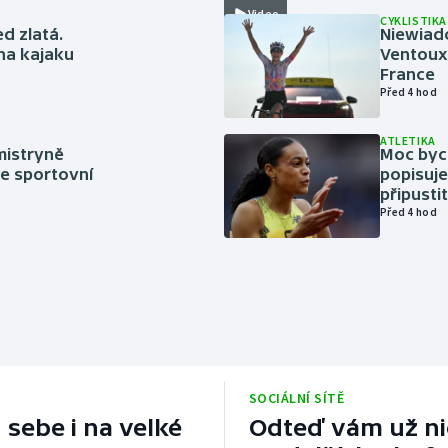
Video
CYKLISTIKA
ed zlatá.
Niewiad
 na kajaku
Ventoux 
France
Před 4 hod
ATLETIKA
mistryně
Moc bych
ze sportovní
popisuje
připustit
Před 4 hod
SOCIÁLNÍ SÍTĚ
 sebe i na velké
Odteď vám už nic