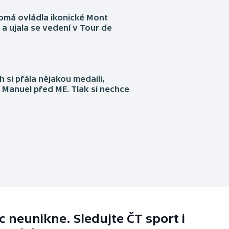
omá ovládla ikonické Mont
a ujala se vedení v Tour de
 si přála nějakou medaili,
 Manuel před ME. Tlak si nechce
 neunikne. Sledujte ČT sport i