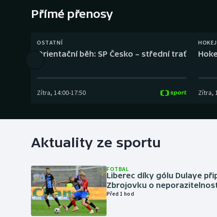
Curling
Přímé přenosy
Dostihy
OSTATNÍ
HOKEJ
Florbal
Orientační běh: SP Česko – střední trať
Hoke
Futsal
Zítra
,
14:00
-
17:50
Zítra
,
Golf
Gymnastika
Aktuality ze sportu
FOTBAL
Liberec díky gólu Dulaye přip
Zbrojovku o neporazitelnos
Před 1 hod