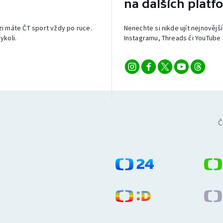
na dalších platf
izi máte ČT sport vždy po ruce.
Nenechte si nikde ujít nejnovější
ykoli.
Instagramu, Threads či YouTube 
Č