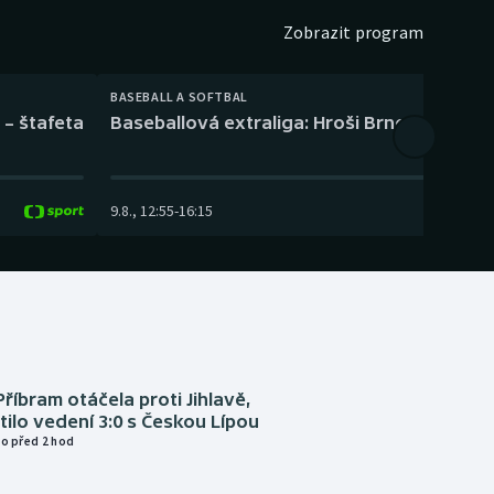
Zobrazit program
BASEBALL A SOFTBAL
 – štafeta
Baseballová extraliga: Hroši Brno – Eagles
9.8.
,
12:55
-
16:15
Příbram otáčela proti Jihlavě,
atilo vedení 3:0 s Českou Lípou
o před 2 hod