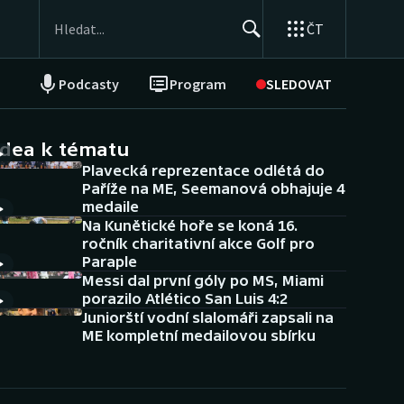
ČT
Podcasty
Program
SLEDOVAT
NEPŘEHLÉDNĚTE
Soutěže
idea k tématu
Plavecká reprezentace odlétá do
Historické návraty
Paříže na ME, Seemanová obhajuje 4
medaile
Aplikace ČT sport
Na Kunětické hoře se koná 16.
ročník charitativní akce Golf pro
AZ kvíz
Paraple
Messi dal první góly po MS, Miami
porazilo Atlético San Luis 4:2
Juniorští vodní slalomáři zapsali na
ME kompletní medailovou sbírku