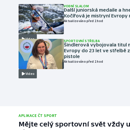
VODNÍ SLALOM
Další juniorská medaile a hn
Kočířová je mistryní Evropy
Aktualizováno před 2 hod
Video
SPORTOVNÍ STŘELBA
Šindlerová vybojovala titul 
Evropy do 23 let ve střelbě 
pistole
Aktualizováno před 2 hod
Video
APLIKACE ČT SPORT
Mějte celý sportovní svět vždy u