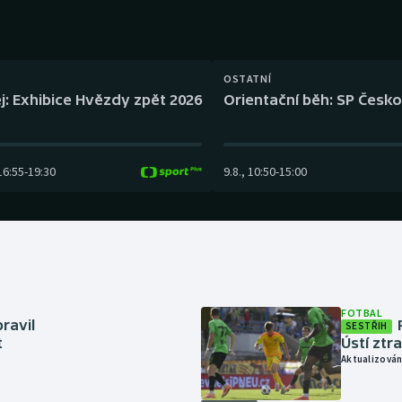
Moderní pětiboj
Triatlon
Motorsport
Veslování
OSTATNÍ
Olympijské hry
Vodní slalom
j: Exhibice Hvězdy zpět 2026
Orientační běh: SP Česko
Parasport
Volejbal
16:55
-
19:30
9.8.
,
10:50
-
15:00
Plavání
Ostatní
Plážový volejbal
FOTBAL
ravil
SESTŘIH
t
Ústí ztr
Aktualizován