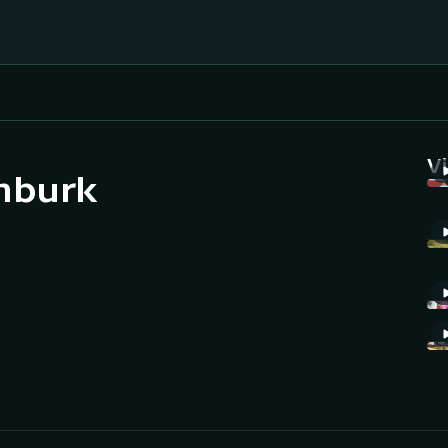
Házená
Ragby
V
ymburk
Jezdectví
Rychlobruslení
Rychlostní
Judo
kanoistika
Krasobruslení
Short track
Lezení
Sportovní střelba
Lyže a snowboard
Stolní tenis