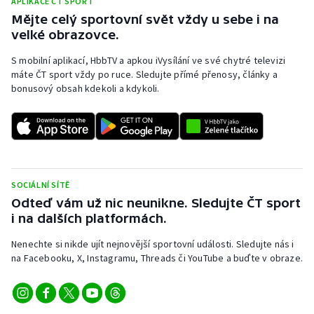
APLIKACE ČT SPORT
Mějte celý sportovní svět vždy u sebe i na
Olympijské hry
velké obrazovce.
Parasport
S mobilní aplikací, HbbTV a apkou iVysílání ve své chytré televizi
máte ČT sport vždy po ruce. Sledujte přímé přenosy, články a
Plavání
bonusový obsah kdekoli a kdykoli.
Plážový volejbal
Ragby
SOCIÁLNÍ SÍTĚ
Rychlobruslení
Odteď vám už nic neunikne. Sledujte ČT sport
i na dalších platformách.
Rychlostní kanoistika
Nenechte si nikde ujít nejnovější sportovní události. Sledujte nás i
Short track
na Facebooku, X, Instagramu, Threads či YouTube a buďte v obraze.
Sportovní střelba