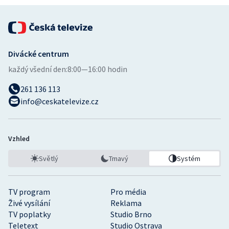
Stolní tenis
Triatlon
Divácké centrum
Veslování
každý všední den:
8:00—16:00 hodin
Vodní slalom
261 136 113
info@ceskatelevize.cz
Volejbal
Ostatní
Vzhled
Světlý
Tmavý
Systém
TV program
Pro média
Živé vysílání
Reklama
TV poplatky
Studio Brno
Teletext
Studio Ostrava