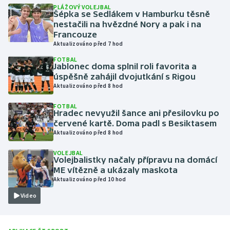
PLÁŽOVÝ VOLEJBAL
Šépka se Sedlákem v Hamburku těsně
Gymnastika
nestačili na hvězdné Nory a pak i na
Francouze
Aktualizováno před 7 hod
Házená
FOTBAL
Jablonec doma splnil roli favorita a
Jezdectví
úspěšně zahájil dvojutkání s Rigou
Aktualizováno před 8 hod
Judo
FOTBAL
Hradec nevyužil šance ani přesilovku po
Krasobruslení
červené kartě. Doma padl s Besiktasem
Aktualizováno před 8 hod
Lezení
VOLEJBAL
Volejbalistky načaly přípravu na domácí
ME vítězně a ukázaly maskota
Lyže a snowboard
Aktualizováno před 10 hod
Moderní pětiboj
Video
Motorsport