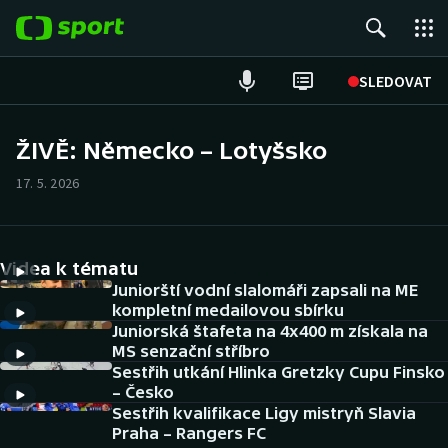
POPULÁRNÍ
SLEDOVAT
Fotbal
ŽIVĚ: Německo – Lotyšsko
Hokej
17. 5. 2026
Tenis
Videa k tématu
Atletika
Juniorští vodní slalomáři zapsali na ME
kompletní medailovou sbírku
Cyklistika
Juniorská štafeta na 4x400 m získala na
MS senzační stříbro
DALŠÍ SPORTY
Sestřih utkání Hlinka Gretzky Cupu Finsko
– Česko
Americký fotbal
Sestřih kvalifikace Ligy mistryň Slavia
NEPŘEHLÉDNĚTE
Praha – Rangers FC