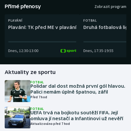
Baseball a softbal
Soutěže
Přímé přenosy
Zobrazit program
Basketbal
Historické návraty
PLAVÁNÍ
FOTBAL
Plavání: TK před ME v plavání
Druhá fotbalová liga
Biatlon
Aplikace ČT sport
Boby a skeleton
AZ kvíz
Dnes
,
12:30
-
13:00
Dnes
,
17:35
-
19:55
Box
Aktuality ze sportu
Curling
FOTBAL
Polidar dal dost možná první gól hlavou.
Dostihy
Palici nemám úplně špatnou, zářil
Před 7 hod
Florbal
FOTBAL
UEFA trvá na bojkotu soutěží FIFA. Její
Futsal
omluva jí nestačí a Infantinovi už nevěří
Aktualizováno před 7 hod
Golf