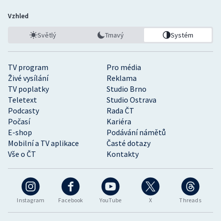
Vzhled
Světlý
Tmavý
Systém
TV program
Pro média
Živé vysílání
Reklama
TV poplatky
Studio Brno
Teletext
Studio Ostrava
Podcasty
Rada ČT
Počasí
Kariéra
E-shop
Podávání námětů
Mobilní a TV aplikace
Časté dotazy
Vše o ČT
Kontakty
Instagram
Facebook
YouTube
X
Threads