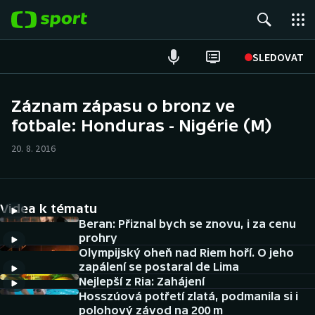
POPULÁRNÍ
SLEDOVAT
Fotbal
Záznam zápasu o bronz ve
fotbale: Honduras - Nigérie (M)
Hokej
20. 8. 2016
Tenis
Atletika
Videa k tématu
Cyklistika
Beran: Přiznal bych se znovu, i za cenu
prohry
Olympijský oheň nad Riem hoří. O jeho
DALŠÍ SPORTY
zapálení se postaral de Lima
Nejlepší z Ria: Zahájení
Americký fotbal
NEPŘEHLÉDNĚTE
Hosszúová potřetí zlatá, podmanila si i
polohový závod na 200 m