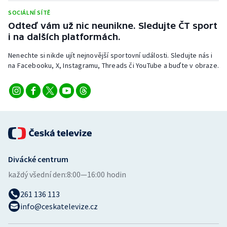
Stolní tenis
SOCIÁLNÍ SÍTĚ
Odteď vám už nic neunikne. Sledujte ČT sport
Triatlon
i na dalších platformách.
Veslování
Nenechte si nikde ujít nejnovější sportovní události. Sledujte nás i
na Facebooku, X, Instagramu, Threads či YouTube a buďte v obraze.
Vodní slalom
Volejbal
Ostatní
Divácké centrum
každý všední den:
8:00—16:00 hodin
261 136 113
info@ceskatelevize.cz