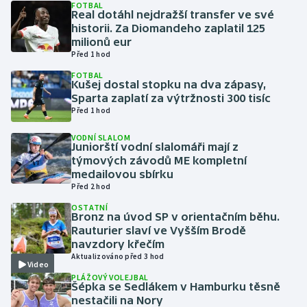
FOTBAL
Real dotáhl nejdražší transfer ve své
historii. Za Diomandeho zaplatil 125
Gymnastika
milionů eur
Před 1 hod
Házená
FOTBAL
Kušej dostal stopku na dva zápasy,
Jezdectví
Sparta zaplatí za výtržnosti 300 tisíc
Před 1 hod
Judo
VODNÍ SLALOM
Juniorští vodní slalomáři mají z
týmových závodů ME kompletní
Krasobruslení
medailovou sbírku
Před 2 hod
Lezení
OSTATNÍ
Bronz na úvod SP v orientačním běhu.
Lyže a snowboard
Rauturier slaví ve Vyšším Brodě
navzdory křečím
Aktualizováno před 3 hod
Moderní pětiboj
Video
PLÁŽOVÝ VOLEJBAL
Šépka se Sedlákem v Hamburku těsně
Motorsport
nestačili na Nory