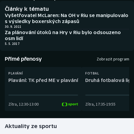
Baseball a softbal
Soutěže
Články k tématu
Vyšetřovatel McLaren: Na OH v Riu se manipulovalo
Basketbal
Historické návraty
s výsledky boxerských zápasů
30. 9. 2021
Za plánování útoků na Hry v Riu bylo odsouzeno
Biatlon
Aplikace ČT sport
osm lidí
5. 5. 2017
Boby a skeleton
AZ kvíz
Přímé přenosy
Zobrazit program
Box
PLAVÁNÍ
FOTBAL
Curling
Plavání: TK před ME v plavání
Druhá fotbalová liga
Dostihy
Zítra
,
12:30
-
13:00
Zítra
,
17:35
-
19:55
Florbal
Futsal
Aktuality ze sportu
Golf