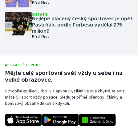
Před 6 hod
Olympijské hry
OSTATNÍ
Nejlépe placený český sportovec je opět
Parasport
Pastrňák, podle Forbesu vydělal 275
milionů
Před 7 hod
Plavání
Plážový volejbal
APLIKACE ČT SPORT
Ragby
Mějte celý sportovní svět vždy u sebe i na
velké obrazovce.
Rychlobruslení
S mobilní aplikací, HbbTV a apkou iVysílání ve své chytré televizi
máte ČT sport vždy po ruce. Sledujte přímé přenosy, články a
Rychlostní kanoistika
bonusový obsah kdekoli a kdykoli.
Short track
Sportovní střelba