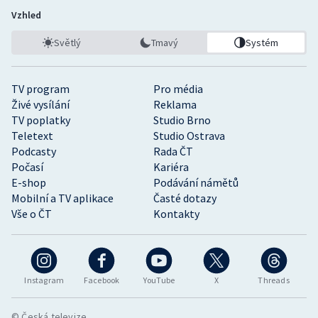
Vzhled
Světlý
Tmavý
Systém
TV program
Pro média
Živé vysílání
Reklama
TV poplatky
Studio Brno
Teletext
Studio Ostrava
Podcasty
Rada ČT
Počasí
Kariéra
E-shop
Podávání námětů
Mobilní a TV aplikace
Časté dotazy
Vše o ČT
Kontakty
Instagram
Facebook
YouTube
X
Threads
© Česká televize