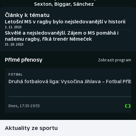
Baseball a softbal
Soutěže
Sexton, Biggar, Sánchez
Články k tématu
Basketbal
Historické návraty
Letošní MS v ragby bylo nejsledovanější v historii
1. 11. 2023
Skvělé a nejsledovanější. Zájem o MS pomáhá i
Biatlon
Aplikace ČT sport
našemu ragby, říká trenér Němeček
31. 10. 2023
Boby a skeleton
AZ kvíz
Přímé přenosy
Zobrazit program
Box
FOTBAL
Curling
Druhá fotbalová liga: Vysočina Jihlava – Fotbal Příb
Dostihy
Dnes
,
17:35
-
19:55
Florbal
Futsal
Aktuality ze sportu
Golf