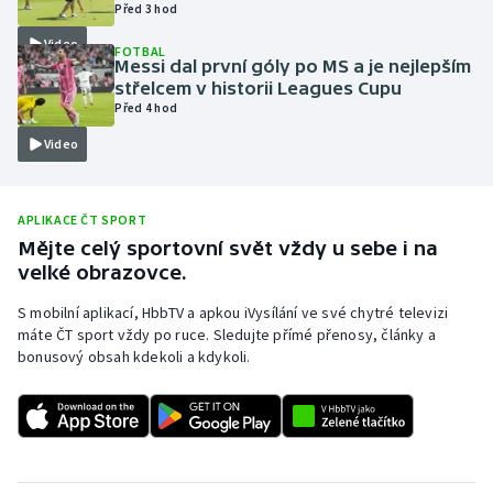
Před 3 hod
Olympijské hry
Video
FOTBAL
Messi dal první góly po MS a je nejlepším
Parasport
střelcem v historii Leagues Cupu
Před 4 hod
Plavání
Video
Plážový volejbal
APLIKACE ČT SPORT
Ragby
Mějte celý sportovní svět vždy u sebe i na
velké obrazovce.
Rychlobruslení
S mobilní aplikací, HbbTV a apkou iVysílání ve své chytré televizi
máte ČT sport vždy po ruce. Sledujte přímé přenosy, články a
Rychlostní kanoistika
bonusový obsah kdekoli a kdykoli.
Short track
Sportovní střelba