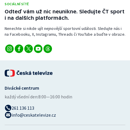
Stolní tenis
SOCIÁLNÍ SÍTĚ
Odteď vám už nic neunikne. Sledujte ČT sport
i na dalších platformách.
Triatlon
Nenechte si nikde ujít nejnovější sportovní události. Sledujte nás i
Veslování
na Facebooku, X, Instagramu, Threads či YouTube a buďte v obraze.
Vodní slalom
Volejbal
Ostatní
Divácké centrum
každý všední den:
8:00—16:00 hodin
261 136 113
info@ceskatelevize.cz