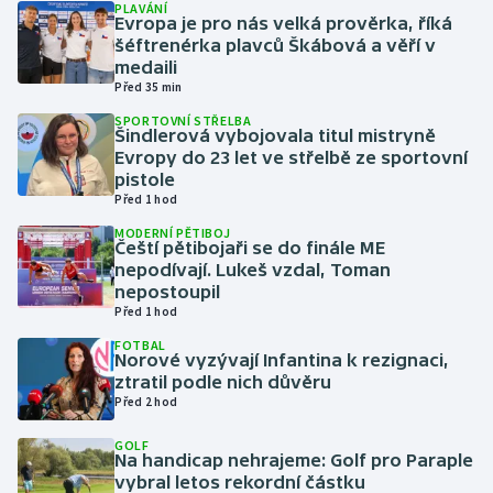
PLAVÁNÍ
Evropa je pro nás velká prověrka, říká
šéftrenérka plavců Škábová a věří v
Gymnastika
medaili
Před 35 min
Házená
SPORTOVNÍ STŘELBA
Šindlerová vybojovala titul mistryně
Jezdectví
Evropy do 23 let ve střelbě ze sportovní
pistole
Před 1 hod
Judo
MODERNÍ PĚTIBOJ
Čeští pětibojaři se do finále ME
Krasobruslení
nepodívají. Lukeš vzdal, Toman
nepostoupil
Lezení
Před 1 hod
FOTBAL
Norové vyzývají Infantina k rezignaci,
Lyže a snowboard
ztratil podle nich důvěru
Před 2 hod
Moderní pětiboj
GOLF
Na handicap nehrajeme: Golf pro Paraple
Motorsport
vybral letos rekordní částku