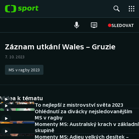
POPULÁRNÍ
SLEDOVAT
Fotbal
Záznam utkání Wales – Gruzie
Hokej
7. 10. 2023
Tenis
MS v ragby 2023
Atletika
Videa k tématu
Cyklistika
To nejlepší z mistrovství světa 2023
Ohlédnutí za divácky nejsledovanějším
DALŠÍ SPORTY
MS v ragby
Momenty MS: Australský krach v základní
Americký fotbal
NEPŘEHLÉDNĚTE
skupině
Momenty MS: Adieu velkých desítek –