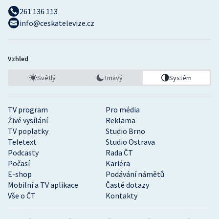
261 136 113
info@ceskatelevize.cz
Vzhled
Světlý
Tmavý
Systém
TV program
Pro média
Živé vysílání
Reklama
TV poplatky
Studio Brno
Teletext
Studio Ostrava
Podcasty
Rada ČT
Počasí
Kariéra
E-shop
Podávání námětů
Mobilní a TV aplikace
Časté dotazy
Vše o ČT
Kontakty