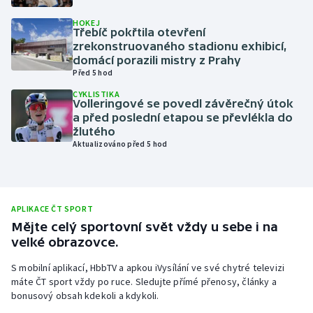
Olympijské hry
HOKEJ
Třebíč pokřtila otevření
zrekonstruovaného stadionu exhibicí,
Parasport
domácí porazili mistry z Prahy
Před 5 hod
Plavání
CYKLISTIKA
Volleringové se povedl závěrečný útok
a před poslední etapou se převlékla do
Plážový volejbal
žlutého
Aktualizováno před 5 hod
Ragby
Rychlobruslení
APLIKACE ČT SPORT
Rychlostní kanoistika
Mějte celý sportovní svět vždy u sebe i na
velké obrazovce.
Short track
S mobilní aplikací, HbbTV a apkou iVysílání ve své chytré televizi
máte ČT sport vždy po ruce. Sledujte přímé přenosy, články a
Sportovní střelba
bonusový obsah kdekoli a kdykoli.