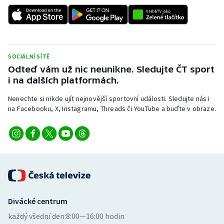
Stolní tenis
Triatlon
Veslování
SOCIÁLNÍ SÍTĚ
Odteď vám už nic neunikne. Sledujte ČT sport
Vodní slalom
i na dalších platformách.
Nenechte si nikde ujít nejnovější sportovní události. Sledujte nás i
Volejbal
na Facebooku, X, Instagramu, Threads či YouTube a buďte v obraze.
Ostatní
Divácké centrum
každý všední den:
8:00—16:00 hodin