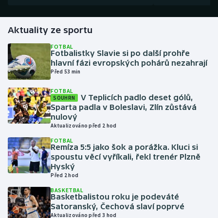
Gymnastika
Aktuality ze sportu
Házená
FOTBAL
Fotbalistky Slavie si po další prohře
hlavní fázi evropských pohárů nezahrají
Jezdectví
Před 53 min
FOTBAL
Judo
V Teplicích padlo deset gólů,
SOUHRN
Sparta padla v Boleslavi, Zlín zůstává
Krasobruslení
nulový
Aktualizováno před 2 hod
Lezení
FOTBAL
Remíza 5:5 jako šok a porážka. Kluci si
spoustu věcí vyříkali, řekl trenér Plzně
Lyže a snowboard
Hyský
Před 2 hod
Moderní pětiboj
BASKETBAL
Basketbalistou roku je podeváté
Satoranský, Čechová slaví poprvé
Motorsport
Aktualizováno před 3 hod