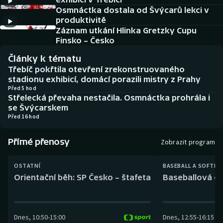
Baseball a softbal
Soutěže
Osmnáctka dostala od Švýcarů lekci v
produktivitě
Basketbal
Historické návraty
Záznam utkání Hlinka Gretzky Cupu
Finsko – Česko
Biatlon
Aplikace ČT sport
Články k tématu
Třebíč pokřtila otevření zrekonstruovaného
Boby a skeleton
AZ kvíz
stadionu exhibicí, domácí porazili mistry z Prahy
Před 5 hod
Střelecká převaha nestačila. Osmnáctka prohrála i
Box
se Švýcarskem
Před 16 hod
Curling
Přímé přenosy
Zobrazit program
Dostihy
OSTATNÍ
BASEBALL A SOFTBA
Florbal
Orientační běh: SP Česko – štafeta
Baseballová ex
Futsal
Dnes
,
10:50
-
15:00
Dnes
,
12:55
-
16:15
Golf