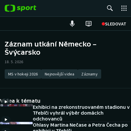
POPULÁRNÍ
SLEDOVAT
Fotbal
Záznam utkání Německo –
Švýcarsko
Hokej
18. 5. 2026
Tenis
MS v hokeji 2026
Nejnovější videa
Záznamy
Atletika
Cyklistika
Videa k tématu
DALŠÍ SPORTY
Exhibici na zrekonstruovaném stadionu v
Třebíči vyhrál výběr domácích
odchovanců
Americký fotbal
NEPŘEHLÉDNĚTE
Ohlasy Martina Nečase a Petra Čecha po
exhibici v Třebíči