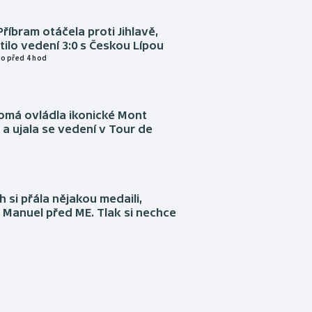
Příbram otáčela proti Jihlavě,
atilo vedení 3:0 s Českou Lípou
o před 4 hod
omá ovládla ikonické Mont
a ujala se vedení v Tour de
 si přála nějakou medaili,
 Manuel před ME. Tlak si nechce