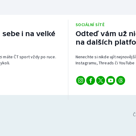
SOCIÁLNÍ SÍTĚ
 sebe i na velké
Odteď vám už nic
na dalších platf
izi máte ČT sport vždy po ruce.
Nenechte si nikde ujít nejnovější
ykoli.
Instagramu, Threads či YouTube 
Č