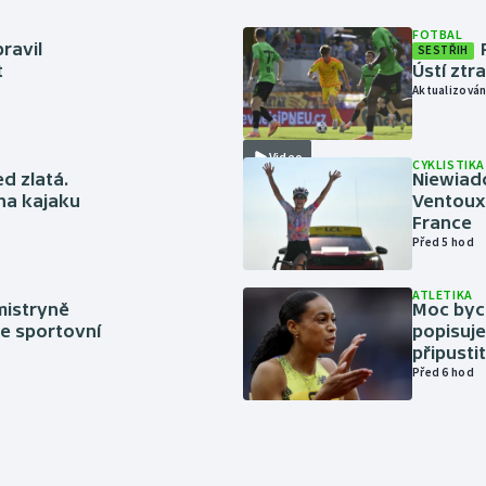
FOTBAL
ravil
SESTŘIH
t
Ústí ztr
Aktualizován
Video
CYKLISTIKA
ed zlatá.
Niewiad
 na kajaku
Ventoux 
France
Před 5 hod
ATLETIKA
mistryně
Moc bych
ze sportovní
popisuje
připustit
Před 6 hod