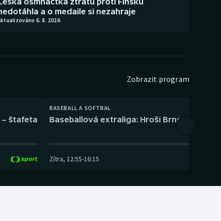
Česká osmnáctka ztrátu proti Finsku
nedotáhla a o medaile si nezahraje
ktualizováno 6. 8. 2026
Zobrazit program
BASEBALL A SOFTBAL
 – štafeta
Baseballová extraliga: Hroši Brno – Eagles
Zítra
,
12:55
-
16:15