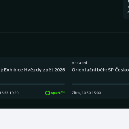
Moderní pětiboj
Triatlon
A
Motorsport
Veslování
Olympijské hry
Vodní slalom
Parasport
Volejbal
Plavání
Ostatní
OSTATNÍ
j: Exhibice Hvězdy zpět 2026
Orientační běh: SP Česko
Plážový volejbal
16:55
-
19:30
Zítra
,
10:50
-
15:00