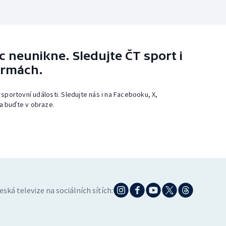
 neunikne. Sledujte ČT sport i
ormách.
 sportovní události. Sledujte nás i na Facebooku, X,
a buďte v obraze.
eská televize na sociálních sítích: