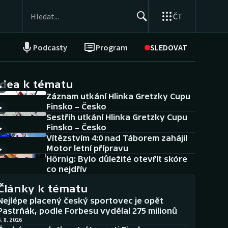
ČT
Podcasty
Program
SLEDOVAT
NEPŘEHLÉDNĚTE
Soutěže
idea k tématu
Záznam utkání Hlinka Gretzky Cupu
Historické návraty
Finsko – Česko
Sestřih utkání Hlinka Gretzky Cupu
Aplikace ČT sport
Finsko – Česko
Vítězstvím 4:0 nad Táborem zahájil
AZ kvíz
Motor letní přípravu
Hörnig: Bylo důležité otevřít skóre
co nejdřív
Články k tématu
Nejlépe placený český sportovec je opět
Pastrňák, podle Forbesu vydělal 275 milionů
. 8. 2026