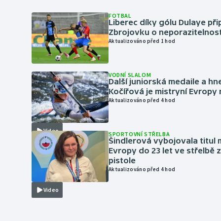
FOTBAL
Liberec díky gólu Dulaye přip
Zbrojovku o neporazitelnos
Aktualizováno před 1 hod
VODNÍ SLALOM
Další juniorská medaile a hn
Kočířová je mistryní Evropy
Aktualizováno před 4 hod
Video
SPORTOVNÍ STŘELBA
Šindlerová vybojovala titul 
Evropy do 23 let ve střelbě 
pistole
Aktualizováno před 4 hod
Video