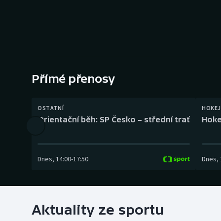
Curling
Dostihy
Florbal
Futsal
Přímé přenosy
Golf
OSTATNÍ
HOKEJ
Orientační běh: SP Česko – střední trať
Hoke
Gymnastika
Dnes
,
14:00
-
17:50
Dnes
,
Aktuality ze sportu