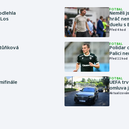
FOTBAL
odlehla
Neměli j
 Los
hráč nem
duelu s
Před 4 hod
FOTBAL
rtůňková
Polidar 
Palici n
Před 11 hod
FOTBAL
mifinále
UEFA trv
omluva j
Aktualizován