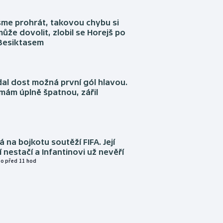
sme prohrát, takovou chybu si
ůže dovolit, zlobil se Horejš po
 Besiktasem
dal dost možná první gól hlavou.
emám úplně špatnou, zářil
á na bojkotu soutěží FIFA. Její
í nestačí a Infantinovi už nevěří
o před 11 hod