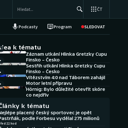
ČT
Podcasty
Program
SLEDOVAT
NEPŘEHLÉDNĚTE
Soutěže
idea k tématu
Záznam utkání Hlinka Gretzky Cupu
Historické návraty
Finsko – Česko
Sestřih utkání Hlinka Gretzky Cupu
Aplikace ČT sport
Finsko – Česko
Vítězstvím 4:0 nad Táborem zahájil
AZ kvíz
Motor letní přípravu
Hörnig: Bylo důležité otevřít skóre
co nejdřív
Články k tématu
Nejlépe placený český sportovec je opět
Pastrňák, podle Forbesu vydělal 275 milionů
Před 22 hod