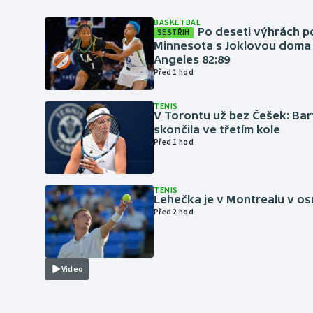
BASKETBAL
Po deseti výhrách p
SESTŘIH
Minnesota s Joklovou doma
Angeles 82:89
Před 1 hod
TENIS
V Torontu už bez Češek: Ba
skončila ve třetím kole
Před 1 hod
TENIS
Lehečka je v Montrealu v os
Před 2 hod
Video