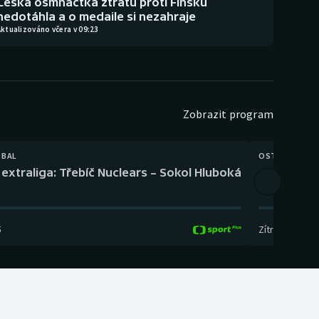
Česká osmnáctka ztrátu proti Finsku
nedotáhla a o medaile si nezahraje
ktualizováno včera v 09:23
Zobrazit program
TBAL
OSTATNÍ
extraliga: Třebíč Nuclears – Sokol Hluboká
Orientační
5
Zítra
,
14:00
-
17