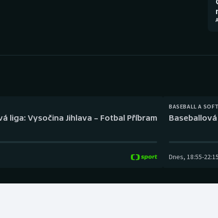
Moderní pětiboj
Triatlon
A
Motorsport
Veslování
Olympijské hry
Vodní slalom
Parasport
Volejbal
Plavání
Ostatní
BASEBALL A SOF
á liga: Vysočina Jihlava – Fotbal Příbram
Baseballová 
Plážový volejbal
Dnes
,
18:55
-
22:1