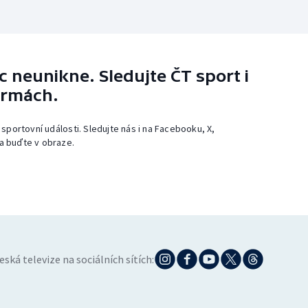
 neunikne. Sledujte ČT sport i
ormách.
 sportovní události. Sledujte nás i na Facebooku, X,
a buďte v obraze.
eská televize na sociálních sítích: