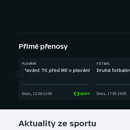
Curling
Dostihy
Florbal
Futsal
Přímé přenosy
Golf
PLAVÁNÍ
FOTBAL
Plavání: TK před ME v plavání
Druhá fotbalov
Gymnastika
Dnes
,
12:30
-
13:00
Dnes
,
17:35
-
19:55
Aktuality ze sportu