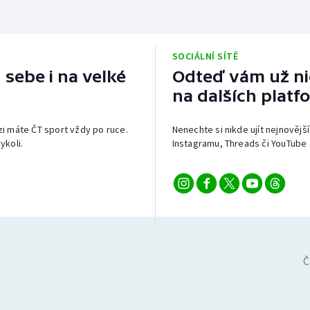
SOCIÁLNÍ SÍTĚ
 sebe i na velké
Odteď vám už nic
na dalších platf
izi máte ČT sport vždy po ruce.
Nenechte si nikde ujít nejnovější
ykoli.
Instagramu, Threads či YouTube 
Č