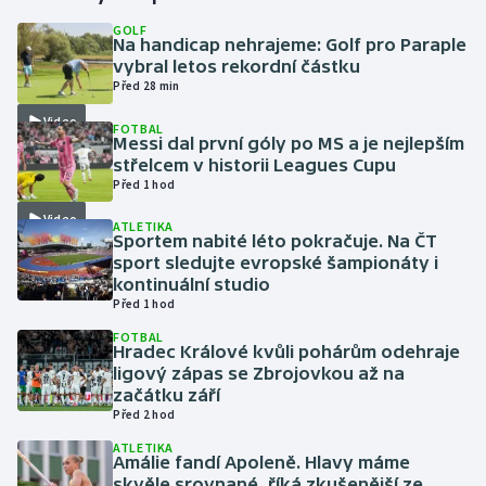
GOLF
Na handicap nehrajeme: Golf pro Paraple
Gymnastika
vybral letos rekordní částku
Před 28 min
Házená
Video
FOTBAL
Messi dal první góly po MS a je nejlepším
Jezdectví
střelcem v historii Leagues Cupu
Před 1 hod
Judo
Video
ATLETIKA
Sportem nabité léto pokračuje. Na ČT
Krasobruslení
sport sledujte evropské šampionáty i
kontinuální studio
Před 1 hod
Lezení
FOTBAL
Hradec Králové kvůli pohárům odehraje
Lyže a snowboard
ligový zápas se Zbrojovkou až na
začátku září
Moderní pětiboj
Před 2 hod
ATLETIKA
Amálie fandí Apoleně. Hlavy máme
Motorsport
skvěle srovnané, říká zkušenější ze