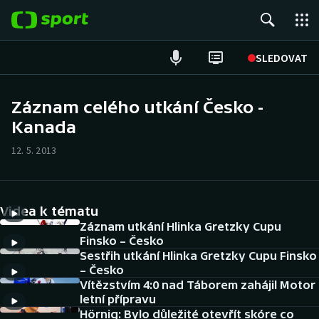
POPULÁRNÍ
SLEDOVAT
Fotbal
Záznam celého utkání Česko -
Kanada
Hokej
12. 5. 2013
Tenis
Atletika
Videa k tématu
Cyklistika
Záznam utkání Hlinka Gretzky Cupu
Finsko – Česko
Sestřih utkání Hlinka Gretzky Cupu Finsko
DALŠÍ SPORTY
– Česko
Vítězstvím 4:0 nad Táborem zahájil Motor
Americký fotbal
NEPŘEHLÉDNĚTE
letní přípravu
Hörnig: Bylo důležité otevřít skóre co