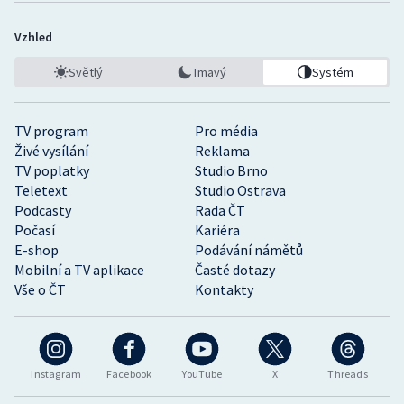
Vzhled
Světlý
Tmavý
Systém
TV program
Pro média
Živé vysílání
Reklama
TV poplatky
Studio Brno
Teletext
Studio Ostrava
Podcasty
Rada ČT
Počasí
Kariéra
E-shop
Podávání námětů
Mobilní a TV aplikace
Časté dotazy
Vše o ČT
Kontakty
Instagram
Facebook
YouTube
X
Threads