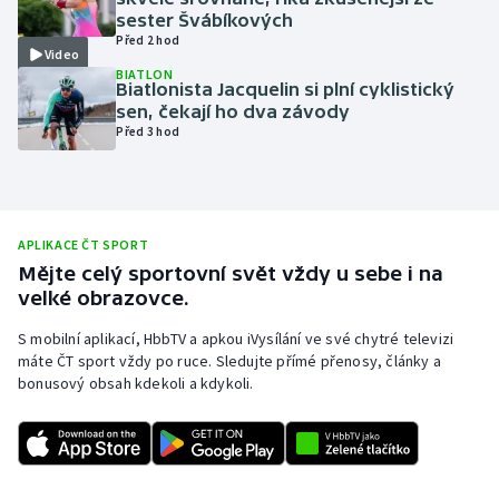
sester Švábíkových
Olympijské hry
Před 2 hod
Video
BIATLON
Parasport
Biatlonista Jacquelin si plní cyklistický
sen, čekají ho dva závody
Před 3 hod
Plavání
Plážový volejbal
Ragby
APLIKACE ČT SPORT
Mějte celý sportovní svět vždy u sebe i na
velké obrazovce.
Rychlobruslení
S mobilní aplikací, HbbTV a apkou iVysílání ve své chytré televizi
Rychlostní kanoistika
máte ČT sport vždy po ruce. Sledujte přímé přenosy, články a
bonusový obsah kdekoli a kdykoli.
Short track
Sportovní střelba