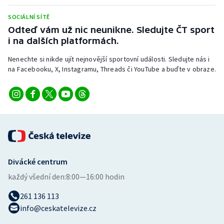
Stolní tenis
SOCIÁLNÍ SÍTĚ
Odteď vám už nic neunikne. Sledujte ČT sport
Triatlon
i na dalších platformách.
Veslování
Nenechte si nikde ujít nejnovější sportovní události. Sledujte nás i
na Facebooku, X, Instagramu, Threads či YouTube a buďte v obraze.
Vodní slalom
Volejbal
Ostatní
Divácké centrum
každý všední den:
8:00—16:00 hodin
261 136 113
info@ceskatelevize.cz