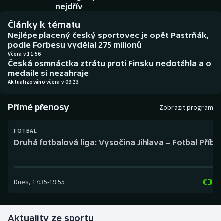
Baseball a softbal
Soutěže
nejdřív
Články k tématu
Basketbal
Historické návraty
Nejlépe placený český sportovec je opět Pastrňák,
podle Forbesu vydělal 275 milionů
Biatlon
Aplikace ČT sport
Včera v 11:56
Česká osmnáctka ztrátu proti Finsku nedotáhla a o
medaile si nezahraje
Boby a skeleton
AZ kvíz
Aktualizováno včera v 09:23
Box
Přímé přenosy
Zobrazit program
Curling
FOTBAL
Druhá fotbalová liga: Vysočina Jihlava – Fotbal Příb
Dostihy
Florbal
Dnes
,
17:35
-
19:55
Futsal
Aktuality ze sportu
Golf