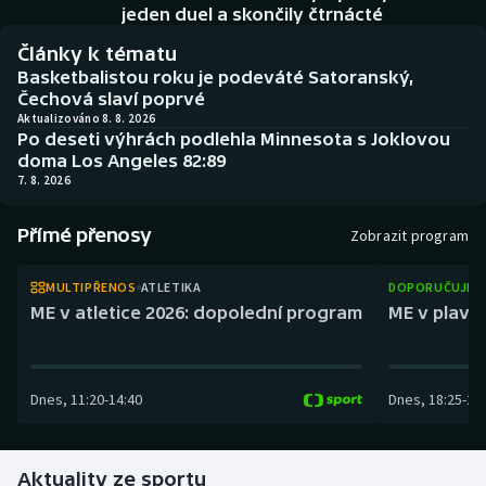
Baseball a softbal
Soutěže
jeden duel a skončily čtrnácté
Články k tématu
Basketbal
Historické návraty
Basketbalistou roku je podeváté Satoranský,
Čechová slaví poprvé
Biatlon
Aplikace ČT sport
Aktualizováno 8. 8. 2026
Po deseti výhrách podlehla Minnesota s Joklovou
doma Los Angeles 82:89
Boby a skeleton
AZ kvíz
7. 8. 2026
Box
Přímé přenosy
Zobrazit program
Curling
MULTIPŘENOS
ATLETIKA
DOPORUČUJEM
ME v atletice 2026: dopolední program
ME v plaván
Dostihy
Florbal
Dnes
,
11:20
-
14:40
Dnes
,
18:25
-
21
Futsal
Aktuality ze sportu
Golf