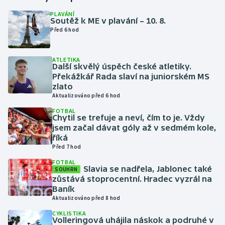
PLAVÁNÍ
Soutěž k ME v plavání – 10. 8.
Gymnastika
Před 6 hod
Házená
ATLETIKA
Další skvělý úspěch české atletiky.
Jezdectví
Překážkář Rada slaví na juniorském MS
zlato
Judo
Aktualizováno před 6 hod
FOTBAL
Chytil se trefuje a neví, čím to je. Vždy
Krasobruslení
jsem začal dávat góly až v sedmém kole,
říká
Lezení
Před 7 hod
FOTBAL
Lyže a snowboard
Slavia se nadřela, Jablonec také
SOUHRN
zůstává stoprocentní. Hradec vyzrál na
Baník
Moderní pětiboj
Aktualizováno před 8 hod
CYKLISTIKA
Motorsport
Volleringová uhájila náskok a podruhé v