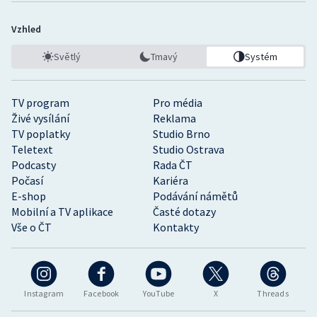
Vzhled
Světlý
Tmavý
Systém
TV program
Pro média
Živé vysílání
Reklama
TV poplatky
Studio Brno
Teletext
Studio Ostrava
Podcasty
Rada ČT
Počasí
Kariéra
E-shop
Podávání námětů
Mobilní a TV aplikace
Časté dotazy
Vše o ČT
Kontakty
Instagram
Facebook
YouTube
X
Threads