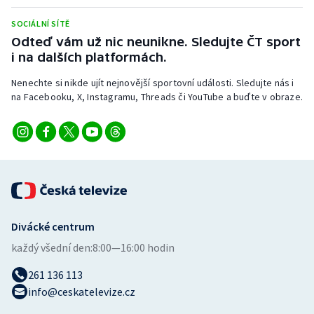
Stolní tenis
SOCIÁLNÍ SÍTĚ
Odteď vám už nic neunikne. Sledujte ČT sport
Triatlon
i na dalších platformách.
Veslování
Nenechte si nikde ujít nejnovější sportovní události. Sledujte nás i
na Facebooku, X, Instagramu, Threads či YouTube a buďte v obraze.
Vodní slalom
Volejbal
Ostatní
Divácké centrum
každý všední den:
8:00—16:00 hodin
261 136 113
info@ceskatelevize.cz