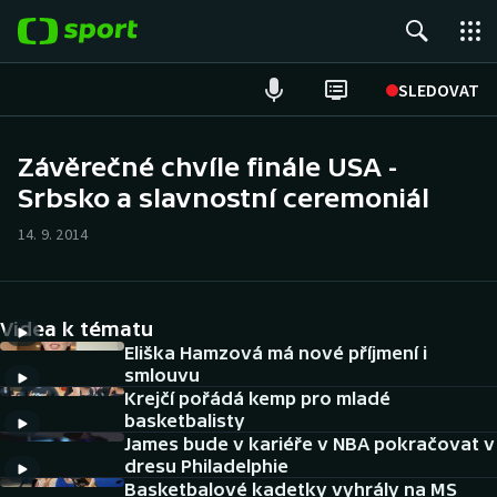
POPULÁRNÍ
SLEDOVAT
Fotbal
Závěrečné chvíle finále USA -
Srbsko a slavnostní ceremoniál
Hokej
14. 9. 2014
Tenis
Atletika
Videa k tématu
Cyklistika
Eliška Hamzová má nové příjmení i
smlouvu
Krejčí pořádá kemp pro mladé
DALŠÍ SPORTY
basketbalisty
James bude v kariéře v NBA pokračovat v
Americký fotbal
NEPŘEHLÉDNĚTE
dresu Philadelphie
Basketbalové kadetky vyhrály na MS