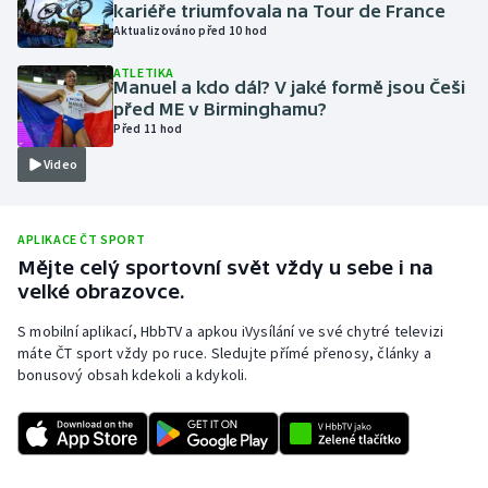
kariéře triumfovala na Tour de France
Olympijské hry
Aktualizováno před 10 hod
ATLETIKA
Parasport
Manuel a kdo dál? V jaké formě jsou Češi
před ME v Birminghamu?
Před 11 hod
Plavání
Video
Plážový volejbal
Ragby
APLIKACE ČT SPORT
Mějte celý sportovní svět vždy u sebe i na
velké obrazovce.
Rychlobruslení
S mobilní aplikací, HbbTV a apkou iVysílání ve své chytré televizi
Rychlostní kanoistika
máte ČT sport vždy po ruce. Sledujte přímé přenosy, články a
bonusový obsah kdekoli a kdykoli.
Short track
Sportovní střelba