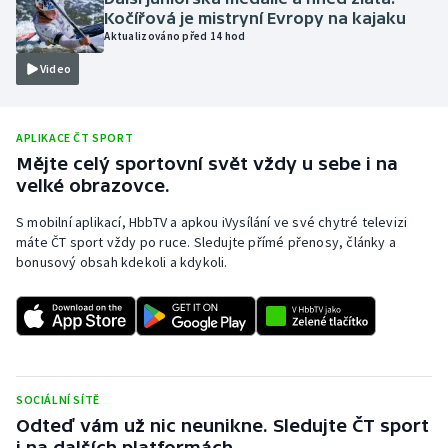
Kočířová je mistryní Evropy na kajaku
Olympijské hry
Aktualizováno před 14 hod
Video
Parasport
Plavání
APLIKACE ČT SPORT
Mějte celý sportovní svět vždy u sebe i na
Plážový volejbal
velké obrazovce.
Ragby
S mobilní aplikací, HbbTV a apkou iVysílání ve své chytré televizi
máte ČT sport vždy po ruce. Sledujte přímé přenosy, články a
bonusový obsah kdekoli a kdykoli.
Rychlobruslení
Rychlostní kanoistika
Short track
SOCIÁLNÍ SÍTĚ
Sportovní střelba
Odteď vám už nic neunikne. Sledujte ČT sport
i na dalších platformách.