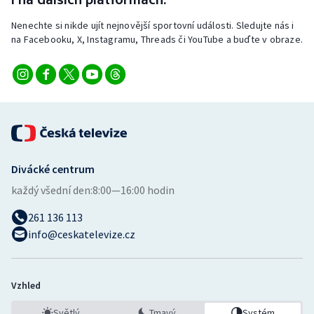
Stolní tenis
Nenechte si nikde ujít nejnovější sportovní události. Sledujte nás i
na Facebooku, X, Instagramu, Threads či YouTube a buďte v obraze.
Triatlon
Veslování
Vodní slalom
Volejbal
Divácké centrum
Ostatní
každý všední den:
8:00—16:00 hodin
261 136 113
info@ceskatelevize.cz
Vzhled
Světlý
Tmavý
Systém