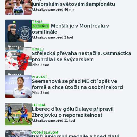
juniorském světovém šampionátu
Aktualizováno před 46 min
Gymnastika
TENIS
Menšík je v Montrealu v
SESTŘIH
Házená
osmifinále
Aktualizováno před 2 hod
Jezdectví
Video
HOKEJ
Střelecká převaha nestačila. Osmnáctka
Judo
prohrála i se Švýcarskem
Před 2 hod
Krasobruslení
Video
PLAVÁNÍ
Seemanová se před ME cítí zpět ve
Lezení
formě a chce útočit na osobní rekord
Před 5 hod
Lyže a snowboard
FOTBAL
Liberec díky gólu Dulaye připravil
Zbrojovku o neporazitelnost
Moderní pětiboj
Aktualizováno před 11 hod
Motorsport
VODNÍ SLALOM
Další juniorská medaile a hned zlatá.