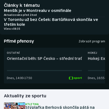
Baseball a softbal
Soutěže
Články k tématu
Menšík je v Montrealu v osmifinále
Basketbal
Historické návraty
Aktualizováno před 2 hod
V Torontu už bez Češek: Bartůňková skončila ve
třetím kole
Biatlon
Aplikace ČT sport
Včera v 08:35
Boby a skeleton
AZ kvíz
Přímé přenosy
Zobrazit program
Box
OSTATNÍ
HOKEJ
Orientační běh: SP Česko – střední trať
Hokej: Exh
Curling
Dostihy
Dnes
,
14:00
-
17:50
Dnes
,
16:55
-
19
Florbal
Aktuality ze sportu
Futsal
ATLETIKA
Stýplařka Berková skončila pátá na
Golf