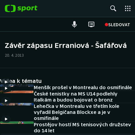
POPULÁRNÍ
SLEDOVAT
Fotbal
Závěr zápasu Erraniová - Šafářová
Hokej
20. 4. 2013
Tenis
Videa k tématu
Atletika
Menšík prošel v Montrealu do osmifinále
České tenistky na MS U14 podlehly
Cyklistika
Italkám a budou bojovat o bronz
Lehečka v Montrealu ve třetím kole
DALŠÍ SPORTY
vyřadil Belgičana Blockxe a je v
osmifinále
Americký fotbal
Prostějov hostí MS tenisových družstev
NEPŘEHLÉDNĚTE
do 14 let