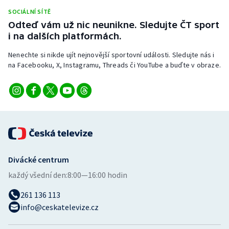
Stolní tenis
SOCIÁLNÍ SÍTĚ
Odteď vám už nic neunikne. Sledujte ČT sport
Triatlon
i na dalších platformách.
Nenechte si nikde ujít nejnovější sportovní události. Sledujte nás i
Veslování
na Facebooku, X, Instagramu, Threads či YouTube a buďte v obraze.
Vodní slalom
Volejbal
Ostatní
Divácké centrum
každý všední den:
8:00—16:00 hodin
261 136 113
info@ceskatelevize.cz