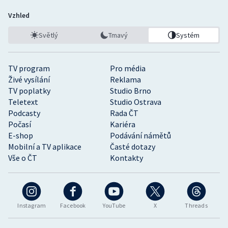
Vzhled
Světlý
Tmavý
Systém
TV program
Pro média
Živé vysílání
Reklama
TV poplatky
Studio Brno
Teletext
Studio Ostrava
Podcasty
Rada ČT
Počasí
Kariéra
E-shop
Podávání námětů
Mobilní a TV aplikace
Časté dotazy
Vše o ČT
Kontakty
Instagram
Facebook
YouTube
X
Threads