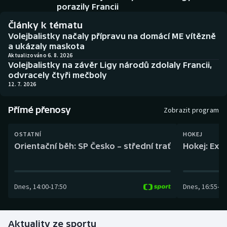
Baseball a softbal
Soutěže
porazily Francii
Články k tématu
Basketbal
Historické návraty
Volejbalistky načaly přípravu na domácí ME vítězně
a ukázaly maskota
Biatlon
Aplikace ČT sport
Aktualizováno 6. 8. 2026
Volejbalistky na závěr Ligy národů zdolaly Francii,
odvracely čtyři mečboly
Boby a skeleton
AZ kvíz
12. 7. 2026
Box
Přímé přenosy
Zobrazit program
Curling
OSTATNÍ
HOKEJ
Orientační běh: SP Česko – střední trať
Hokej: Exh
Dostihy
Florbal
Dnes
,
14:00
-
17:50
Dnes
,
16:55
-
19
Futsal
Aktuality ze sportu
Golf