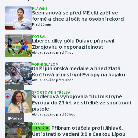
PLAVÁNÍ
Seemanová se před ME cítí zpět ve
Gymnastika
formě a chce útočit na osobní rekord
Před 30 min
Házená
FOTBAL
Liberec díky gólu Dulaye připravil
Jezdectví
Zbrojovku o neporazitelnost
Aktualizováno před 7 hod
Judo
VODNÍ SLALOM
Další juniorská medaile a hned zlatá.
Krasobruslení
Kočířová je mistryní Evropy na kajaku
Aktualizováno před 9 hod
Lezení
Video
SPORTOVNÍ STŘELBA
Šindlerová vybojovala titul mistryně
Lyže a snowboard
Evropy do 23 let ve střelbě ze sportovní
pistole
Aktualizováno před 10 hod
Moderní pětiboj
Video
FOTBAL
Příbram otáčela proti Jihlavě,
SESTŘIH
Motorsport
Ústí ztratilo vedení 3:0 s Českou Lípou