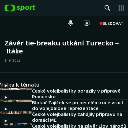
POPULÁRNÍ
SLEDOVAT
Fotbal
Závěr tie-breaku utkání Turecko –
Itálie
Hokej
1. 9. 2023
Tenis
Atletika
Videa k tématu
Cyklistika
České volejbalistky porazily v přípravě
Rumunsko
Blokař Zajíček se po necelém roce vrací
DALŠÍ SPORTY
do volejbalové reprezentace
České volejbalistky zahájily přípravu na
Americký fotbal
NEPŘEHLÉDNĚTE
domácí ME
České volejbalistky na závěr Ligy národů