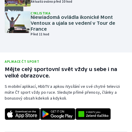
Aktualizováno před 10 hod
Olympijské hry
Video
CYKLISTIKA
Niewiadomá ovládla ikonické Mont
Parasport
Ventoux a ujala se vedení v Tour de
France
Před 11 hod
Plavání
Plážový volejbal
APLIKACE ČT SPORT
Ragby
Mějte celý sportovní svět vždy u sebe i na
velké obrazovce.
Rychlobruslení
S mobilní aplikací, HbbTV a apkou iVysílání ve své chytré televizi
máte ČT sport vždy po ruce. Sledujte přímé přenosy, články a
Rychlostní kanoistika
bonusový obsah kdekoli a kdykoli.
Short track
Sportovní střelba