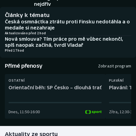
Baseball a softbal
Soutěže
nejdřív
Články k tématu
Basketbal
Historické návraty
Česká osmnáctka ztrátu proti Finsku nedotáhla a o
medaile si nezahraje
Biatlon
Aplikace ČT sport
Aktualizováno před 2 hod
Nová smlouva? Tím práce pro mě vůbec nekončí,
spíš naopak začíná, tvrdí Vladař
Boby a skeleton
AZ kvíz
Před 17 hod
Box
Přímé přenosy
Zobrazit program
Curling
OSTATNÍ
PLAVÁNÍ
Orientační běh: SP Česko – dlouhá trať
Plavání: TK
Dostihy
Florbal
Dnes
,
11:50
-
16:00
Zítra
,
12:30
-
13:
Futsal
Aktuality ze sportu
Golf