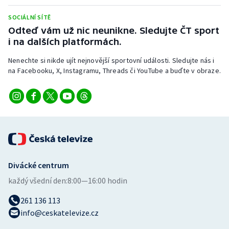
Stolní tenis
SOCIÁLNÍ SÍTĚ
Odteď vám už nic neunikne. Sledujte ČT sport
Triatlon
i na dalších platformách.
Veslování
Nenechte si nikde ujít nejnovější sportovní události. Sledujte nás i
na Facebooku, X, Instagramu, Threads či YouTube a buďte v obraze.
Vodní slalom
Volejbal
Ostatní
Divácké centrum
každý všední den:
8:00—16:00 hodin
261 136 113
info@ceskatelevize.cz