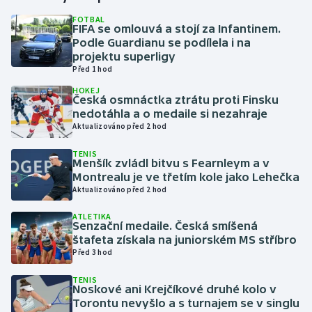
FOTBAL
FIFA se omlouvá a stojí za Infantinem.
Gymnastika
Podle Guardianu se podílela i na
projektu superligy
Házená
Před 1 hod
HOKEJ
Jezdectví
Česká osmnáctka ztrátu proti Finsku
nedotáhla a o medaile si nezahraje
Aktualizováno před 2 hod
Judo
TENIS
Menšík zvládl bitvu s Fearnleym a v
Krasobruslení
Montrealu je ve třetím kole jako Lehečka
Aktualizováno před 2 hod
Lezení
ATLETIKA
Senzační medaile. Česká smíšená
Lyže a snowboard
štafeta získala na juniorském MS stříbro
Před 3 hod
Moderní pětiboj
TENIS
Noskové ani Krejčíkové druhé kolo v
Motorsport
Torontu nevyšlo a s turnajem se v singlu