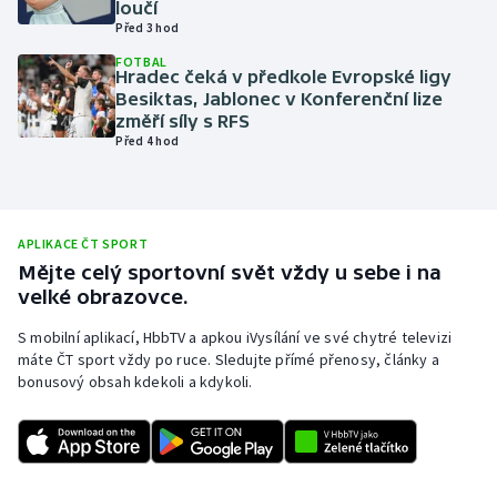
loučí
Před 3 hod
Olympijské hry
FOTBAL
Hradec čeká v předkole Evropské ligy
Parasport
Besiktas, Jablonec v Konferenční lize
změří síly s RFS
Plavání
Před 4 hod
Plážový volejbal
Ragby
APLIKACE ČT SPORT
Mějte celý sportovní svět vždy u sebe i na
velké obrazovce.
Rychlobruslení
S mobilní aplikací, HbbTV a apkou iVysílání ve své chytré televizi
Rychlostní kanoistika
máte ČT sport vždy po ruce. Sledujte přímé přenosy, články a
bonusový obsah kdekoli a kdykoli.
Short track
Sportovní střelba