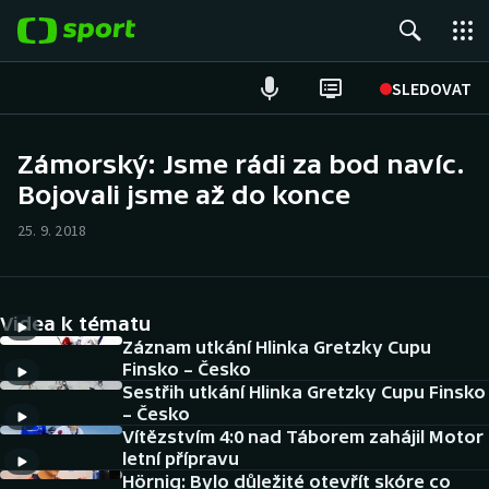
POPULÁRNÍ
SLEDOVAT
Fotbal
Zámorský: Jsme rádi za bod navíc.
Bojovali jsme až do konce
Hokej
25. 9. 2018
Tenis
Atletika
Videa k tématu
Cyklistika
Záznam utkání Hlinka Gretzky Cupu
Finsko – Česko
Sestřih utkání Hlinka Gretzky Cupu Finsko
DALŠÍ SPORTY
– Česko
Vítězstvím 4:0 nad Táborem zahájil Motor
Americký fotbal
NEPŘEHLÉDNĚTE
letní přípravu
Hörnig: Bylo důležité otevřít skóre co