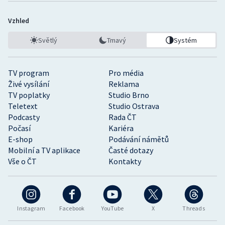
Vzhled
Světlý
Tmavý
Systém
TV program
Pro média
Živé vysílání
Reklama
TV poplatky
Studio Brno
Teletext
Studio Ostrava
Podcasty
Rada ČT
Počasí
Kariéra
E-shop
Podávání námětů
Mobilní a TV aplikace
Časté dotazy
Vše o ČT
Kontakty
Instagram
Facebook
YouTube
X
Threads