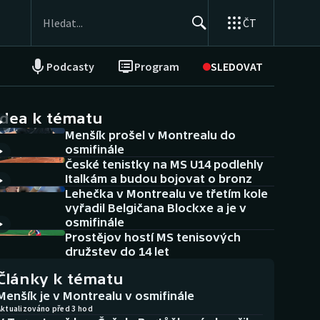
ČT
Podcasty
Program
SLEDOVAT
NEPŘEHLÉDNĚTE
Soutěže
idea k tématu
Menšík prošel v Montrealu do
Historické návraty
osmifinále
České tenistky na MS U14 podlehly
Aplikace ČT sport
Italkám a budou bojovat o bronz
Lehečka v Montrealu ve třetím kole
AZ kvíz
vyřadil Belgičana Blockxe a je v
osmifinále
Prostějov hostí MS tenisových
družstev do 14 let
Články k tématu
Menšík je v Montrealu v osmifinále
Aktualizováno před 3 hod