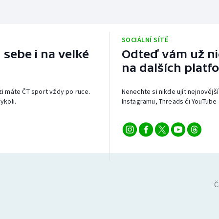
SOCIÁLNÍ SÍTĚ
 sebe i na velké
Odteď vám už nic
na dalších platf
izi máte ČT sport vždy po ruce.
Nenechte si nikde ujít nejnovější
ykoli.
Instagramu, Threads či YouTube 
Č