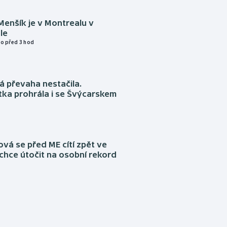
Menšík je v Montrealu v
le
o před 3 hod
á převaha nestačila.
ka prohrála i se Švýcarskem
á se před ME cítí zpět ve
chce útočit na osobní rekord