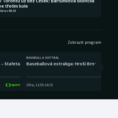
V Torontu už bez Češek: Bartůňková skončila
ve třetím kole
čera v 08:35
Zobrazit program
BASEBALL A SOFTBAL
 – štafeta
Baseballová extraliga: Hroši Brno – Eagles
Zítra
,
12:55
-
16:15