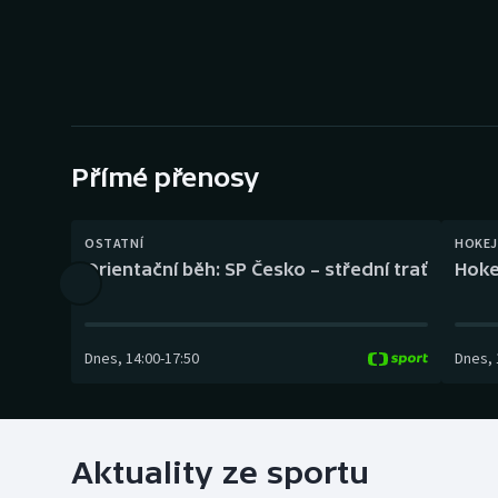
Curling
Dostihy
Florbal
Futsal
Přímé přenosy
Golf
OSTATNÍ
HOKEJ
Orientační běh: SP Česko – střední trať
Hoke
Gymnastika
Dnes
,
14:00
-
17:50
Dnes
,
Aktuality ze sportu