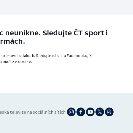
 neunikne. Sledujte ČT sport i
ormách.
 sportovní události. Sledujte nás i na Facebooku, X,
a buďte v obraze.
eská televize na sociálních sítích: