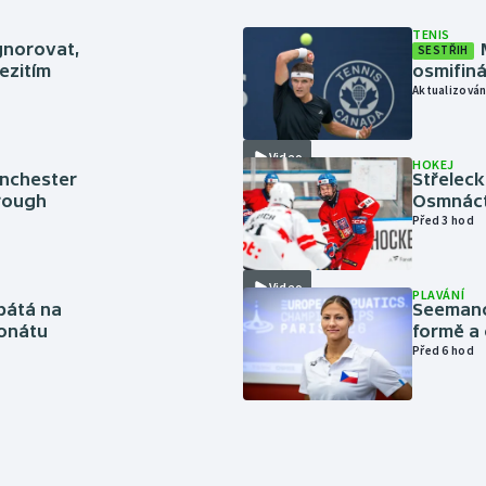
TENIS
gnorovat,
SESTŘIH
ezitím
osmifiná
Aktualizován
Video
HOKEJ
anchester
Střeleck
brough
Osmnáct
Před 3 hod
Video
PLAVÁNÍ
pátá na
Seemanov
onátu
formě a 
Před 6 hod