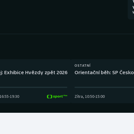
Moderní pětiboj
Triatlon
V
Motorsport
Veslování
Olympijské hry
Vodní slalom
Parasport
Volejbal
Plavání
Ostatní
OSTATNÍ
j: Exhibice Hvězdy zpět 2026
Orientační běh: SP Česko
Plážový volejbal
16:55
-
19:30
Zítra
,
10:50
-
15:00