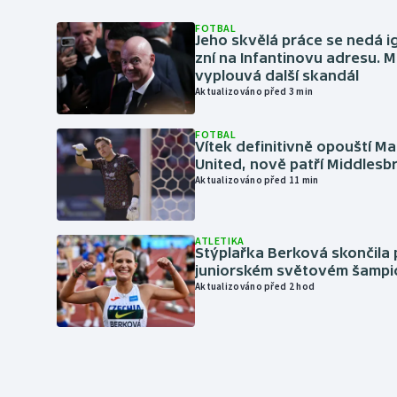
FOTBAL
Jeho skvělá práce se nedá i
zní na Infantinovu adresu. M
vyplouvá další skandál
Aktualizováno před 3 min
FOTBAL
Vítek definitivně opouští M
United, nově patří Middles
Aktualizováno před 11 min
ATLETIKA
Stýplařka Berková skončila 
juniorském světovém šampi
Aktualizováno před 2 hod