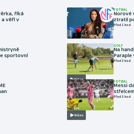
FOTBAL
ěrka, říká
Norové v
a věří v
ztratil 
Před 1 hod
GOLF
mistryně
Na handi
ze sportovní
Paraple 
Před 3 hod
Video
FOTBAL
 ME
Messi da
man
střelcem
Před 3 hod
Video