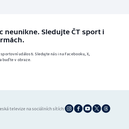
 neunikne. Sledujte ČT sport i
ormách.
 sportovní události. Sledujte nás i na Facebooku, X,
a buďte v obraze.
eská televize na sociálních sítích: