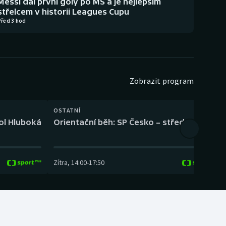
Messi dal první góly po MS a je nejlepším
střelcem v historii Leagues Cupu
Před 3 hod
Zobrazit program
OSTATNÍ
H
kol Hluboká
Orientační běh: SP Česko – střední trať
H
Zítra
,
14:00
-
17:50
Z