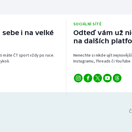
SOCIÁLNÍ SÍTĚ
 sebe i na velké
Odteď vám už nic
na dalších platf
izi máte ČT sport vždy po ruce.
Nenechte si nikde ujít nejnovější
ykoli.
Instagramu, Threads či YouTube 
Č