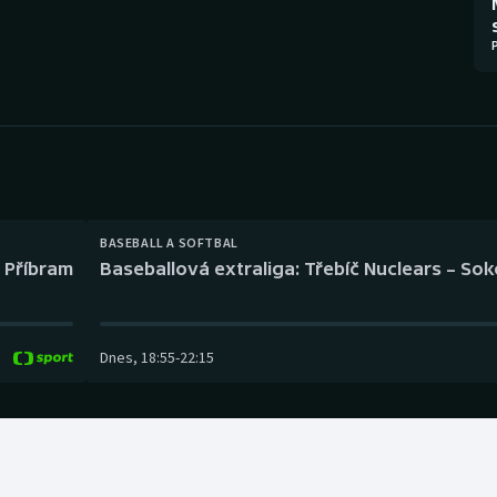
Moderní pětiboj
Triatlon
Motorsport
Veslování
Olympijské hry
Vodní slalom
Parasport
Volejbal
Plavání
Ostatní
BASEBALL A SOFTBAL
l Příbram
Baseballová extraliga: Třebíč Nuclears – So
Plážový volejbal
Dnes
,
18:55
-
22:15