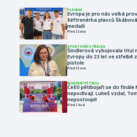
PLAVÁNÍ
Evropa je pro nás velká prov
šéftrenérka plavců Škábová 
medaili
Před 13 min
SPORTOVNÍ STŘELBA
Šindlerová vybojovala titul 
Evropy do 23 let ve střelbě 
pistole
Před 55 min
MODERNÍ PĚTIBOJ
Čeští pětibojaři se do finále
nepodívají. Lukeš vzdal, To
nepostoupil
Před 1 hod