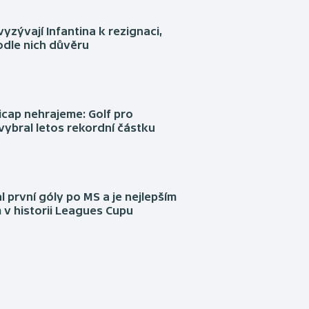
yzývají Infantina k rezignaci,
podle nich důvěru
cap nehrajeme: Golf pro
vybral letos rekordní částku
l první góly po MS a je nejlepším
 v historii Leagues Cupu