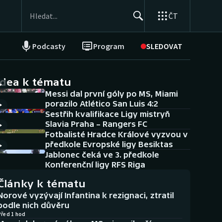
ČT
Podcasty
Program
SLEDOVAT
NEPŘEHLÉDNĚTE
Soutěže
idea k tématu
Messi dal první góly po MS, Miami
Historické návraty
porazilo Atlético San Luis 4:2
Sestřih kvalifikace Ligy mistryň
Aplikace ČT sport
Slavia Praha – Rangers FC
Fotbalisté Hradce Králové vyzvou v
AZ kvíz
předkole Evropské ligy Besiktas
Jablonec čeká ve 3. předkole
Konferenční ligy RFS Riga
Články k tématu
Norové vyzývají Infantina k rezignaci, ztratil
podle nich důvěru
Před 1 hod