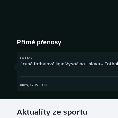
Curling
Dostihy
Florbal
Futsal
Přímé přenosy
Golf
FOTBAL
Druhá fotbalová liga: Vysočina Jihlava – Fotba
Gymnastika
Dnes
,
17:35
-
19:55
Aktuality ze sportu