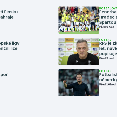
FOTBALOVÁ
ti Finsku
Fenerbah
zahraje
Hradec a
Spartou
Před 9 hod
FOTBAL
pské ligy
RFS je z
nční lize
let, nav
popisuje
Před 9 hod
FOTBAL
spor
Fotbali
německý
Před 10 hod