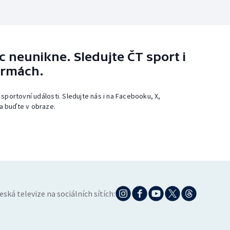
 neunikne. Sledujte ČT sport i
ormách.
 sportovní události. Sledujte nás i na Facebooku, X,
a buďte v obraze.
eská televize na sociálních sítích: