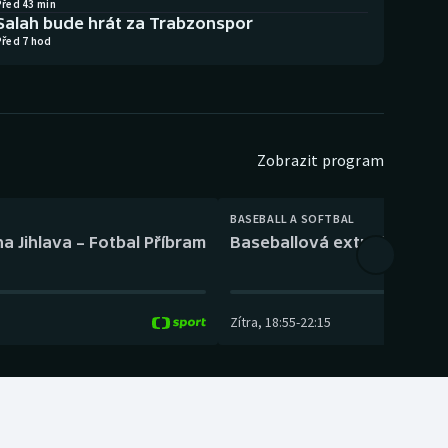
Před 43 min
Salah bude hrát za Trabzonspor
Před 7 hod
Zobrazit program
BASEBALL A SOFTBAL
a Jihlava – Fotbal Příbram
Baseballová extraliga: Tře
Zítra
,
18:55
-
22:15