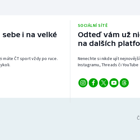
SOCIÁLNÍ SÍTĚ
 sebe i na velké
Odteď vám už nic
na dalších platf
izi máte ČT sport vždy po ruce.
Nenechte si nikde ujít nejnovější
ykoli.
Instagramu, Threads či YouTube 
Č