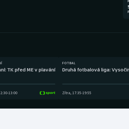
Moderní pětiboj
Triatlon
Motorsport
Veslování
Olympijské hry
Vodní slalom
Parasport
Volejbal
Plavání
Ostatní
NÍ
FOTBAL
ní: TK před ME v plavání
Druhá fotbalová liga: Vysočin
Plážový volejbal
12:30
-
13:00
Zítra
,
17:35
-
19:55