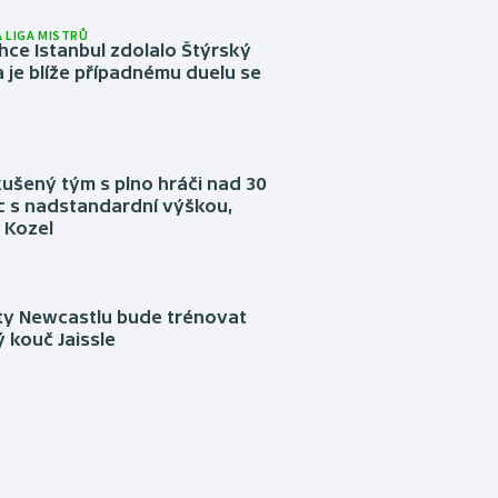
 LIGA MISTRŮ
ce Istanbul zdolalo Štýrský
 je blíže případnému duelu se
kušený tým s plno hráči nad 30
íc s nadstandardní výškou,
 Kozel
sty Newcastlu bude trénovat
 kouč Jaissle