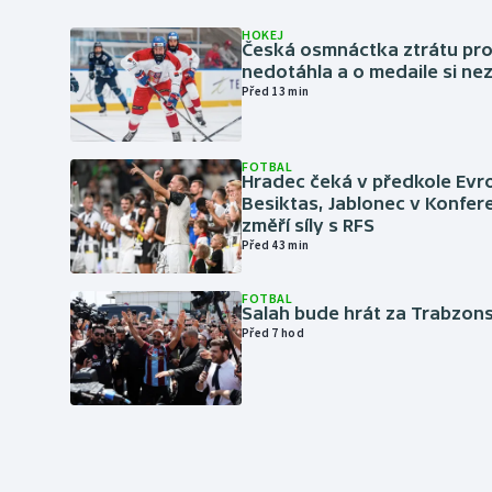
HOKEJ
Česká osmnáctka ztrátu pro
nedotáhla a o medaile si ne
Před 13 min
FOTBAL
Hradec čeká v předkole Evro
Besiktas, Jablonec v Konfere
změří síly s RFS
Před 43 min
FOTBAL
Salah bude hrát za Trabzon
Před 7 hod