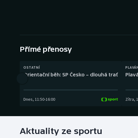
Curling
Dostihy
Florbal
Futsal
Přímé přenosy
Golf
OSTATNÍ
PLAVÁ
Orientační běh: SP Česko – dlouhá trať
Plavá
Gymnastika
Dnes
,
11:50
-
16:00
Zítra
,
Aktuality ze sportu