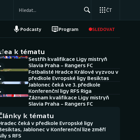
ČT
Podcasty
Program
SLEDOVAT
NEPŘEHLÉDNĚTE
Soutěže
idea k tématu
Sestřih kvalifikace Ligy mistryň
Historické návraty
Slavia Praha – Rangers FC
Fotbalisté Hradce Králové vyzvou v
Aplikace ČT sport
předkole Evropské ligy Besiktas
Jablonec čeká ve 3. předkole
AZ kvíz
Konferenční ligy RFS Riga
Záznam kvalifikace Ligy mistryň
Slavia Praha – Rangers FC
Články k tématu
Hradec čeká v předkole Evropské ligy
Besiktas, Jablonec v Konferenční lize změří
síly s RFS