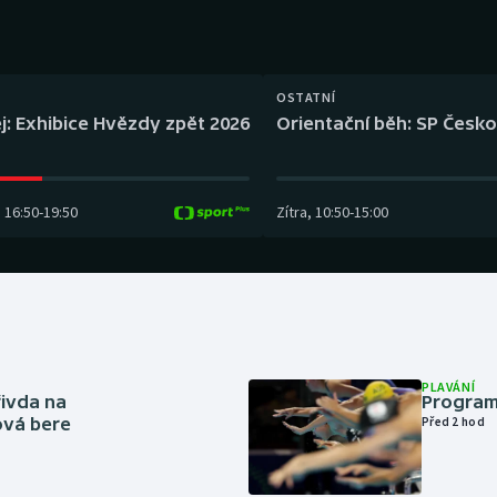
Moderní pětiboj
Triatlon
Motorsport
Veslování
OSTATNÍ
Olympijské hry
Vodní slalom
j: Exhibice Hvězdy zpět 2026
Orientační běh: SP Česko
Parasport
Volejbal
16:50
-
19:50
Zítra
,
10:50
-
15:00
Plavání
Ostatní
Plážový volejbal
PLAVÁNÍ
řivda na
Program
hová bere
Před 2 hod