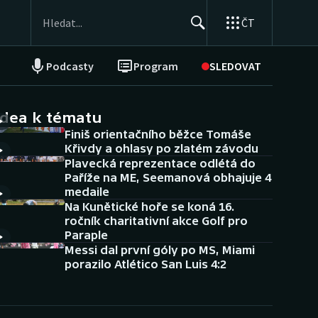
ČT
Podcasty
Program
SLEDOVAT
NEPŘEHLÉDNĚTE
Soutěže
idea k tématu
Finiš orientačního běžce Tomáše
Historické návraty
Křivdy a ohlasy po zlatém závodu
Plavecká reprezentace odlétá do
Aplikace ČT sport
Paříže na ME, Seemanová obhajuje 4
medaile
AZ kvíz
Na Kunětické hoře se koná 16.
ročník charitativní akce Golf pro
Paraple
Messi dal první góly po MS, Miami
porazilo Atlético San Luis 4:2