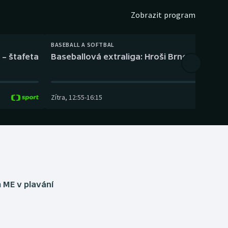
Zobrazit program
BASEBALL A SOFTBAL
 – štafeta
Baseballová extraliga: Hroši Brno – Eagles
Zítra
,
12:55
-
16:15
 ME v plavání