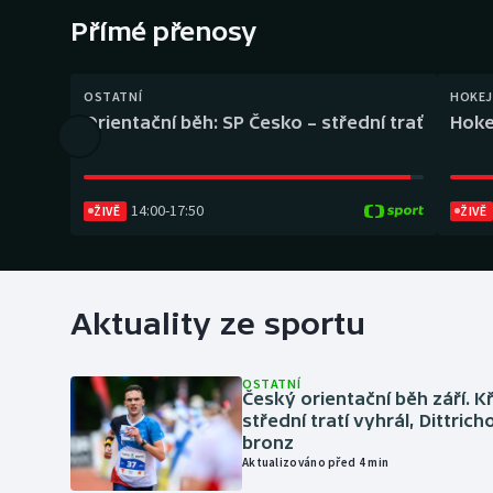
Curling
Přímé přenosy
Dostihy
OSTATNÍ
HOKEJ
Florbal
Orientační běh: SP Česko – střední trať
Hoke
Futsal
14:00
-
17:50
ŽIVĚ
ŽIVĚ
Golf
Gymnastika
Aktuality ze sportu
OSTATNÍ
Český orientační běh září. K
střední tratí vyhrál, Dittric
bronz
Aktualizováno před 4 min