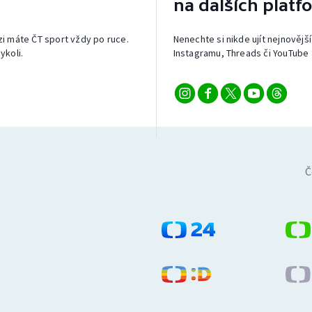
na dalších platf
izi máte ČT sport vždy po ruce.
Nenechte si nikde ujít nejnovější
ykoli.
Instagramu, Threads či YouTube 
Č