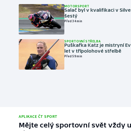
MOTORSPORT
Salač byl v kvalifikaci v Silv
šestý
Před 34 min
SPORTOVNÍ STŘELBA
Puškařka Katz je mistryní E
let v třípolohové střelbě
Před 59 min
APLIKACE ČT SPORT
Mějte celý sportovní svět vždy u