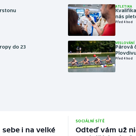
ATLETIKA
erstonu
Kvalifika
nás plet
Před 4 hod
VESLOVÁNÍ
vropy do 23
Párová č
Plovdivu
Před 4 hod
SOCIÁLNÍ SÍTĚ
 sebe i na velké
Odteď vám už nic