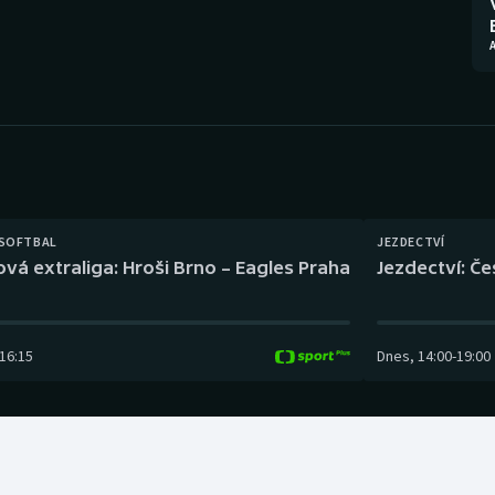
Moderní pětiboj
Triatlon
Motorsport
Veslování
Olympijské hry
Vodní slalom
Parasport
Volejbal
Plavání
Ostatní
 SOFTBAL
JEZDECTVÍ
ová extraliga: Hroši Brno – Eagles Praha
Jezdectví: Č
Plážový volejbal
16:15
Dnes
,
14:00
-
19:00