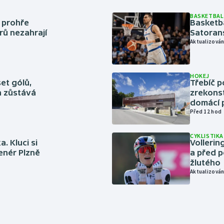
BASKETBAL
í prohře
Basketb
rů nezahrají
Satoran
Aktualizován
HOKEJ
set gólů,
Třebíč p
ín zůstává
zrekons
domácí p
Před 12 hod
CYKLISTIKA
. Kluci si
Volleri
renér Plzně
a před p
žlutého
Aktualizován