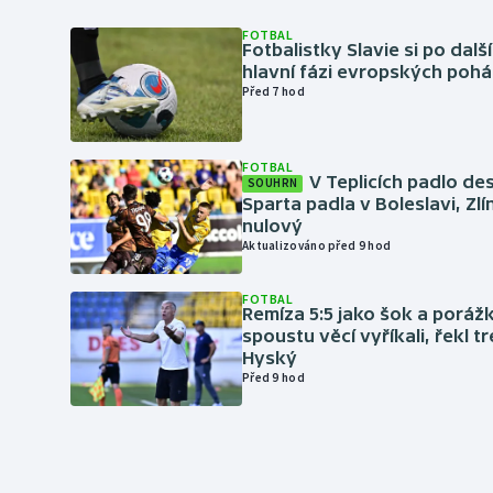
FOTBAL
Fotbalistky Slavie si po dalš
hlavní fázi evropských pohá
Před 7 hod
FOTBAL
V Teplicích padlo de
SOUHRN
Sparta padla v Boleslavi, Zl
nulový
Aktualizováno před 9 hod
FOTBAL
Remíza 5:5 jako šok a porážka
spoustu věcí vyříkali, řekl t
Hyský
Před 9 hod