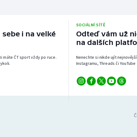
SOCIÁLNÍ SÍTĚ
 sebe i na velké
Odteď vám už nic
na dalších platf
izi máte ČT sport vždy po ruce.
Nenechte si nikde ujít nejnovější
ykoli.
Instagramu, Threads či YouTube 
Č