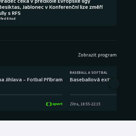
Hradec čeká v předkole Evropské ligy
Besiktas, Jablonec v Konferenční lize změří
síly s RFS
Před 6 hod
Zobrazit program
BASEBALL A SOFTBAL
a Jihlava – Fotbal Příbram
Baseballová extraliga: Tře
Zítra
,
18:55
-
22:15