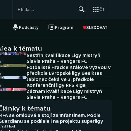
ČT
Podcasty
Program
SLEDOVAT
NEPŘEHLÉDNĚTE
Soutěže
idea k tématu
Sestřih kvalifikace Ligy mistryň
Historické návraty
Slavia Praha – Rangers FC
Fotbalisté Hradce Králové vyzvou v
Aplikace ČT sport
předkole Evropské ligy Besiktas
Jablonec čeká ve 3. předkole
AZ kvíz
Konferenční ligy RFS Riga
Záznam kvalifikace Ligy mistryň
Slavia Praha – Rangers FC
Články k tématu
FIFA se omlouvá a stojí za Infantinem. Podle
Guardianu se podílela i na projektu superligy
Před 3 hod