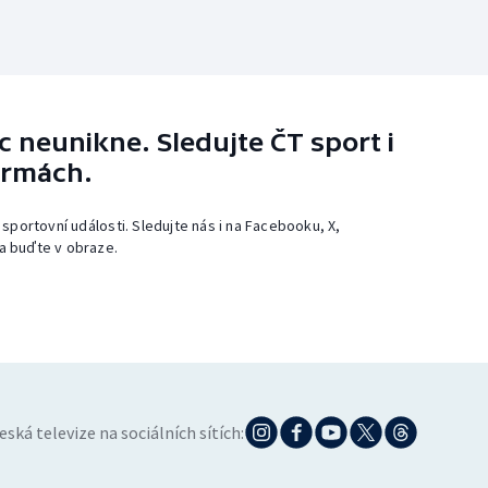
 neunikne. Sledujte ČT sport i
ormách.
 sportovní události. Sledujte nás i na Facebooku, X,
a buďte v obraze.
eská televize na sociálních sítích: