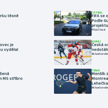
FOTBAL
rku těsně
FIFA se 
Podle Gu
projektu
Před 3 hod
HOKEJ
ovec je
Česká os
u vydělal
nedotáhl
Aktualizován
TENIS
íšená
Menšík z
m MS stříbro
Montreal
Lehečka
Aktualizován