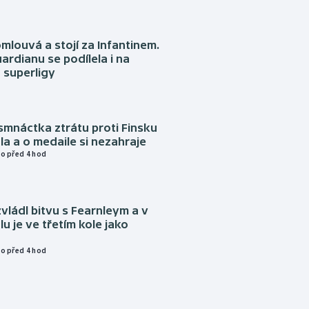
omlouvá a stojí za Infantinem.
ardianu se podílela i na
 superligy
mnáctka ztrátu proti Finsku
a a o medaile si nezahraje
o před 4 hod
vládl bitvu s Fearnleym a v
u je ve třetím kole jako
o před 4 hod