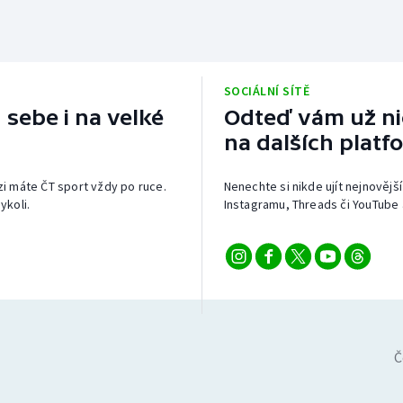
SOCIÁLNÍ SÍTĚ
 sebe i na velké
Odteď vám už nic
na dalších platf
izi máte ČT sport vždy po ruce.
Nenechte si nikde ujít nejnovější
ykoli.
Instagramu, Threads či YouTube 
Č