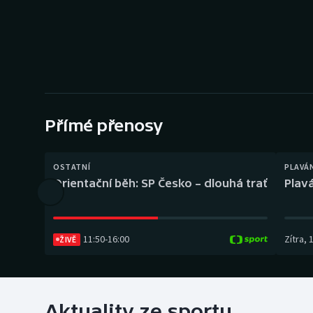
Curling
Dostihy
Florbal
Futsal
Přímé přenosy
Golf
OSTATNÍ
PLAVÁ
Gymnastika
Orientační běh: SP Česko – dlouhá trať
Plavá
11:50
-
16:00
Zítra
,
ŽIVĚ
Aktuality ze sportu