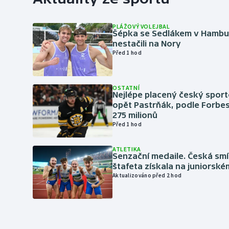
PLÁŽOVÝ VOLEJBAL
Šépka se Sedlákem v Hambu
nestačili na Nory
Před 1 hod
OSTATNÍ
Nejlépe placený český sport
opět Pastrňák, podle Forbes
275 milionů
Před 1 hod
ATLETIKA
Senzační medaile. Česká sm
štafeta získala na juniorské
Aktualizováno před 2 hod