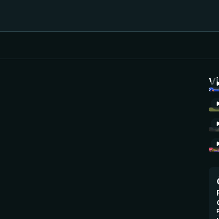
Házená
Ragby
V
Jezdectví
Rychlobruslení
Rychlostní
Judo
kanoistika
Krasobruslení
Short track
Lezení
Sportovní střelba
Lyže a snowboard
Stolní tenis