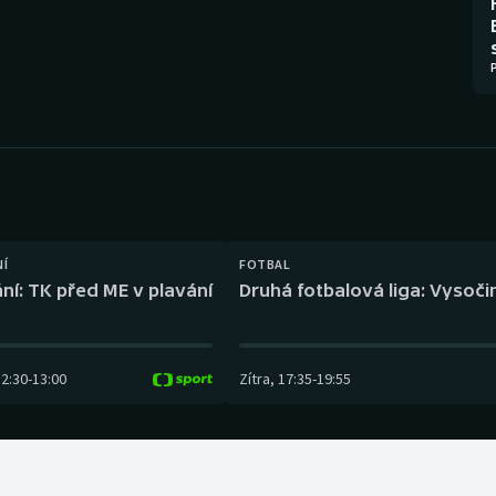
Moderní pětiboj
Triatlon
Motorsport
Veslování
Olympijské hry
Vodní slalom
Parasport
Volejbal
Plavání
Ostatní
NÍ
FOTBAL
Plážový volejbal
ní: TK před ME v plavání
Druhá fotbalová liga: Vysočin
12:30
-
13:00
Zítra
,
17:35
-
19:55