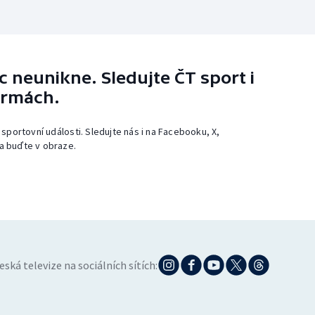
 neunikne. Sledujte ČT sport i
ormách.
 sportovní události. Sledujte nás i na Facebooku, X,
a buďte v obraze.
eská televize na sociálních sítích: