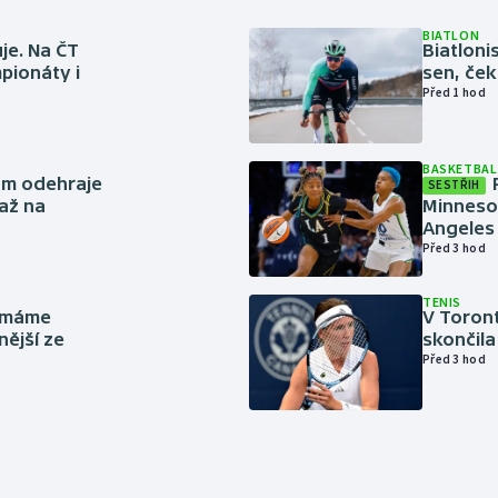
BIATLON
je. Na ČT
Biatlonis
pionáty i
sen, ček
Před 1 hod
BASKETBAL
ům odehraje
SESTŘIH
až na
Minneso
Angeles 
Před 3 hod
TENIS
y máme
V Toron
nější ze
skončila
Před 3 hod