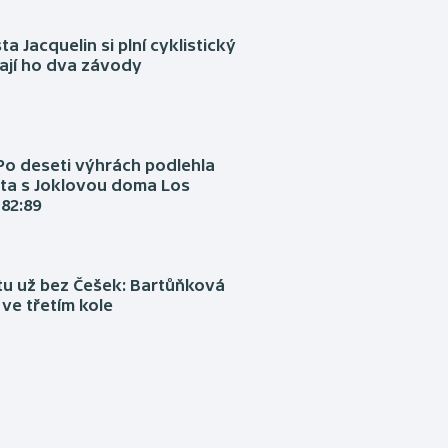
ta Jacquelin si plní cyklistický
ají ho dva závody
Po deseti výhrách podlehla
ta s Joklovou doma Los
82:89
tu už bez Češek: Bartůňková
 ve třetím kole