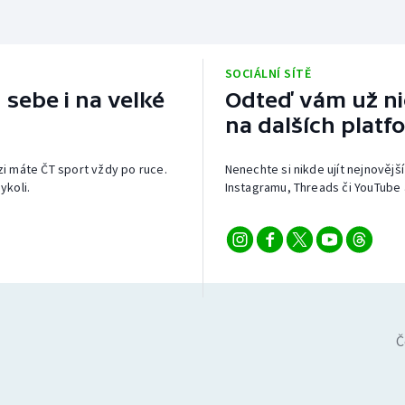
SOCIÁLNÍ SÍTĚ
 sebe i na velké
Odteď vám už nic
na dalších platf
izi máte ČT sport vždy po ruce.
Nenechte si nikde ujít nejnovější
ykoli.
Instagramu, Threads či YouTube 
Č