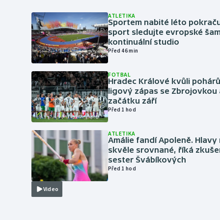
ATLETIKA
Sportem nabité léto pokraču
sport sledujte evropské šam
kontinuální studio
Před 46 min
FOTBAL
Hradec Králové kvůli pohár
ligový zápas se Zbrojovkou 
začátku září
Před 1 hod
ATLETIKA
Amálie fandí Apoleně. Hlav
skvěle srovnané, říká zkuše
sester Švábíkových
Před 1 hod
Video