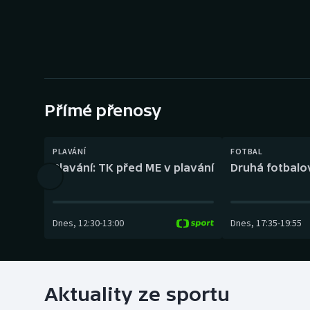
Curling
Dostihy
Florbal
Futsal
Přímé přenosy
Golf
PLAVÁNÍ
FOTBAL
Plavání: TK před ME v plavání
Druhá fotbalov
Gymnastika
Dnes
,
12:30
-
13:00
Dnes
,
17:35
-
19:55
Aktuality ze sportu