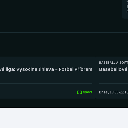
Moderní pětiboj
Triatlon
Motorsport
Veslování
Olympijské hry
Vodní slalom
Parasport
Volejbal
Plavání
Ostatní
BASEBALL A SOF
á liga: Vysočina Jihlava – Fotbal Příbram
Baseballová 
Plážový volejbal
Dnes
,
18:55
-
22:1