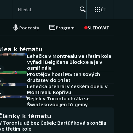
ČT
Podcasty
Program
SLEDOVAT
NEPŘEHLÉDNĚTE
Soutěže
idea k tématu
Lehečka v Montrealu ve třetím kole
Historické návraty
vyřadil Belgičana Blockxe a je v
osmifinále
Aplikace ČT sport
Prostějov hostí MS tenisových
družstev do 14 let
AZ kvíz
Lehečka přehrál v českém duelu v
Montrealu Kopřivu
Bejlek v Torontu uhrála se
Šwiatekovou jen tři gemy
Články k tématu
V Torontu už bez Češek: Bartůňková skončila
ve třetím kole