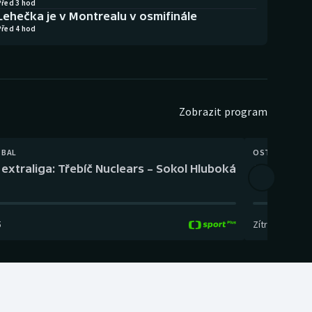
Před 3 hod
Lehečka je v Montrealu v osmifinále
Před 4 hod
Zobrazit program
TBAL
OSTATNÍ
extraliga: Třebíč Nuclears – Sokol Hluboká
Orientační
5
Zítra
,
14:00
-
17