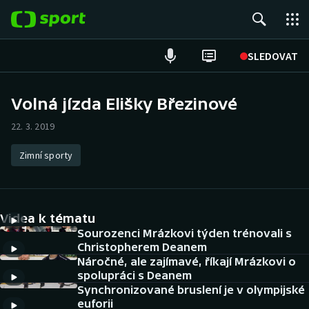
POPULÁRNÍ
SLEDOVAT
Fotbal
Volná jízda Elišky Březinové
Hokej
22. 3. 2019
Tenis
Zimní sporty
Atletika
Videa k tématu
Cyklistika
Sourozenci Mrázkovi týden trénovali s
Christopherem Deanem
DALŠÍ SPORTY
Náročné, ale zajímavé, říkají Mrázkovi o
spolupráci s Deanem
Americký fotbal
NEPŘEHLÉDNĚTE
Synchronizované bruslení je v olympijské
euforii