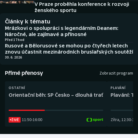
Baseball a softbal
Soutěže
V Praze proběhla konference k rozvoji
ženského sportu
Basketbal
Historické návraty
Články k tématu
Mrázkovi o spolupráci s legendárním Deanem:
Biatlon
Aplikace ČT sport
Náročné, ale zajímavé a přínosné
Před 17 hod
Rusové a Bělorusové se mohou po čtyřech letech
Boby a skeleton
AZ kvíz
znovu účastnit mezinárodních bruslařských soutěží
30. 6. 2026
Box
Přímé přenosy
Zobrazit program
Curling
OSTATNÍ
PLAVÁNÍ
Dostihy
Orientační běh: SP Česko – dlouhá trať
Plavání: TK
Florbal
11:50
-
16:00
Zítra
,
12:30
-
13:
ŽIVĚ
Futsal
Golf