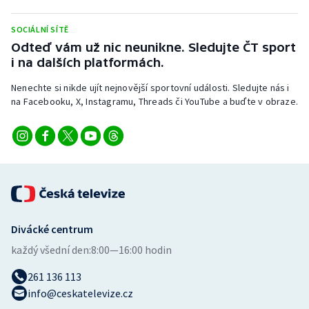
Stolní tenis
SOCIÁLNÍ SÍTĚ
Triatlon
Odteď vám už nic neunikne. Sledujte ČT sport
i na dalších platformách.
Veslování
Nenechte si nikde ujít nejnovější sportovní události. Sledujte nás i
na Facebooku, X, Instagramu, Threads či YouTube a buďte v obraze.
Vodní slalom
Volejbal
Ostatní
Divácké centrum
každý všední den:
8:00—16:00 hodin
261 136 113
info@ceskatelevize.cz