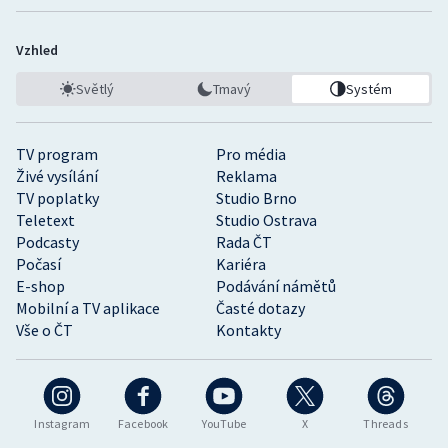
Vzhled
Světlý
Tmavý
Systém
TV program
Pro média
Živé vysílání
Reklama
TV poplatky
Studio Brno
Teletext
Studio Ostrava
Podcasty
Rada ČT
Počasí
Kariéra
E-shop
Podávání námětů
Mobilní a TV aplikace
Časté dotazy
Vše o ČT
Kontakty
Instagram
Facebook
YouTube
X
Threads