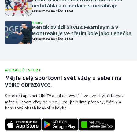
nedotáhla a o medaile si nezahraje
Olympijské hry
Aktualizováno před 4 hod
Parasport
TENIS
Menšík zvládl bitvu s Fearnleym a v
Montrealu je ve třetím kole jako Lehečka
Plavání
Aktualizováno před 4 hod
Plážový volejbal
Ragby
APLIKACE ČT SPORT
Mějte celý sportovní svět vždy u sebe i na
Rychlobruslení
velké obrazovce.
S mobilní aplikací, HbbTV a apkou iVysílání ve své chytré televizi
Rychlostní kanoistika
máte ČT sport vždy po ruce. Sledujte přímé přenosy, články a
bonusový obsah kdekoli a kdykoli.
Short track
Sportovní střelba