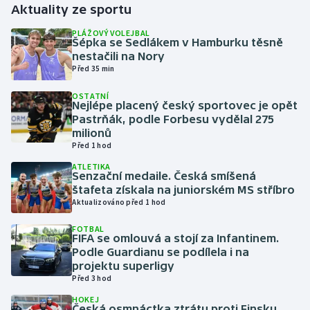
Aktuality ze sportu
Gymnastika
PLÁŽOVÝ VOLEJBAL
Šépka se Sedlákem v Hamburku těsně
nestačili na Nory
Házená
Před 35 min
OSTATNÍ
Jezdectví
Nejlépe placený český sportovec je opět
Pastrňák, podle Forbesu vydělal 275
Judo
milionů
Před 1 hod
Krasobruslení
ATLETIKA
Senzační medaile. Česká smíšená
štafeta získala na juniorském MS stříbro
Lezení
Aktualizováno před 1 hod
FOTBAL
Lyže a snowboard
FIFA se omlouvá a stojí za Infantinem.
Podle Guardianu se podílela i na
Moderní pětiboj
projektu superligy
Před 3 hod
Motorsport
HOKEJ
Česká osmnáctka ztrátu proti Finsku