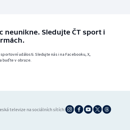
 neunikne. Sledujte ČT sport i
ormách.
 sportovní události. Sledujte nás i na Facebooku, X,
a buďte v obraze.
eská televize na sociálních sítích: