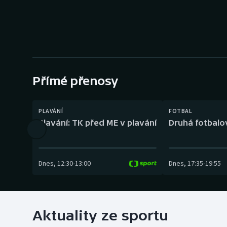
Curling
Dostihy
Florbal
Futsal
Přímé přenosy
Golf
PLAVÁNÍ
FOTBAL
Plavání: TK před ME v plavání
Druhá fotbalov
Gymnastika
Dnes
,
12:30
-
13:00
Dnes
,
17:35
-
19:55
Aktuality ze sportu