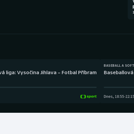
Moderní pětiboj
Triatlon
1
Motorsport
Veslování
Olympijské hry
Vodní slalom
Parasport
Volejbal
Plavání
Ostatní
BASEBALL A SOF
á liga: Vysočina Jihlava – Fotbal Příbram
Baseballová 
Plážový volejbal
Dnes
,
18:55
-
22:1