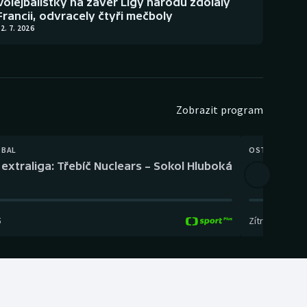
Volejbalistky na závěr Ligy národů zdolaly
Francii, odvracely čtyři mečboly
2. 7. 2026
Zobrazit program
TBAL
OSTATNÍ
extraliga: Třebíč Nuclears – Sokol Hluboká
Orientační
5
Zítra
,
14:00
-
17