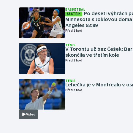
BASKETBAL
Po deseti výhrách p
SESTŘIH
Minnesota s Joklovou doma
Angeles 82:89
Před 1 hod
TENIS
V Torontu už bez Češek: Ba
skončila ve třetím kole
Před 1 hod
TENIS
Lehečka je v Montrealu v os
Před 2 hod
Video