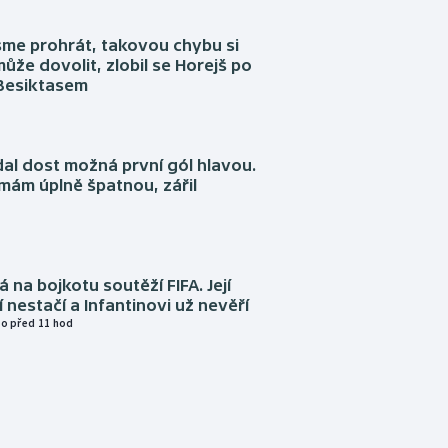
sme prohrát, takovou chybu si
ůže dovolit, zlobil se Horejš po
 Besiktasem
dal dost možná první gól hlavou.
emám úplně špatnou, zářil
á na bojkotu soutěží FIFA. Její
í nestačí a Infantinovi už nevěří
o před 11 hod