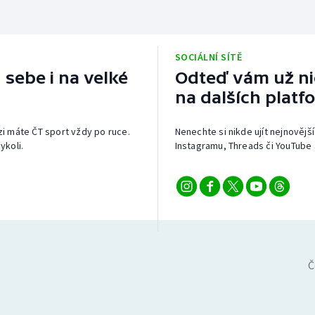
SOCIÁLNÍ SÍTĚ
 sebe i na velké
Odteď vám už nic
na dalších platf
izi máte ČT sport vždy po ruce.
Nenechte si nikde ujít nejnovější
ykoli.
Instagramu, Threads či YouTube 
Č