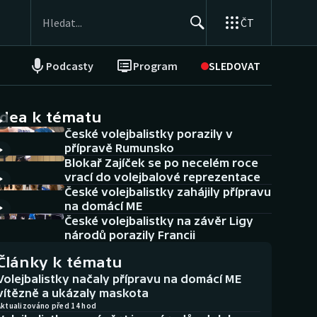
ČT
Podcasty
Program
SLEDOVAT
NEPŘEHLÉDNĚTE
Soutěže
idea k tématu
České volejbalistky porazily v
Historické návraty
přípravě Rumunsko
Blokař Zajíček se po necelém roce
Aplikace ČT sport
vrací do volejbalové reprezentace
České volejbalistky zahájily přípravu
AZ kvíz
na domácí ME
České volejbalistky na závěr Ligy
národů porazily Francii
Články k tématu
Volejbalistky načaly přípravu na domácí ME
vítězně a ukázaly maskota
Aktualizováno před 14 hod