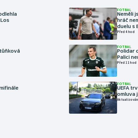
FOTBAL
odlehla
Neměli j
 Los
hráč nem
duelu s
Před 4 hod
FOTBAL
rtůňková
Polidar 
Palici n
Před 11 hod
FOTBAL
mifinále
UEFA trv
omluva j
Aktualizován