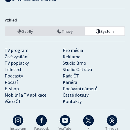
Vzhled
Světlý
Tmavý
Systém
TV program
Pro média
Živé vysílání
Reklama
TV poplatky
Studio Brno
Teletext
Studio Ostrava
Podcasty
Rada ČT
Počasí
Kariéra
E-shop
Podávání námětů
Mobilní a TV aplikace
Časté dotazy
Vše o ČT
Kontakty
Instagram
Facebook
YouTube
X
Threads