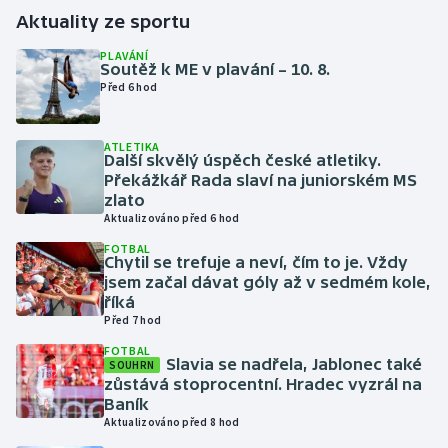
Aktuality ze sportu
Gymnastika
PLAVÁNÍ
Soutěž k ME v plavání – 10. 8.
Před 6 hod
Házená
Jezdectví
ATLETIKA
Další skvělý úspěch české atletiky.
Překážkář Rada slaví na juniorském MS
Judo
zlato
Aktualizováno před 6 hod
Krasobruslení
FOTBAL
Chytil se trefuje a neví, čím to je. Vždy
jsem začal dávat góly až v sedmém kole,
Lezení
říká
Před 7 hod
Lyže a snowboard
FOTBAL
Slavia se nadřela, Jablonec také
SOUHRN
Moderní pětiboj
zůstává stoprocentní. Hradec vyzrál na
Baník
Aktualizováno před 8 hod
Motorsport