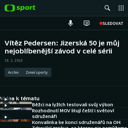
POPULÁRNÍ
SLEDOVAT
Fotbal
Vítěz Pedersen: Jizerská 50 je můj
nejoblíbenější závod v celé sérii
Hokej
18. 2. 2018
Tenis
Archiv
Zimní sporty
Atletika
Cyklistika
Videa k tématu
DALŠÍ SPORTY
Běžci na lyžích testovali svůj výkon
Rozhodnutí MOV litují čeští i světoví
sdruženáři
Americký fotbal
NEPŘEHLÉDNĚTE
Konvalinka ke konci sdruženářů na OH: