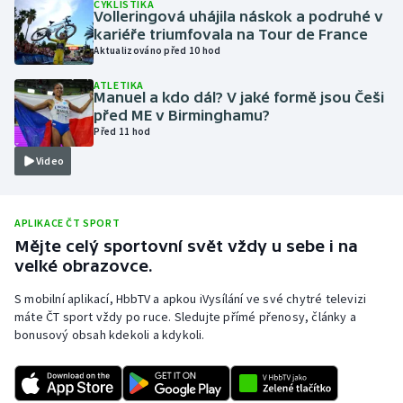
CYKLISTIKA
Volleringová uhájila náskok a podruhé v
Olympijské hry
kariéře triumfovala na Tour de France
Aktualizováno před 10 hod
Parasport
ATLETIKA
Manuel a kdo dál? V jaké formě jsou Češi
Plavání
před ME v Birminghamu?
Před 11 hod
Plážový volejbal
Video
Ragby
APLIKACE ČT SPORT
Rychlobruslení
Mějte celý sportovní svět vždy u sebe i na
velké obrazovce.
Rychlostní kanoistika
S mobilní aplikací, HbbTV a apkou iVysílání ve své chytré televizi
máte ČT sport vždy po ruce. Sledujte přímé přenosy, články a
Short track
bonusový obsah kdekoli a kdykoli.
Sportovní střelba