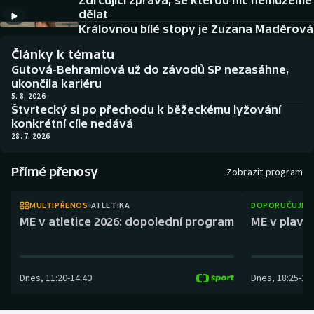
Zdrcující zpráva, se kterou nic nemůžeme
Baseball a softbal
Soutěže
dělat
Královnou bílé stopy je Zuzana Maděrová
Basketbal
Historické návraty
Články k tématu
Gutová-Behramiová už do závodů SP nezasáhne,
Biatlon
Aplikace ČT sport
ukončila kariéru
5. 8. 2026
Štvrtecký si po přechodu k běžeckému lyžování
Boby a skeleton
AZ kvíz
konkrétní cíle nedává
28. 7. 2026
Box
Přímé přenosy
Zobrazit program
Curling
MULTIPŘENOS
ATLETIKA
DOPORUČUJEM
Dostihy
ME v atletice 2026: dopolední program
ME v plaván
Florbal
Dnes
,
11:20
-
14:40
Dnes
,
18:25
-
21
Futsal
Golf