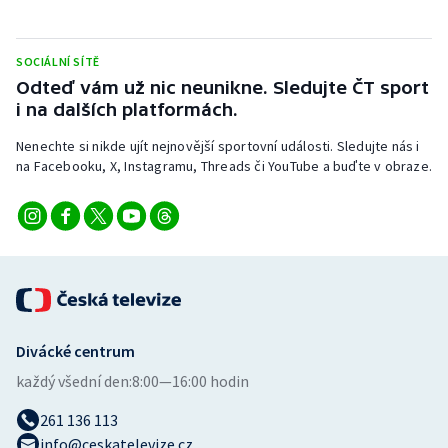
Stolní tenis
Triatlon
SOCIÁLNÍ SÍTĚ
Odteď vám už nic neunikne. Sledujte ČT sport
i na dalších platformách.
Veslování
Nenechte si nikde ujít nejnovější sportovní události. Sledujte nás i
Vodní slalom
na Facebooku, X, Instagramu, Threads či YouTube a buďte v obraze.
Volejbal
Ostatní
Divácké centrum
každý všední den:
8:00—16:00 hodin
261 136 113
info@ceskatelevize.cz