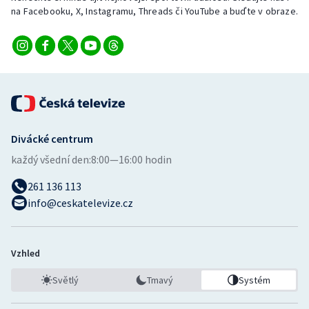
Stolní tenis
na Facebooku, X, Instagramu, Threads či YouTube a buďte v obraze.
Triatlon
Veslování
Vodní slalom
Divácké centrum
Volejbal
každý všední den:
8:00—16:00 hodin
Ostatní
261 136 113
info@ceskatelevize.cz
Vzhled
Světlý
Tmavý
Systém