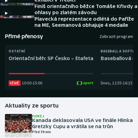
Baseball a softbal
Soutěže
Finiš orientačního běžce Tomáše Křivdy a
ohlasy po zlatém závodu
Basketbal
Historické návraty
Plavecká reprezentace odlétá do Paříže
na ME, Seemanová obhajuje 4 medaile
Biatlon
Aplikace ČT sport
Přímé přenosy
Zobrazit program
Boby a skeleton
AZ kvíz
OSTATNÍ
BASEBALL A SOFTBA
Orientační běh: SP Česko – štafeta
Baseballová ex
Box
Curling
10:50
-
15:00
Dnes
,
12:55
-
16:15
ŽIVĚ
Dostihy
Aktuality ze sportu
Florbal
HOKEJ
Kanada deklasovala USA ve finále Hlinka
Futsal
Gretzky Cupu a vrátila se na trůn
Před 59 min
Golf