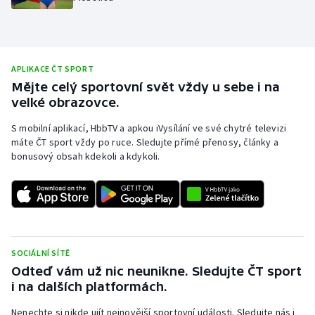
Olympijské hry
Parasport
APLIKACE ČT SPORT
Mějte celý sportovní svět vždy u sebe i na
Plavání
velké obrazovce.
Plážový volejbal
S mobilní aplikací, HbbTV a apkou iVysílání ve své chytré televizi
máte ČT sport vždy po ruce. Sledujte přímé přenosy, články a
Ragby
bonusový obsah kdekoli a kdykoli.
Rychlobruslení
Rychlostní kanoistika
SOCIÁLNÍ SÍTĚ
Short track
Odteď vám už nic neunikne. Sledujte ČT sport
i na dalších platformách.
Sportovní střelba
Nenechte si nikde ujít nejnovější sportovní události. Sledujte nás i