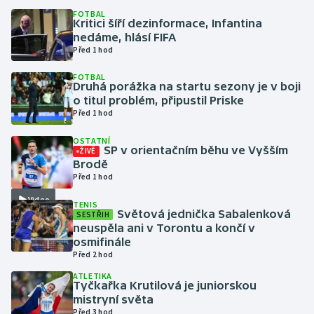
FOTBAL
Kritici šíří dezinformace, Infantina
Gymnastika
nedáme, hlásí FIFA
Před 1 hod
Házená
FOTBAL
Druhá porážka na startu sezony je v boji
Jezdectví
o titul problém, připustil Priske
Před 1 hod
Judo
OSTATNÍ
SP v orientačním běhu ve Vyšším
ŽIVĚ
Brodě
Krasobruslení
Před 1 hod
Lezení
Video
TENIS
Světová jednička Sabalenková
SESTŘIH
neuspěla ani v Torontu a končí v
Lyže a snowboard
osmifinále
Před 2 hod
Moderní pětiboj
ATLETIKA
Tyčkařka Krutilová je juniorskou
mistryní světa
Motorsport
Před 3 hod