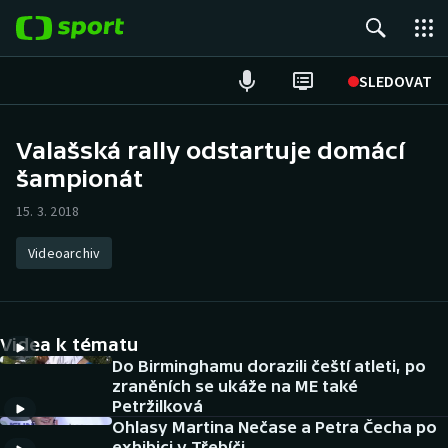
POPULÁRNÍ
SLEDOVAT
Fotbal
Valašská rally odstartuje domácí
šampionát
Hokej
15. 3. 2018
Tenis
Videoarchiv
Atletika
Cyklistika
Videa k tématu
DALŠÍ SPORTY
Do Birminghamu dorazili čeští atleti, po
zraněních se ukáže na ME také
Petržilková
Americký fotbal
NEPŘEHLÉDNĚTE
Ohlasy Martina Nečase a Petra Čecha po
exhibici v Třebíči