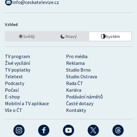
info@ceskatelevize.cz
Vzhled
Světlý
Tmavý
Systém
TV program
Pro média
Živé vysílání
Reklama
TV poplatky
Studio Brno
Teletext
Studio Ostrava
Podcasty
Rada ČT
Počasí
Kariéra
E-shop
Podávání námětů
Mobilní a TV aplikace
Časté dotazy
Vše o ČT
Kontakty