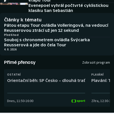
etapu Tour
Baseball a softbal
Soutěže
Evenepoel vyhrál počtvrté cyklistickou
klasiku San Sebastián
Basketbal
Historické návraty
Články k tématu
Pátou etapu Tour ovládla Volleringová, na vedoucí
Biatlon
Aplikace ČT sport
Reusserovou ztrácí už jen 12 sekund
Před 6 hod
Souboj s chronometrem ovládla Švýcarka
Boby a skeleton
AZ kvíz
Reusserová a jde do čela Tour
4. 8. 2026
Box
Přímé přenosy
Zobrazit program
Curling
OSTATNÍ
PLAVÁNÍ
Dostihy
Orientační běh: SP Česko – dlouhá trať
Plavání: TK
Florbal
Dnes
,
11:50
-
16:00
Zítra
,
12:30
-
13:
Futsal
Golf