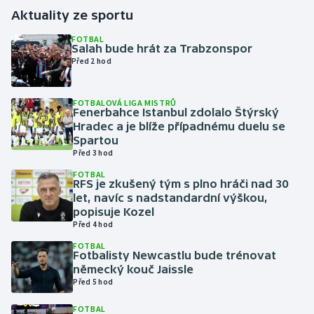
Aktuality ze sportu
Gymnastika
FOTBAL
Salah bude hrát za Trabzonspor
Před 2 hod
Házená
Jezdectví
FOTBALOVÁ LIGA MISTRŮ
Fenerbahce Istanbul zdolalo Štýrský
Hradec a je blíže případnému duelu se
Judo
Spartou
Před 3 hod
Krasobruslení
FOTBAL
RFS je zkušený tým s plno hráči nad 30
let, navíc s nadstandardní výškou,
Lezení
popisuje Kozel
Před 4 hod
Lyže a snowboard
FOTBAL
Fotbalisty Newcastlu bude trénovat
Moderní pětiboj
německý kouč Jaissle
Před 5 hod
Motorsport
FOTBAL