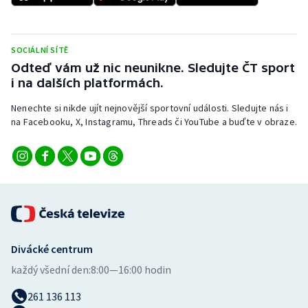
Stolní tenis
Triatlon
SOCIÁLNÍ SÍTĚ
Odteď vám už nic neunikne. Sledujte ČT sport
Veslování
i na dalších platformách.
Vodní slalom
Nenechte si nikde ujít nejnovější sportovní události. Sledujte nás i
na Facebooku, X, Instagramu, Threads či YouTube a buďte v obraze.
Volejbal
Ostatní
Divácké centrum
každý všední den:
8:00—16:00 hodin
261 136 113