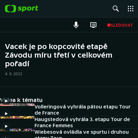
POPULÁRNÍ
SLEDOVAT
Fotbal
Vacek je po kopcovité etapě
Závodu míru třetí v celkovém
Hokej
pořadí
Tenis
4. 6. 2022
Atletika
Cyklistika
Videa k tématu
Volleringová vyhrála pátou etapu Tour
DALŠÍ SPORTY
de France
Haugstedová vyhrála 3. etapu Tour de
France Femmes
Americký fotbal
NEPŘEHLÉDNĚTE
Wiebesová ovládla ve spurtu i druhou