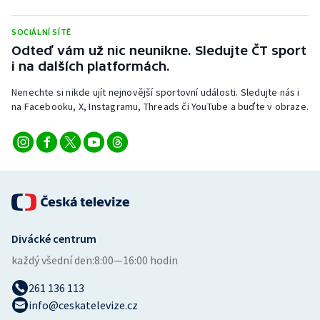
Stolní tenis
SOCIÁLNÍ SÍTĚ
Triatlon
Odteď vám už nic neunikne. Sledujte ČT sport
i na dalších platformách.
Veslování
Nenechte si nikde ujít nejnovější sportovní události. Sledujte nás i
na Facebooku, X, Instagramu, Threads či YouTube a buďte v obraze.
Vodní slalom
Volejbal
Ostatní
Divácké centrum
každý všední den:
8:00—16:00 hodin
261 136 113
info@ceskatelevize.cz