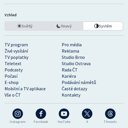
Vzhled
Světlý
Tmavý
Systém
TV program
Pro média
Živé vysílání
Reklama
TV poplatky
Studio Brno
Teletext
Studio Ostrava
Podcasty
Rada ČT
Počasí
Kariéra
E-shop
Podávání námětů
Mobilní a TV aplikace
Časté dotazy
Vše o ČT
Kontakty
Instagram
Facebook
YouTube
X
Threads