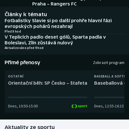
Baseball a softbal
Soutěže
Praha – Rangers FC
Články k tématu
Basketbal
Historické návraty
Fotbalistky Slavie si po další prohře hlavní fázi
evropských pohárů nezahrají
Biatlon
Aplikace ČT sport
Před 8 hod
V Teplicích padlo deset gólů, Sparta padla v
Boleslavi, Zlín zůstává nulový
Boby a skeleton
AZ kvíz
Aktualizováno před 9 hod
Box
Přímé přenosy
Zobrazit program
Curling
OSTATNÍ
BASEBALL A SOFTBA
Orientační běh: SP Česko – štafeta
Baseballová ex
Dostihy
Florbal
Dnes
,
10:50
-
15:00
Dnes
,
12:55
-
16:15
Futsal
Aktuality ze sportu
Golf