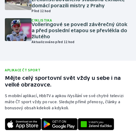
domácí porazili mistry z Prahy
Olympijské hry
Před 12 hod
CYKLISTIKA
Parasport
Volleringové se povedl závěrečný útok
a před poslední etapou se převlékla do
žlutého
Plavání
Aktualizováno před 12 hod
Plážový volejbal
Ragby
APLIKACE ČT SPORT
Mějte celý sportovní svět vždy u sebe i na
Rychlobruslení
velké obrazovce.
S mobilní aplikací, HbbTV a apkou iVysílání ve své chytré televizi
Rychlostní kanoistika
máte ČT sport vždy po ruce. Sledujte přímé přenosy, články a
bonusový obsah kdekoli a kdykoli.
Short track
Sportovní střelba