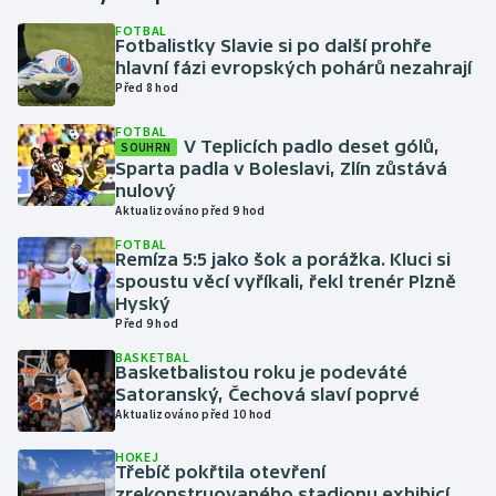
FOTBAL
Fotbalistky Slavie si po další prohře
Gymnastika
hlavní fázi evropských pohárů nezahrají
Před 8 hod
Házená
FOTBAL
V Teplicích padlo deset gólů,
SOUHRN
Jezdectví
Sparta padla v Boleslavi, Zlín zůstává
nulový
Judo
Aktualizováno před 9 hod
FOTBAL
Remíza 5:5 jako šok a porážka. Kluci si
Krasobruslení
spoustu věcí vyříkali, řekl trenér Plzně
Hyský
Lezení
Před 9 hod
BASKETBAL
Lyže a snowboard
Basketbalistou roku je podeváté
Satoranský, Čechová slaví poprvé
Aktualizováno před 10 hod
Moderní pětiboj
HOKEJ
Třebíč pokřtila otevření
Motorsport
zrekonstruovaného stadionu exhibicí,