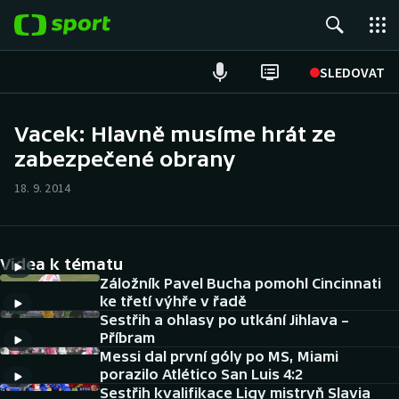
POPULÁRNÍ
SLEDOVAT
Fotbal
Vacek: Hlavně musíme hrát ze
zabezpečené obrany
Hokej
18. 9. 2014
Tenis
Atletika
Videa k tématu
Cyklistika
Záložník Pavel Bucha pomohl Cincinnati
ke třetí výhře v řadě
Sestřih a ohlasy po utkání Jihlava –
DALŠÍ SPORTY
Příbram
Messi dal první góly po MS, Miami
Americký fotbal
NEPŘEHLÉDNĚTE
porazilo Atlético San Luis 4:2
Sestřih kvalifikace Ligy mistryň Slavia