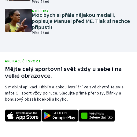
Před 4 hod
Olympijské hry
ATLETIKA
Moc bych si přála nějakou medaili,
popisuje Manuel před ME. Tlak si nechce
Parasport
připustit
Před 4 hod
Plavání
Plážový volejbal
APLIKACE ČT SPORT
Ragby
Mějte celý sportovní svět vždy u sebe i na
velké obrazovce.
Rychlobruslení
S mobilní aplikací, HbbTV a apkou iVysílání ve své chytré televizi
máte ČT sport vždy po ruce. Sledujte přímé přenosy, články a
Rychlostní kanoistika
bonusový obsah kdekoli a kdykoli.
Short track
Sportovní střelba