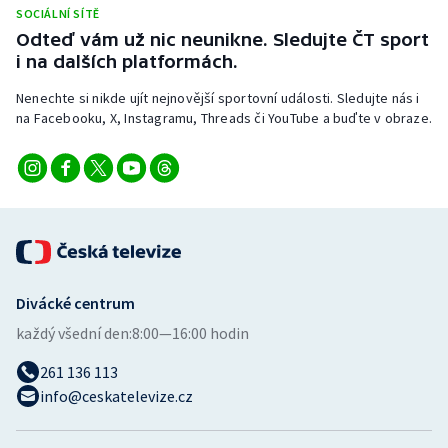
Stolní tenis
SOCIÁLNÍ SÍTĚ
Odteď vám už nic neunikne. Sledujte ČT sport
i na dalších platformách.
Triatlon
Nenechte si nikde ujít nejnovější sportovní události. Sledujte nás i
Veslování
na Facebooku, X, Instagramu, Threads či YouTube a buďte v obraze.
Vodní slalom
Volejbal
Ostatní
Divácké centrum
každý všední den:
8:00—16:00 hodin
261 136 113
info@ceskatelevize.cz