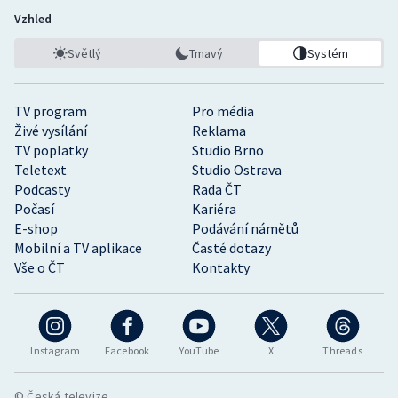
Vzhled
Světlý
Tmavý
Systém
TV program
Pro média
Živé vysílání
Reklama
TV poplatky
Studio Brno
Teletext
Studio Ostrava
Podcasty
Rada ČT
Počasí
Kariéra
E-shop
Podávání námětů
Mobilní a TV aplikace
Časté dotazy
Vše o ČT
Kontakty
Instagram
Facebook
YouTube
X
Threads
© Česká televize