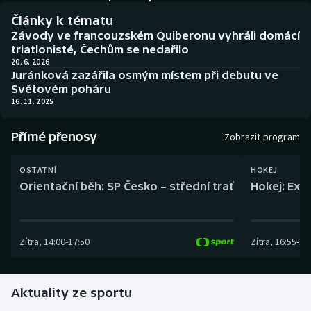
Baseball a softbal
Soutěže
Články k tématu
Závody ve francouzském Quiberonu vyhráli domácí
Basketbal
Historické návraty
triatlonisté, Čechům se nedařilo
20. 6. 2026
Juránková zazářila osmým místem při debutu ve
Biatlon
Aplikace ČT sport
Světovém poháru
16. 11. 2025
Boby a skeleton
AZ kvíz
Přímé přenosy
Zobrazit program
Box
OSTATNÍ
HOKEJ
Curling
Orientační běh: SP Česko – střední trať
Hokej: Exh
Dostihy
Zítra
,
14:00
-
17:50
Zítra
,
16:55
-
19
Florbal
Futsal
Aktuality ze sportu
Golf