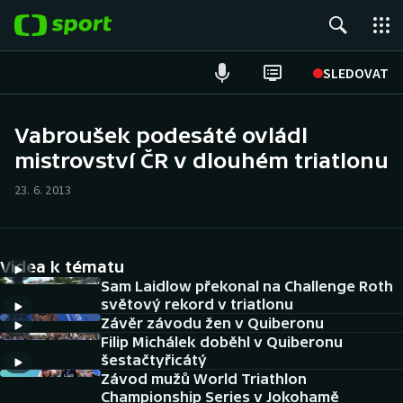
POPULÁRNÍ
SLEDOVAT
Fotbal
Vabroušek podesáté ovládl
mistrovství ČR v dlouhém triatlonu
Hokej
23. 6. 2013
Tenis
Atletika
Videa k tématu
Cyklistika
Sam Laidlow překonal na Challenge Roth
světový rekord v triatlonu
Závěr závodu žen v Quiberonu
DALŠÍ SPORTY
Filip Michálek doběhl v Quiberonu
šestačtyřicátý
Americký fotbal
NEPŘEHLÉDNĚTE
Závod mužů World Triathlon
Championship Series v Jokohamě