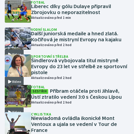
FOTBAL
Liberec díky gólu Dulaye připravil
Zbrojovku o neporazitelnost
Gymnastika
Aktualizováno před 1 min
Házená
VODNÍ SLALOM
Další juniorská medaile a hned zlatá.
Kočířová je mistryní Evropy na kajaku
Jezdectví
Aktualizováno před 2 hod
Video
Judo
SPORTOVNÍ STŘELBA
Šindlerová vybojovala titul mistryně
Evropy do 23 let ve střelbě ze sportovní
Krasobruslení
pistole
Aktualizováno před 2 hod
Video
Lezení
FOTBAL
Příbram otáčela proti Jihlavě,
SESTŘIH
Ústí ztratilo vedení 3:0 s Českou Lípou
Lyže a snowboard
Aktualizováno před 2 hod
Video
Moderní pětiboj
CYKLISTIKA
Niewiadomá ovládla ikonické Mont
Ventoux a ujala se vedení v Tour de
Motorsport
France