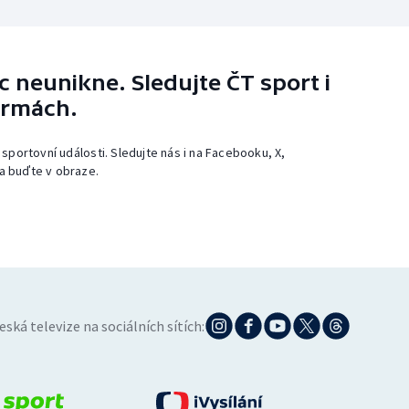
 neunikne. Sledujte ČT sport i
ormách.
 sportovní události. Sledujte nás i na Facebooku, X,
a buďte v obraze.
eská televize na sociálních sítích: