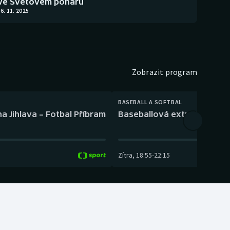
ve Světovém poháru
6. 11. 2025
Zobrazit program
BASEBALL A SOFTBAL
a Jihlava – Fotbal Příbram
Baseballová extraliga: Tře
Zítra
,
18:55
-
22:15