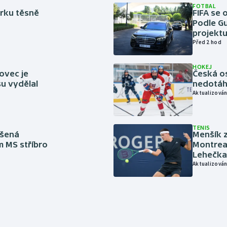
FOTBAL
rku těsně
FIFA se 
Podle Gu
projektu
Před 2 hod
HOKEJ
ovec je
Česká os
u vydělal
nedotáhl
Aktualizován
TENIS
íšená
Menšík z
m MS stříbro
Montreal
Lehečka
Aktualizován