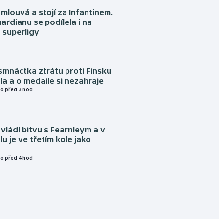
omlouvá a stojí za Infantinem.
ardianu se podílela i na
 superligy
mnáctka ztrátu proti Finsku
a a o medaile si nezahraje
o před 3 hod
vládl bitvu s Fearnleym a v
u je ve třetím kole jako
o před 4 hod