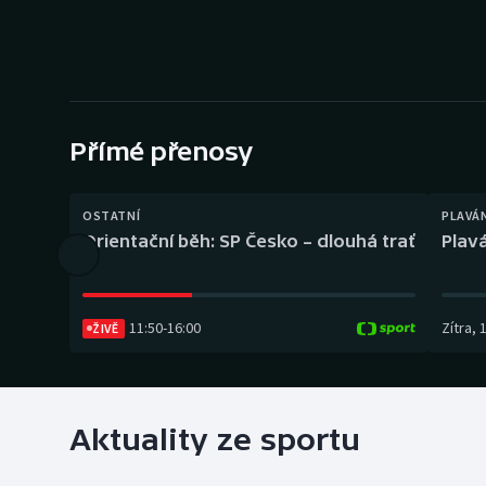
Curling
Dostihy
Florbal
Přímé přenosy
Futsal
Golf
OSTATNÍ
PLAVÁ
Orientační běh: SP Česko – dlouhá trať
Plavá
Gymnastika
11:50
-
16:00
Zítra
,
ŽIVĚ
Aktuality ze sportu