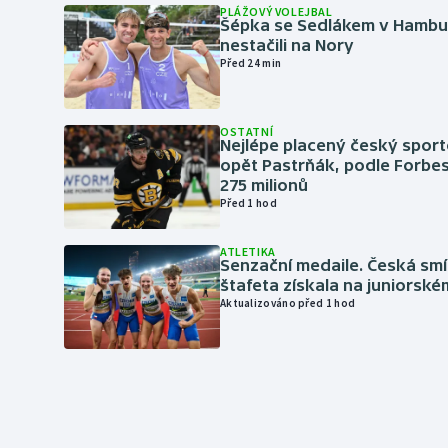
PLÁŽOVÝ VOLEJBAL
Šépka se Sedlákem v Hambu
nestačili na Nory
Před 24 min
OSTATNÍ
Nejlépe placený český sport
opět Pastrňák, podle Forbes
275 milionů
Před 1 hod
ATLETIKA
Senzační medaile. Česká sm
štafeta získala na juniorské
Aktualizováno před 1 hod