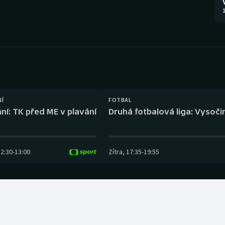
Moderní pětiboj
Triatlon
1
Motorsport
Veslování
Olympijské hry
Vodní slalom
Parasport
Volejbal
Plavání
Ostatní
NÍ
FOTBAL
ní: TK před ME v plavání
Druhá fotbalová liga: Vysočin
Plážový volejbal
12:30
-
13:00
Zítra
,
17:35
-
19:55