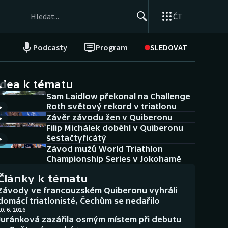
ČT
Podcasty
Program
SLEDOVAT
NEPŘEHLÉDNĚTE
Soutěže
idea k tématu
Sam Laidlow překonal na Challenge
Historické návraty
Roth světový rekord v triatlonu
Závěr závodu žen v Quiberonu
Aplikace ČT sport
Filip Michálek doběhl v Quiberonu
šestačtyřicátý
AZ kvíz
Závod mužů World Triathlon
Championship Series v Jokohamě
Články k tématu
Závody ve francouzském Quiberonu vyhráli
domácí triatlonisté, Čechům se nedařilo
0. 6. 2026
Juránková zazářila osmým místem při debutu