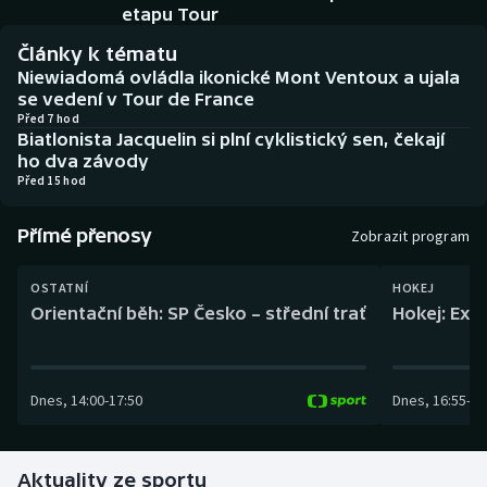
Baseball a softbal
Soutěže
etapu Tour
Články k tématu
Basketbal
Historické návraty
Niewiadomá ovládla ikonické Mont Ventoux a ujala
se vedení v Tour de France
Biatlon
Aplikace ČT sport
Před 7 hod
Biatlonista Jacquelin si plní cyklistický sen, čekají
ho dva závody
Boby a skeleton
AZ kvíz
Před 15 hod
Box
Přímé přenosy
Zobrazit program
Curling
OSTATNÍ
HOKEJ
Orientační běh: SP Česko – střední trať
Hokej: Exh
Dostihy
Florbal
Dnes
,
14:00
-
17:50
Dnes
,
16:55
-
19
Futsal
Aktuality ze sportu
Golf