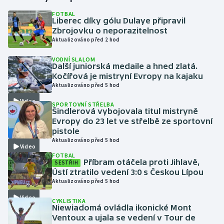
FOTBAL
Liberec díky gólu Dulaye připravil
Gymnastika
Zbrojovku o neporazitelnost
Aktualizováno před 2 hod
Házená
VODNÍ SLALOM
Další juniorská medaile a hned zlatá.
Jezdectví
Kočířová je mistryní Evropy na kajaku
Aktualizováno před 5 hod
Judo
Video
SPORTOVNÍ STŘELBA
Šindlerová vybojovala titul mistryně
Krasobruslení
Evropy do 23 let ve střelbě ze sportovní
pistole
Aktualizováno před 5 hod
Lezení
Video
FOTBAL
Příbram otáčela proti Jihlavě,
SESTŘIH
Lyže a snowboard
Ústí ztratilo vedení 3:0 s Českou Lípou
Aktualizováno před 5 hod
Moderní pětiboj
Video
CYKLISTIKA
Niewiadomá ovládla ikonické Mont
Motorsport
Ventoux a ujala se vedení v Tour de