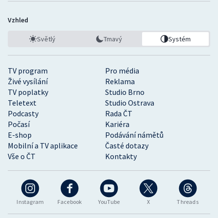
Vzhled
Světlý
Tmavý
Systém
TV program
Pro média
Živé vysílání
Reklama
TV poplatky
Studio Brno
Teletext
Studio Ostrava
Podcasty
Rada ČT
Počasí
Kariéra
E-shop
Podávání námětů
Mobilní a TV aplikace
Časté dotazy
Vše o ČT
Kontakty
Instagram
Facebook
YouTube
X
Threads