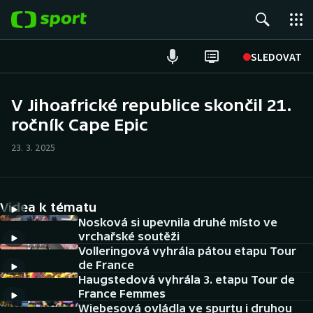
POPULÁRNÍ
SLEDOVAT
Fotbal
V Jihoafrické republice skončil 21.
ročník Cape Epic
Hokej
23. 3. 2025
Tenis
Atletika
Videa k tématu
Cyklistika
Nosková si upevnila druhé místo ve
vrchařské soutěži
Volleringová vyhrála pátou etapu Tour
DALŠÍ SPORTY
de France
Haugstedová vyhrála 3. etapu Tour de
Americký fotbal
NEPŘEHLÉDNĚTE
France Femmes
Wiebesová ovládla ve spurtu i druhou