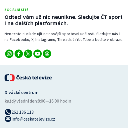
Stolní tenis
SOCIÁLNÍ SÍTĚ
Odteď vám už nic neunikne. Sledujte ČT sport
Triatlon
i na dalších platformách.
Veslování
Nenechte si nikde ujít nejnovější sportovní události. Sledujte nás i
na Facebooku, X, Instagramu, Threads či YouTube a buďte v obraze.
Vodní slalom
Volejbal
Ostatní
Divácké centrum
každý všední den:
8:00—16:00 hodin
261 136 113
info@ceskatelevize.cz