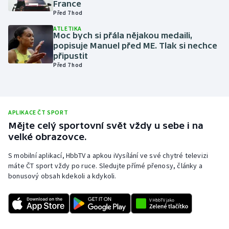
France
Před 7 hod
Olympijské hry
ATLETIKA
Moc bych si přála nějakou medaili,
Parasport
popisuje Manuel před ME. Tlak si nechce
připustit
Plavání
Před 7 hod
Plážový volejbal
Ragby
APLIKACE ČT SPORT
Mějte celý sportovní svět vždy u sebe i na
velké obrazovce.
Rychlobruslení
S mobilní aplikací, HbbTV a apkou iVysílání ve své chytré televizi
Rychlostní kanoistika
máte ČT sport vždy po ruce. Sledujte přímé přenosy, články a
bonusový obsah kdekoli a kdykoli.
Short track
Sportovní střelba