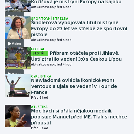
Kočířová je mistryní Evropy na kajaku
Aktualizováno před 4 hod
Gymnastika
Video
SPORTOVNÍ STŘELBA
Šindlerová vybojovala titul mistryně
Házená
Evropy do 23 let ve střelbě ze sportovní
pistole
Aktualizováno před 4 hod
Jezdectví
Video
FOTBAL
Příbram otáčela proti Jihlavě,
SESTŘIH
Judo
Ústí ztratilo vedení 3:0 s Českou Lípou
Aktualizováno před 4 hod
Krasobruslení
Video
CYKLISTIKA
Niewiadomá ovládla ikonické Mont
Lezení
Ventoux a ujala se vedení v Tour de
France
Před 6 hod
Lyže a snowboard
ATLETIKA
Moc bych si přála nějakou medaili,
Moderní pětiboj
popisuje Manuel před ME. Tlak si nechce
připustit
Motorsport
Před 6 hod