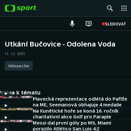
POPULÁRNÍ
SLEDOVAT
Fotbal
Utkání Bučovice - Odolena Voda
Hokej
11. 12. 2015
Tenis
Videoarchiv
Atletika
Videa k tématu
Cyklistika
Plavecká reprezentace odlétá do Paříže
na ME, Seemanová obhajuje 4 medaile
DALŠÍ SPORTY
Na Kunětické hoře se koná 16. ročník
charitativní akce Golf pro Paraple
Americký fotbal
NEPŘEHLÉDNĚTE
Messi dal první góly po MS, Miami
porazilo Atlético San Luis 4:2