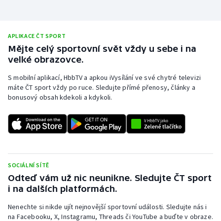
Olympijské hry
APLIKACE ČT SPORT
Parasport
Mějte celý sportovní svět vždy u sebe i na
velké obrazovce.
Plavání
S mobilní aplikací, HbbTV a apkou iVysílání ve své chytré televizi
Plážový volejbal
máte ČT sport vždy po ruce. Sledujte přímé přenosy, články a
bonusový obsah kdekoli a kdykoli.
Ragby
Rychlobruslení
Rychlostní kanoistika
SOCIÁLNÍ SÍTĚ
Odteď vám už nic neunikne. Sledujte ČT sport
Short track
i na dalších platformách.
Sportovní střelba
Nenechte si nikde ujít nejnovější sportovní události. Sledujte nás i
na Facebooku, X, Instagramu, Threads či YouTube a buďte v obraze.