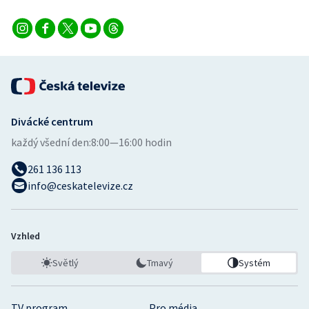
Stolní tenis
Triatlon
Veslování
Vodní slalom
Divácké centrum
každý všední den:
8:00—16:00 hodin
Volejbal
261 136 113
Ostatní
info@ceskatelevize.cz
Vzhled
Světlý
Tmavý
Systém
TV program
Pro média