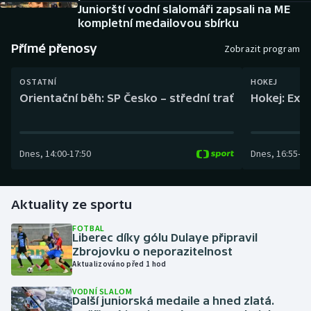
Baseball a softbal
Soutěže
Juniorští vodní slalomáři zapsali na ME
kompletní medailovou sbírku
Basketbal
Historické návraty
Přímé přenosy
Zobrazit program
Biatlon
Aplikace ČT sport
OSTATNÍ
HOKEJ
Orientační běh: SP Česko – střední trať
Hokej: Exh
Boby a skeleton
AZ kvíz
Box
Dnes
,
14:00
-
17:50
Dnes
,
16:55
-
19
Curling
Aktuality ze sportu
Dostihy
FOTBAL
Liberec díky gólu Dulaye připravil
Florbal
Zbrojovku o neporazitelnost
Aktualizováno před 1 hod
Futsal
VODNÍ SLALOM
Další juniorská medaile a hned zlatá.
Golf