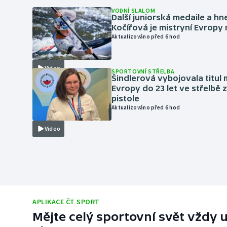
VODNÍ SLALOM
Další juniorská medaile a hn
Kočířová je mistryní Evropy
Aktualizováno před 6 hod
Video
SPORTOVNÍ STŘELBA
Šindlerová vybojovala titul 
Evropy do 23 let ve střelbě 
pistole
Aktualizováno před 6 hod
Video
APLIKACE ČT SPORT
Mějte celý sportovní svět vždy u