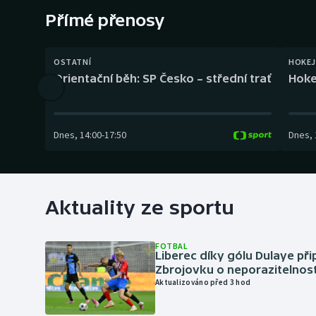
Curling
Přímé přenosy
Dostihy
OSTATNÍ
HOKEJ
Florbal
Orientační běh: SP Česko – střední trať
Hoke
Futsal
Dnes
,
14:00
-
17:50
Dnes
,
Golf
Gymnastika
Aktuality ze sportu
FOTBAL
Liberec díky gólu Dulaye přip
Zbrojovku o neporazitelnos
Aktualizováno před 3 hod