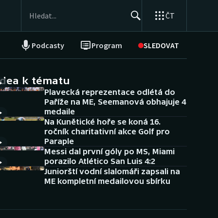
ČT
Podcasty
Program
SLEDOVAT
NEPŘEHLÉDNĚTE
Soutěže
idea k tématu
Plavecká reprezentace odlétá do
Historické návraty
Paříže na ME, Seemanová obhajuje 4
medaile
Aplikace ČT sport
Na Kunětické hoře se koná 16.
ročník charitativní akce Golf pro
AZ kvíz
Paraple
Messi dal první góly po MS, Miami
porazilo Atlético San Luis 4:2
Juniorští vodní slalomáři zapsali na
ME kompletní medailovou sbírku