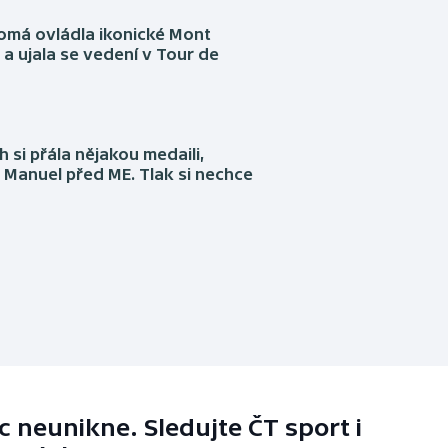
omá ovládla ikonické Mont
a ujala se vedení v Tour de
 si přála nějakou medaili,
 Manuel před ME. Tlak si nechce
 neunikne. Sledujte ČT sport i