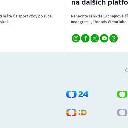
na dalších platf
izi máte ČT sport vždy po ruce.
Nenechte si nikde ujít nejnovější
ykoli.
Instagramu, Threads či YouTube 
Č