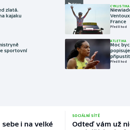
Video
CYKLISTIKA
ed zlatá.
Niewiad
 na kajaku
Ventoux 
France
Před 8 hod
ATLETIKA
mistryně
Moc bych
ze sportovní
popisuje
připustit
Před 8 hod
SOCIÁLNÍ SÍTĚ
 sebe i na velké
Odteď vám už nic