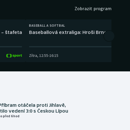
Zobrazit program
BASEBALL A SOFTBAL
 – štafeta
Baseballová extraliga: Hroši Brno – Eagles
Zítra
,
12:55
-
16:15
Příbram otáčela proti Jihlavě,
atilo vedení 3:0 s Českou Lípou
o před 6 hod