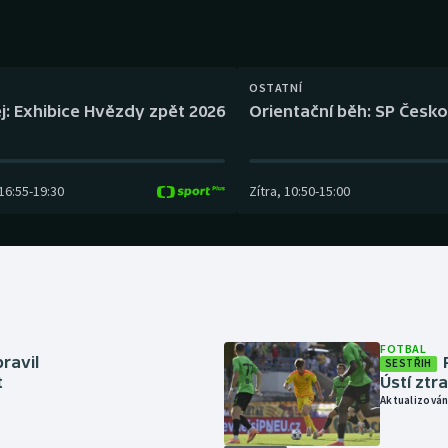
Moderní pětiboj
Triatlon
Motorsport
Veslování
OSTATNÍ
Olympijské hry
Vodní slalom
j: Exhibice Hvězdy zpět 2026
Orientační běh: SP Česko
Parasport
Volejbal
16:55
-
19:30
Zítra
,
10:50
-
15:00
Plavání
Ostatní
Plážový volejbal
FOTBAL
ravil
SESTŘIH
t
Ústí ztr
Aktualizován