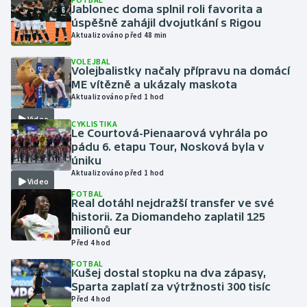
Jablonec doma splnil roli favorita a
úspěšně zahájil dvojutkání s Rigou
Gymnastika
Aktualizováno před 48 min
VOLEJBAL
Házená
Volejbalistky načaly přípravu na domácí
ME vítězně a ukázaly maskota
Jezdectví
Aktualizováno před 1 hod
Video
CYKLISTIKA
Judo
Le Courtová-Pienaarová vyhrála po
pádu 6. etapu Tour, Nosková byla v
úniku
Krasobruslení
Aktualizováno před 1 hod
Video
FOTBAL
Lezení
Real dotáhl nejdražší transfer ve své
historii. Za Diomandeho zaplatil 125
Lyže a snowboard
milionů eur
Před 4 hod
Moderní pětiboj
FOTBAL
Kušej dostal stopku na dva zápasy,
Sparta zaplatí za výtržnosti 300 tisíc
Motorsport
Před 4 hod