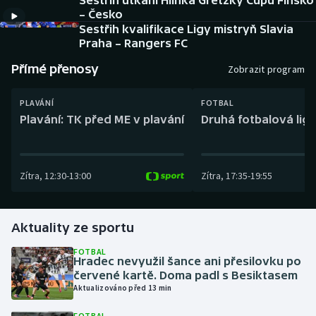
Sestřih utkání Hlinka Gretzky Cupu Finsko
Baseball a softbal
Soutěže
– Česko
Sestřih kvalifikace Ligy mistryň Slavia
Basketbal
Historické návraty
Praha – Rangers FC
Přímé přenosy
Zobrazit program
Biatlon
Aplikace ČT sport
PLAVÁNÍ
FOTBAL
Boby a skeleton
AZ kvíz
Plavání: TK před ME v plavání
Druhá fotbalová liga
Box
Zítra
,
12:30
-
13:00
Zítra
,
17:35
-
19:55
Curling
Dostihy
Aktuality ze sportu
Florbal
FOTBAL
Hradec nevyužil šance ani přesilovku po
červené kartě. Doma padl s Besiktasem
Futsal
Aktualizováno před 13 min
Golf
FOTBAL