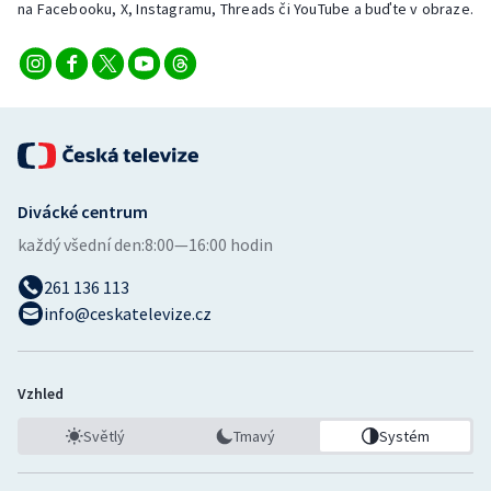
na Facebooku, X, Instagramu, Threads či YouTube a buďte v obraze.
Stolní tenis
Triatlon
Veslování
Vodní slalom
Divácké centrum
Volejbal
každý všední den:
8:00—16:00 hodin
Ostatní
261 136 113
info@ceskatelevize.cz
Vzhled
Světlý
Tmavý
Systém