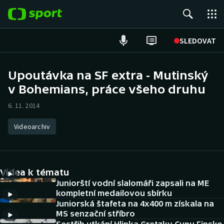
POPULÁRNÍ
SLEDOVAT
Fotbal
Upoutávka na SF extra - Mutinský
v Bohemians, práce všeho druhu
Hokej
6. 11. 2014
Tenis
Videoarchiv
Atletika
Cyklistika
Videa k tématu
DALŠÍ SPORTY
Juniorští vodní slalomáři zapsali na ME
kompletní medailovou sbírku
Juniorská štafeta na 4x400 m získala na
Americký fotbal
NEPŘEHLÉDNĚTE
MS senzační stříbro