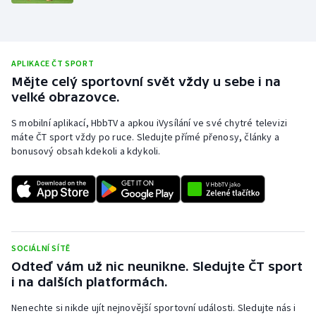
Olympijské hry
Parasport
APLIKACE ČT SPORT
Mějte celý sportovní svět vždy u sebe i na
Plavání
velké obrazovce.
Plážový volejbal
S mobilní aplikací, HbbTV a apkou iVysílání ve své chytré televizi
máte ČT sport vždy po ruce. Sledujte přímé přenosy, články a
bonusový obsah kdekoli a kdykoli.
Ragby
Rychlobruslení
Rychlostní kanoistika
SOCIÁLNÍ SÍTĚ
Short track
Odteď vám už nic neunikne. Sledujte ČT sport
i na dalších platformách.
Sportovní střelba
Nenechte si nikde ujít nejnovější sportovní události. Sledujte nás i