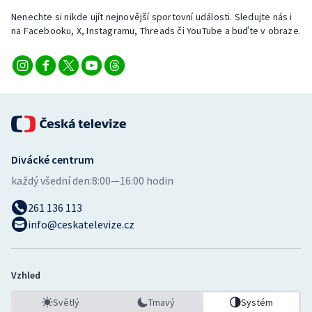
Stolní tenis
Nenechte si nikde ujít nejnovější sportovní události. Sledujte nás i
na Facebooku, X, Instagramu, Threads či YouTube a buďte v obraze.
Triatlon
Veslování
Vodní slalom
Volejbal
Divácké centrum
Ostatní
každý všední den:
8:00—16:00 hodin
261 136 113
info@ceskatelevize.cz
Vzhled
Světlý
Tmavý
Systém