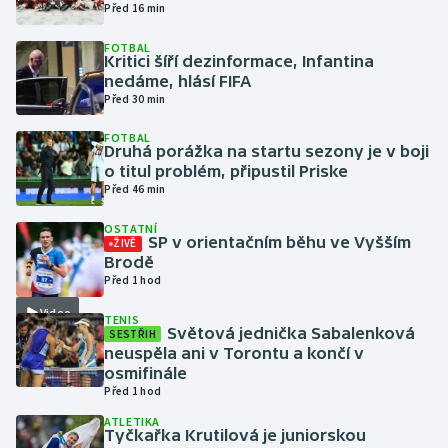
Před 16 min
Gymnastika
FOTBAL
Kritici šíří dezinformace, Infantina
nedáme, hlásí FIFA
Házená
Před 30 min
FOTBAL
Jezdectví
Druhá porážka na startu sezony je v boji
o titul problém, připustil Priske
Judo
Před 46 min
OSTATNÍ
Krasobruslení
SP v orientačním běhu ve Vyšším
ŽIVĚ
Brodě
Před 1 hod
Lezení
Video
TENIS
Světová jednička Sabalenková
Lyže a snowboard
SESTŘIH
neuspěla ani v Torontu a končí v
osmifinále
Moderní pětiboj
Před 1 hod
ATLETIKA
Motorsport
Tyčkařka Krutilová je juniorskou