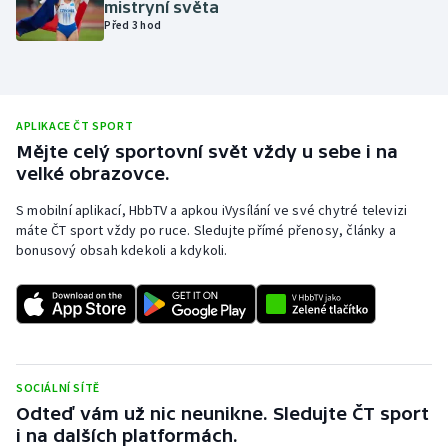
mistryní světa
Před 3 hod
Olympijské hry
Parasport
Plavání
APLIKACE ČT SPORT
Mějte celý sportovní svět vždy u sebe i na
velké obrazovce.
Plážový volejbal
S mobilní aplikací, HbbTV a apkou iVysílání ve své chytré televizi
Ragby
máte ČT sport vždy po ruce. Sledujte přímé přenosy, články a
bonusový obsah kdekoli a kdykoli.
Rychlobruslení
Rychlostní kanoistika
Short track
SOCIÁLNÍ SÍTĚ
Odteď vám už nic neunikne. Sledujte ČT sport
Sportovní střelba
i na dalších platformách.