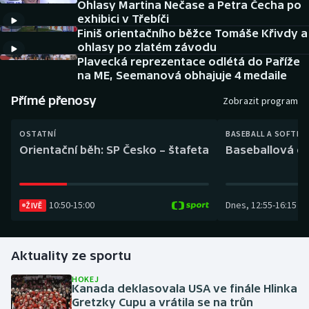
Ohlasy Martina Nečase a Petra Čecha po
Baseball a softbal
Soutěže
exhibici v Třebíči
Finiš orientačního běžce Tomáše Křivdy a
Basketbal
Historické návraty
ohlasy po zlatém závodu
Plavecká reprezentace odlétá do Paříže
Biatlon
Aplikace ČT sport
na ME, Seemanová obhajuje 4 medaile
Přímé přenosy
Zobrazit program
Boby a skeleton
AZ kvíz
OSTATNÍ
BASEBALL A SOFTBA
Box
Orientační běh: SP Česko – štafeta
Baseballová ex
Curling
10:50
-
15:00
Dnes
,
12:55
-
16:15
ŽIVĚ
Dostihy
Florbal
Aktuality ze sportu
Futsal
HOKEJ
Kanada deklasovala USA ve finále Hlinka
Gretzky Cupu a vrátila se na trůn
Golf