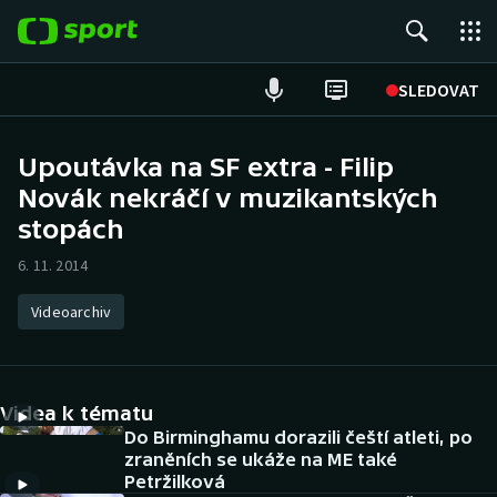
POPULÁRNÍ
SLEDOVAT
Fotbal
Upoutávka na SF extra - Filip
Novák nekráčí v muzikantských
Hokej
stopách
Tenis
6. 11. 2014
Atletika
Videoarchiv
Cyklistika
DALŠÍ SPORTY
Videa k tématu
Do Birminghamu dorazili čeští atleti, po
Americký fotbal
NEPŘEHLÉDNĚTE
zraněních se ukáže na ME také
Petržilková