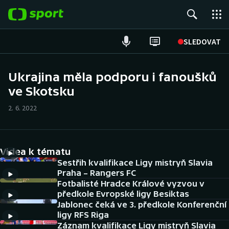
POPULÁRNÍ
SLEDOVAT
Fotbal
Ukrajina měla podporu i fanoušků
ve Skotsku
Hokej
2. 6. 2022
Tenis
Atletika
Videa k tématu
Cyklistika
Sestřih kvalifikace Ligy mistryň Slavia
Praha – Rangers FC
Fotbalisté Hradce Králové vyzvou v
DALŠÍ SPORTY
předkole Evropské ligy Besiktas
Jablonec čeká ve 3. předkole Konferenční
Americký fotbal
NEPŘEHLÉDNĚTE
ligy RFS Riga
Záznam kvalifikace Ligy mistryň Slavia