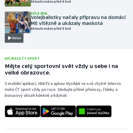
Aktualizováno před 6 hod
Olympijské hry
VOLEJBAL
Volejbalistky načaly přípravu na domácí
Parasport
ME vítězně a ukázaly maskota
Aktualizováno před 8 hod
Plavání
Video
Plážový volejbal
APLIKACE ČT SPORT
Ragby
Mějte celý sportovní svět vždy u sebe i na
velké obrazovce.
Rychlobruslení
S mobilní aplikací, HbbTV a apkou iVysílání ve své chytré televizi
máte ČT sport vždy po ruce. Sledujte přímé přenosy, články a
Rychlostní kanoistika
bonusový obsah kdekoli a kdykoli.
Short track
Sportovní střelba