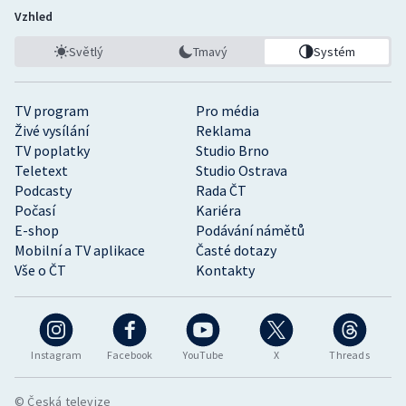
Vzhled
Světlý
Tmavý
Systém
TV program
Pro média
Živé vysílání
Reklama
TV poplatky
Studio Brno
Teletext
Studio Ostrava
Podcasty
Rada ČT
Počasí
Kariéra
E-shop
Podávání námětů
Mobilní a TV aplikace
Časté dotazy
Vše o ČT
Kontakty
Instagram
Facebook
YouTube
X
Threads
© Česká televize