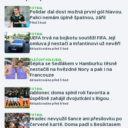
FOTBAL
Polidar dal dost možná první gól hlavou.
Gymnastika
Palici nemám úplně špatnou, zářil
Před 5 hod
Házená
FOTBAL
UEFA trvá na bojkotu soutěží FIFA. Její
Jezdectví
omluva jí nestačí a Infantinovi už nevěří
Aktualizováno před 5 hod
Judo
PLÁŽOVÝ VOLEJBAL
Šépka se Sedlákem v Hamburku těsně
Krasobruslení
nestačili na hvězdné Nory a pak i na
Francouze
Aktualizováno před 5 hod
Lezení
FOTBAL
Jablonec doma splnil roli favorita a
Lyže a snowboard
úspěšně zahájil dvojutkání s Rigou
Aktualizováno před 6 hod
Moderní pětiboj
FOTBAL
Hradec nevyužil šance ani přesilovku po
Motorsport
červené kartě. Doma padl s Besiktasem