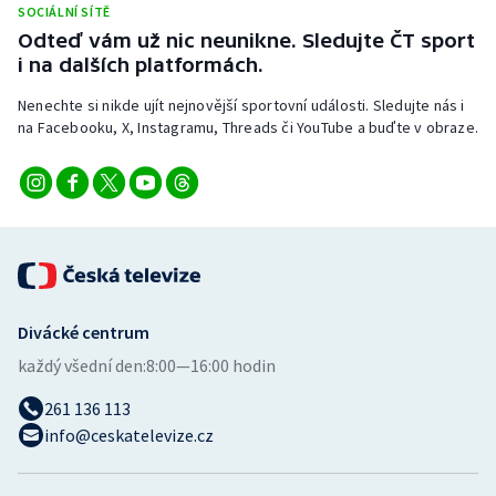
SOCIÁLNÍ SÍTĚ
Stolní tenis
Odteď vám už nic neunikne. Sledujte ČT sport
i na dalších platformách.
Triatlon
Nenechte si nikde ujít nejnovější sportovní události. Sledujte nás i
Veslování
na Facebooku, X, Instagramu, Threads či YouTube a buďte v obraze.
Vodní slalom
Volejbal
Ostatní
Divácké centrum
každý všední den:
8:00—16:00 hodin
261 136 113
info@ceskatelevize.cz