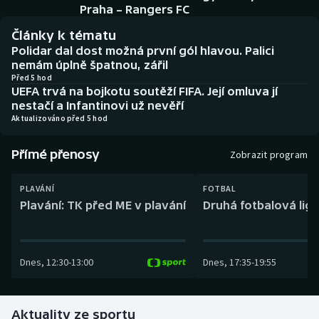
Baseball a softbal
Soutěže
Praha – Rangers FC
Články k tématu
Basketbal
Historické návraty
Polidar dal dost možná první gól hlavou. Palici
nemám úplně špatnou, zářil
Biatlon
Aplikace ČT sport
Před 5 hod
UEFA trvá na bojkotu soutěží FIFA. Její omluva jí
nestačí a Infantinovi už nevěří
Boby a skeleton
AZ kvíz
Aktualizováno před 5 hod
Box
Přímé přenosy
Zobrazit program
Curling
PLAVÁNÍ
FOTBAL
Plavání: TK před ME v plavání
Druhá fotbalová liga
Dostihy
Florbal
Dnes
,
12:30
-
13:00
Dnes
,
17:35
-
19:55
Futsal
Aktuality ze sportu
Golf