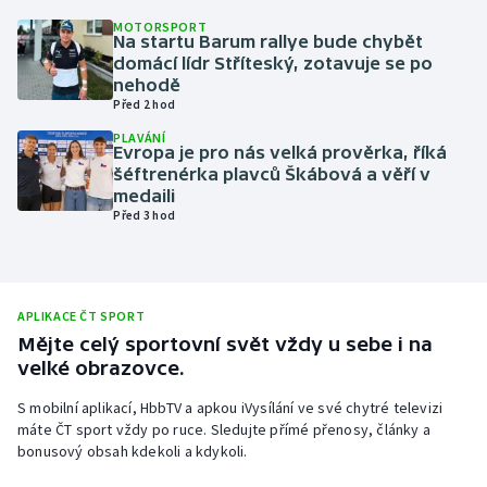
MOTORSPORT
Olympijské hry
Na startu Barum rallye bude chybět
domácí lídr Stříteský, zotavuje se po
Parasport
nehodě
Před 2 hod
Plavání
PLAVÁNÍ
Evropa je pro nás velká prověrka, říká
šéftrenérka plavců Škábová a věří v
Plážový volejbal
medaili
Před 3 hod
Ragby
Rychlobruslení
APLIKACE ČT SPORT
Mějte celý sportovní svět vždy u sebe i na
Rychlostní kanoistika
velké obrazovce.
Short track
S mobilní aplikací, HbbTV a apkou iVysílání ve své chytré televizi
máte ČT sport vždy po ruce. Sledujte přímé přenosy, články a
Sportovní střelba
bonusový obsah kdekoli a kdykoli.