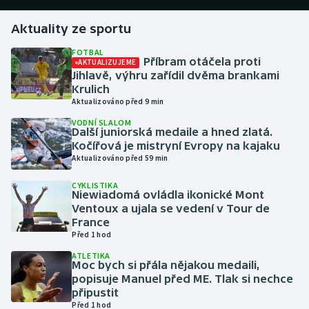
Aktuality ze sportu
Gymnastika
FOTBAL
Příbram otáčela proti
AKTUALIZUJEME
Házená
Jihlavě, výhru zařídil dvěma brankami
Krulich
Jezdectví
Aktualizováno před 9 min
VODNÍ SLALOM
Judo
Další juniorská medaile a hned zlatá.
Kočířová je mistryní Evropy na kajaku
Aktualizováno před 59 min
Krasobruslení
CYKLISTIKA
Niewiadomá ovládla ikonické Mont
Lezení
Ventoux a ujala se vedení v Tour de
France
Lyže a snowboard
Před 1 hod
ATLETIKA
Moderní pětiboj
Moc bych si přála nějakou medaili,
popisuje Manuel před ME. Tlak si nechce
připustit
Motorsport
Před 1 hod