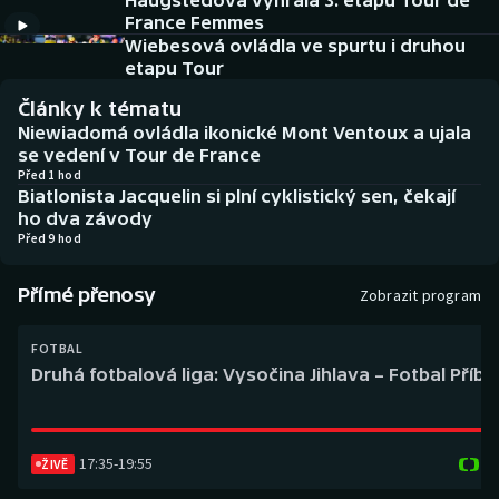
Haugstedová vyhrála 3. etapu Tour de
Baseball a softbal
Soutěže
France Femmes
Wiebesová ovládla ve spurtu i druhou
Basketbal
Historické návraty
etapu Tour
Články k tématu
Biatlon
Aplikace ČT sport
Niewiadomá ovládla ikonické Mont Ventoux a ujala
se vedení v Tour de France
Boby a skeleton
AZ kvíz
Před 1 hod
Biatlonista Jacquelin si plní cyklistický sen, čekají
ho dva závody
Box
Před 9 hod
Curling
Přímé přenosy
Zobrazit program
Dostihy
FOTBAL
Druhá fotbalová liga: Vysočina Jihlava – Fotbal Příb
Florbal
Futsal
17:35
-
19:55
ŽIVĚ
Golf