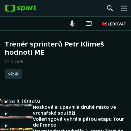
POPULÁRNÍ
SLEDOVAT
Fotbal
Trenér sprinterů Petr Klimeš
hodnotí ME
Hokej
17. 2. 2025
Tenis
Výběr
Atletika
Cyklistika
Videa k tématu
DALŠÍ SPORTY
Nosková si upevnila druhé místo ve
vrchařské soutěži
Volleringová vyhrála pátou etapu Tour
Americký fotbal
NEPŘEHLÉDNĚTE
de France