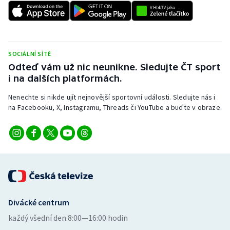
Stolní tenis
Triatlon
SOCIÁLNÍ SÍTĚ
Veslování
Odteď vám už nic neunikne. Sledujte ČT sport
i na dalších platformách.
Vodní slalom
Nenechte si nikde ujít nejnovější sportovní události. Sledujte nás i
Volejbal
na Facebooku, X, Instagramu, Threads či YouTube a buďte v obraze.
Ostatní
Divácké centrum
každý všední den:
8:00—16:00 hodin