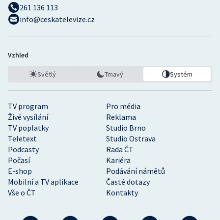
261 136 113
info@ceskatelevize.cz
Vzhled
Světlý
Tmavý
Systém
TV program
Pro média
Živé vysílání
Reklama
TV poplatky
Studio Brno
Teletext
Studio Ostrava
Podcasty
Rada ČT
Počasí
Kariéra
E-shop
Podávání námětů
Mobilní a TV aplikace
Časté dotazy
Vše o ČT
Kontakty